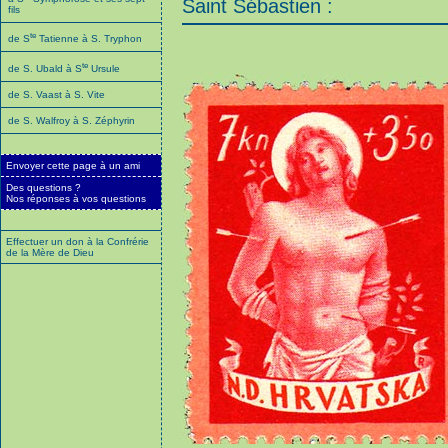
Saint Sébastien :
fils
te
de S
Tatienne à S. Tryphon
te
de S. Ubald à S
Ursule
de S. Vaast à S. Vite
de S. Walfroy à S. Zéphyrin
Envoyer cette page à un ami
Des questions ?
Nos réponses à vos questions
Effectuer un don à la Confrérie
de la Mère de Dieu