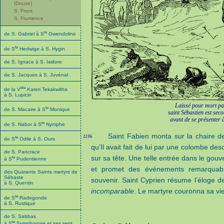
(Douze)
S. Front
S. Frumence
te
de S. Gabriel à S
Gwendoline
te
de S
Hedwige à S. Hygin
de S. Ignace à S. Isidore
de S. Jacques à S. Juvénal
ble
de la V
Kateri Tekakwitha
à S. Lupicin
Laissé pour mort par
te
de S. Macaire à S
Monique
saint Sébastien est sec
avant de se présenter 
te
de S. Nabor à S
Nymphe
Saint Fabien monta sur la chaire de
1196
te
de S
Odile à S. Ours
qu’Il avait fait de lui par une colombe de
de S. Pancrace
sur sa tête. Une telle entrée dans le gou
te
à S
Pudentienne
et promet des événements remarquable
des Quarante Saints martyrs de
Sébaste
souvenir. Saint Cyprien résume l’éloge de 
à S. Quentin
incomparable
. Le martyre couronna sa vie
te
de S
Radegonde
à S. Rustique
de S. Sabbas
te
à S
Symphorose et ses sept