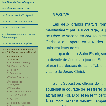
Les fêtes de Notre-Seigneur
Les fêtes de Notre-Dame
RÉSUMÉ :
ble
de S. Abachus à V
Aymeric
de S. Bacchus à S. Brunon
Les deux grands martyrs roma
de S. Caïus à S. Cyrin
manifestèrent par leur courage, le
te
de S
Dafrose aux SS. Douze
de Dèce, le second en 284 sous cel
Frères martyrs
Christ « qui opéra en eux des 
de S. Edmond à S. Expédit
unissent leurs noms.
des SS. Fabien et Sébastien
aux SS. Frères martyrs (Douze)
L’apparition du Saint-Esprit, s
SS. Fabien et
Sébastien
la divinité de Jésus au jour de So
S. Faustin (de Rome)
planant au-dessus de saint Fabien,
SS. Faustin et Jovite
S. Félicien
vicaire de Jésus-Christ.
S. Félicissime
te
S
Félicité (de Rome)
te
S
Félicité (de
Saint Sébastien, officier de la
Carthage) et
te
S
Perpétue
soutenait le courage de ses frères 
S. Félix et S. Adauctus
attirait leur Foi. Dioclétien le fit 
S. Félix (12 juillet)
er
S. Félix I
à la mort, reparut devant l’emper
S. Félix II, S. Simplice,
te