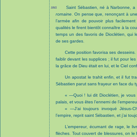
Saint Sébastien, né à Narbonne, a r
1845
romaine
. On pense que, renonçant à une b
l’armée afin de pouvoir plus facilemen
qualités le firent bientôt connaître à la cou
temps un des favoris de Dioclétien, qui
de ses gardes.
Cette position favorisa ses desseins
faiblir devant les supplices ; il fut pour l
la grâce de Dieu était en lui, et le Ciel co
Un apostat le trahit enfin, et il fut
Sébastien parut sans frayeur en face du ty
« —Quoi ! lui dit Dioclétien, je vo
palais, et vous êtes l’ennemi de l’empereu
« —J’ai toujours invoqué Jésus-Ch
l’empire, reprit saint Sébastien, et j’ai tou
L’empereur, écumant de rage, le liv
flèches. Tout couvert de blessures, on le