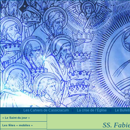
Les Cahiers de Cassiciacum
La crise de l’Église
Le Bullet
|
|
|
« Le Saint du jour »
SS. Fabie
Les fêtes « mobiles »