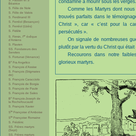
S. Faustin et S
condamné à mourir sous les verges
Béatrice
Comme les Martyrs dont nous p
S. Félix de Nole
S. Félix de Valois
trouvés parfaits dans le témoignag
S. Ferdinand III
S. Ferréol (Besançon)
Christ », car « c’est pour la ca
S. Ferréol (Uzès)
persécutés ».
S. Fidèle
er
S. Firmin, I
évêque
On signale de nombreuses gué
d’Amiens
S. Flavien
plutôt par la vertu du Christ qui était 
SS. Fondateurs des
Servites
Recourons dans notre faible
S. Fortunat (Venance)
glorieux martyrs.
x
B
Fra Angelico
S. François d’Assise
S. François (Stigmates
de)
S. François Caracciolo
S. François de Borgia
S. François de Paule
S. François de Sales
x
B
François-Joseph de
la Rochefoucauld
S. François Xavier
te
S
Françoise d’Amboise
te
S
Françoise Romaine
S. Frédéric
SS. Frères martyrs
(Sept)
SS. Frères martyrs