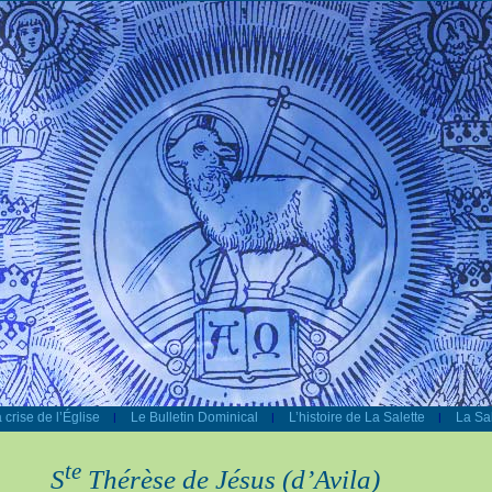
 crise de l’Église
Le Bulletin Dominical
L’histoire de La Salette
La Sal
|
|
|
te
S
Thérèse de Jésus (d’Avila)