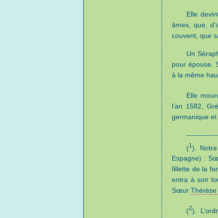
Elle devin
âmes, que, d’a
couvent, que s
Un Séraphi
pour épouse. S
à la même hau
Elle mouru
l’an 1582, Gr
germanique et H
-------------
1
(
). Notr
Espagne) : S
fillette de la 
entra à son t
Sœur
Thérès
2
(
). L’or