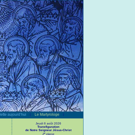
ette aujourd’hui
Le Martyrologe
|
|
Jeudi 6 août 2026
Transfiguration
de Notre Seigneur Jésus-Christ
e
2
classe