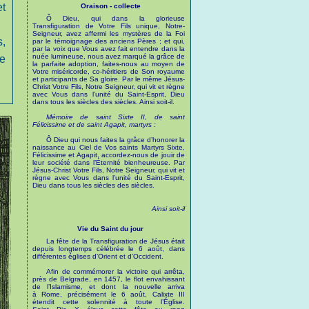
et
Oraison - collecte
Ô Dieu, qui dans la glorieuse
Transfiguration de Votre Fils unique, Notre-
Seigneur, avez affermi les mystères de la Foi
s,
par le témoignage des anciens Pères ; et qui,
par la voix que Vous avez fait entendre dans la
nuée lumineuse, nous avez marqué la grâce de
de
la parfaite adoption, faites-nous au moyen de
Votre miséricorde, co-héritiers de Son royaume
et participants de Sa gloire. Par le même Jésus-
Christ Votre Fils, Notre Seigneur, qui vit et règne
avec Vous dans l’unité du Saint-Esprit, Dieu
dans tous les siècles des siècles. Ainsi soit-il.
Mémoire de saint Sixte II, de saint
Félicissime et de saint Agapit, martyrs :
Ô Dieu qui nous faites la grâce d’honorer la
naissance au Ciel de Vos saints Martyrs Sixte,
Félicissime et Agapit, accordez-nous de jouir de
leur société dans l’Éternité bienheureuse. Par
Jésus-Christ Votre Fils, Notre Seigneur, qui vit et
règne avec Vous dans l’unité du Saint-Esprit,
Dieu dans tous les siècles des siècles.
Ainsi soit-il
Vie du Saint du jour
La fête de la Transfiguration de Jésus était
depuis longtemps célébrée le 6 août, dans
différentes églises d’Orient et d’Occident.
Afin de commémorer la victoire qui arrêta,
près de Belgrade, en 1457, le flot envahissant
de l’Islamisme, et dont la nouvelle arriva
à Rome, précisément le 6 août, Calixte III
étendit cette solennité à toute l’Église.