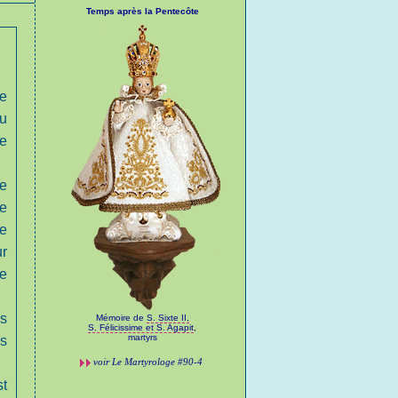
Temps après la Pentecôte
re
au
le
e
re
e
ur
me
rs
Mémoire de
S. Sixte II,
S. Félicissime et S. Agapit
,
martyrs
us
voir
Le Martyrologe
#90-4
st