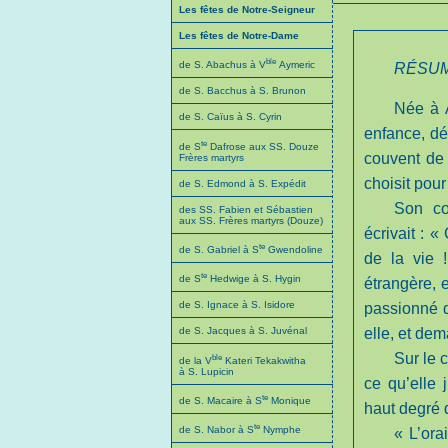
Les fêtes de Notre-Seigneur
Les fêtes de Notre-Dame
ble
de S. Abachus à V
Aymeric
RÉSUM
de S. Bacchus à S. Brunon
Née à A
de S. Caïus à S. Cyrin
enfance, dé
te
de S
Dafrose aux SS. Douze
couvent de 
Frères martyrs
choisit pou
de S. Edmond à S. Expédit
Son cœ
des SS. Fabien et Sébastien
aux SS. Frères martyrs (Douze)
écrivait : 
te
de S. Gabriel à S
Gwendoline
de la vie 
te
de S
Hedwige à S. Hygin
étrangère, 
de S. Ignace à S. Isidore
passionné q
de S. Jacques à S. Juvénal
elle, et dema
Sur le 
ble
de la V
Kateri Tekakwitha
à S. Lupicin
ce qu’elle j
te
de S. Macaire à S
Monique
haut degré 
te
de S. Nabor à S
Nymphe
« L’ora