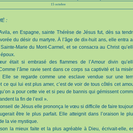
15 octobre
É :
vila, en Espagne, sainte Thérèse de Jésus fut, dès sa tend
vorée du désir du martyre. À l’âge de dix-huit ans, elle entra 
Sainte-Marie du Mont-Carmel, et se consacra au Christ qu’el
r époux.
ur était si embrasé des flammes de l’Amour divin qu’ell
« Comme l’âme ravie sent dans ce corps sa captivité et la misè
! Elle se regarde comme une esclave vendue sur une terr
et ce qui lui est plus amer, c’est de voir de tous côtés cet amo
u’on a pour cette vie et si peu de bannis qui gémissent com
ndent la fin de l’exil ».
conseil de Jésus elle prononça le vœu si difficile de faire toujou
ugerait être le plus parfait. Elle atteignit dans l’oraison le pl
de la vie mystique.
ison la mieux faite et la plus agréable à Dieu, écrivait-elle, e