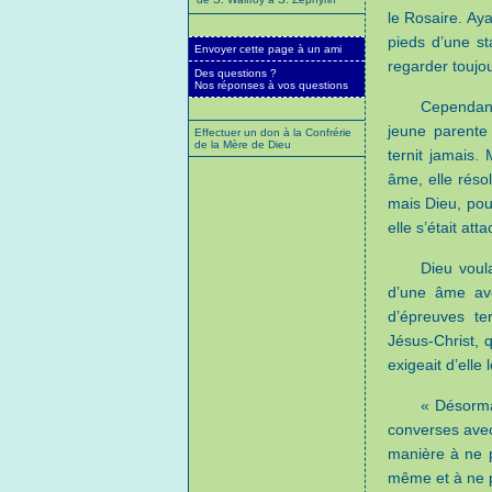
le Rosaire. Aya
pieds d’une st
Envoyer cette page à un ami
regarder touj
Des questions ?
Nos réponses à vos questions
Cependant
jeune parente
Effectuer un don à la Confrérie
de la Mère de Dieu
ternit jamais.
âme, elle réso
mais Dieu, pour
elle s’était at
Dieu voula
d’une âme ave
d’épreuves ter
Jésus-Christ, q
exigeait d’elle
« Désormai
converses avec
manière à ne p
même et à ne p