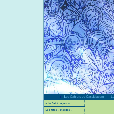
Les Cahiers de Cassiciacum
La
|
|
« Le Saint du jour »
Les fêtes « mobiles »