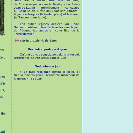
Saint Pie X éleva cette fête au rang
e
de 2
classe parce que la Basilique de Saint-
Jean-de-Latran primitivement consacrée
au Saint-Sauveur fête deux fois son Titulaire :
le jour de Pâques (le Rédempteur) et le 6 août
(le Sauveur transfiguré).
Les autres églises dédiées au Saint-
Sauveur célèbrent leur Titulaire les uns le jour
de Pâques, les autres en cette fête de la
Transfiguration.
voir la grande vie du Saint
ns.
Résolution pratique du jour
Qu’une de vos consolations dans la vie soit
in-
l’espérance de voir Jésus dans le Ciel.
Méditation du jour
« Sa face resplendit comme le soleil, et
Ses vêtements prirent l’éclatante blancheur de
ses
suite
la neige. »
ire
rs,
our
ils
ait