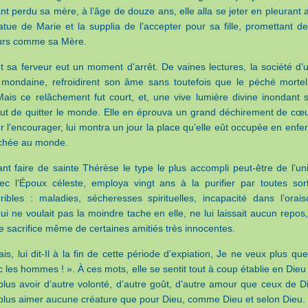
nt perdu sa mère, à l’âge de douze ans, elle alla se jeter en pleurant 
atue de Marie et la supplia de l’accepter pour sa fille, promettant de
ours comme sa Mère.
 sa ferveur eut un moment d’arrêt. De vaines lectures, la société d’
 mondaine, refroidirent son âme sans toutefois que le péché mortel
 Mais ce relâchement fut court, et, une vive lumière divine inondant 
lut de quitter le monde. Elle en éprouva un grand déchirement de cœu
 l’encourager, lui montra un jour la place qu’elle eût occupée en enfer,
tachée au monde.
nt faire de sainte Thérèse le type le plus accompli peut-être de l’un
c l’Époux céleste, employa vingt ans à la purifier par toutes sor
ribles : maladies, sécheresses spirituelles, incapacité dans l’orais
ui ne voulait pas la moindre tache en elle, ne lui laissait aucun repos,
 le sacrifice même de certaines amitiés très innocentes.
s, lui dit-Il à la fin de cette période d’expiation, Je ne veux plus que
 les hommes ! ». À ces mots, elle se sentit tout à coup établie en Dieu
lus avoir d’autre volonté, d’autre goût, d’autre amour que ceux de D
lus aimer aucune créature que pour Dieu, comme Dieu et selon Dieu.