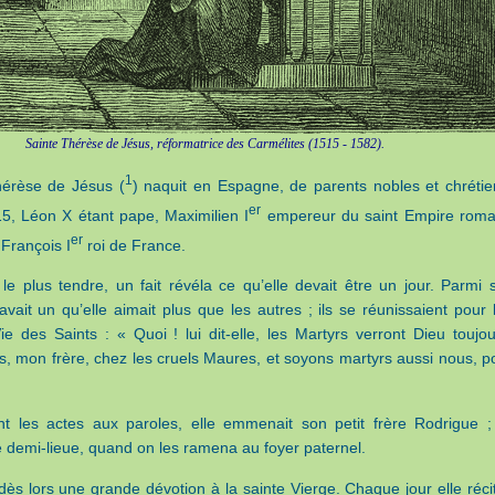
Sainte Thérèse de Jésus, réformatrice des Carmélites (1515 - 1582).
1
hérèse de Jésus (
) naquit en Espagne, de parents nobles et chrétie
er
515, Léon X étant pape, Maximilien I
empereur du saint Empire roma
er
François I
roi de France.
le plus tendre, un fait révéla ce qu’elle devait être un jour. Parmi 
 avait un qu’elle aimait plus que les autres ; ils se réunissaient pour l
e des Saints : « Quoi ! lui dit-elle, les Martyrs verront Dieu toujou
ons, mon frère, chez les cruels Maures, et soyons martyrs aussi nous, p
ant les actes aux paroles, elle emmenait son petit frère Rodrigue ; 
ne demi-lieue, quand on les ramena au foyer paternel.
 dès lors une grande dévotion à la sainte Vierge. Chaque jour elle récit