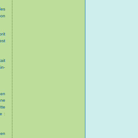
des
son
rit
est
tait
in-
 en
une
tte
e :
 en