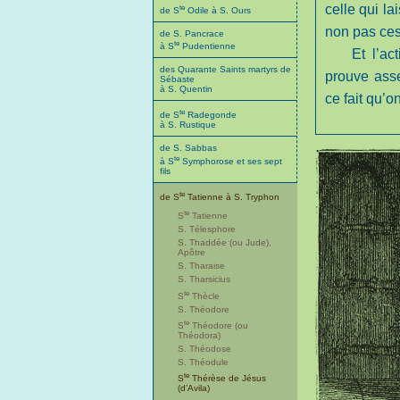
te
celle qui la
de S
Odile à S. Ours
non pas ces 
de S. Pancrace
te
à S
Pudentienne
Et l’ac
des Quarante Saints martyrs de
prouve asse
Sébaste
à S. Quentin
ce fait qu’o
te
de S
Radegonde
à S. Rustique
de S. Sabbas
te
à S
Symphorose et ses sept
fils
te
de S
Tatienne à S. Tryphon
te
S
Tatienne
S. Télesphore
S. Thaddée (ou Jude),
Apôtre
S. Tharaise
S. Tharsicius
te
S
Thècle
S. Théodore
te
S
Théodore (ou
Théodora)
S. Théodose
S. Théodule
te
S
Thérèse de Jésus
(d’Avila)