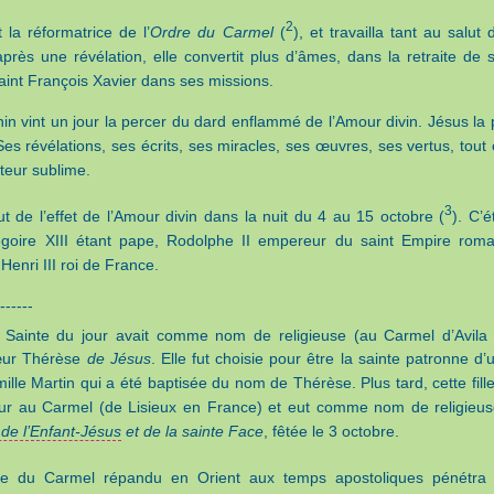
2
t la réformatrice de l’
Ordre du Carmel
(
), et travailla tant au salut 
près une révélation, elle convertit plus d’âmes, dans la retraite de 
aint François Xavier dans ses missions.
n vint un jour la percer du dard enflammé de l’Amour divin. Jésus la p
es révélations, ses écrits, ses miracles, ses œuvres, ses vertus, tout 
teur sublime.
3
t de l’effet de l’Amour divin dans la nuit du 4 au 15 octobre (
). C’é
égoire XIII étant pape, Rodolphe II empereur du saint Empire roma
enri III roi de France.
------
e Sainte du jour avait comme nom de religieuse (au Carmel d’Avila
œur Thérèse
de Jésus
. Elle fut choisie pour être la sainte patronne d’
famille Martin qui a été baptisée du nom de Thérèse. Plus tard, cette fille
our au Carmel (de Lisieux en France) et eut comme nom de religieus
e
de l’Enfant-Jésus
et de la sainte Face
, fêtée le 3 octobre.
dre du Carmel répandu en Orient aux temps apostoliques pénétra