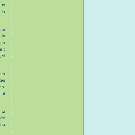
aux
 la
une
 la
son
r ;
 si
ion
tes
on.
 et
 tu
 de
ieu