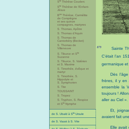
te
S
Thérèse Couderc
te
S
Thérèse de l’Enfant-
Jésus
se
B
Thérèse, Carmélite
de Compiègne
et ses quinze
compagnes, martyres
S. Thomas, Apôtre
S. Thomas d’Aquin
S. Thomas de
Cantorbéry (Becket)
S. Thomas de
879
Sainte T
Villeneuve
te
S. Tiburce et S
C’était l’an 1
Suzanne
S. Tiburce, S. Valérien
germanique et 
et S. Maxime
S. Timothée, évêque et
martyr
Dès l’âge 
S. Timothée, S.
Hippolyte et
frères, il y en
S. Symphorien
ensemble la Vi
S. Tite
TOUSSAINT
toujours ! All
S. Tropez
aller au Ciel ».
S. Tryphon, S. Respice
te
et S
Nymphe
Et, joign
te
de S. Ubald à S
Ursule
avaient fait u
de S. Vaast à S. Vite
Elle avait
de S. Walfroy à S. Zéphyrin