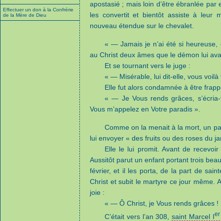
apostasié ; mais loin d’être ébranlée par ell
Effectuer un don à la Confrérie
les convertit et bientôt assiste à leur
de la Mère de Dieu
nouveau étendue sur le chevalet.
« — Jamais je n’ai été si heureuse, d
au Christ deux âmes que le démon lui avai
Et se tournant vers le juge :
« — Misérable, lui dit-elle, vous voilà
Elle fut alors condamnée à être frapp
« — Je Vous rends grâces, s’écria-
Vous m’appelez en Votre paradis ».
Comme on la menait à la mort, un paï
lui envoyer « des fruits ou des roses du j
Elle le lui promit. Avant de recevoi
Aussitôt parut un enfant portant trois beau
février, et il les porta, de la part de sa
Christ et subit le martyre ce jour même. Av
joie :
« — Ô Christ, je Vous rends grâces ! 
er
C’était vers l’an 308,
saint Marcel I