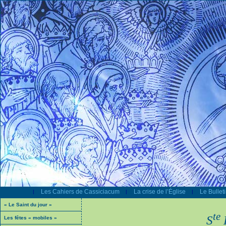
Les Cahiers de Cassiciacum
La crise de l’Église
Le Bullet
|
|
|
« Le Saint du jour »
te
S
Les fêtes « mobiles »