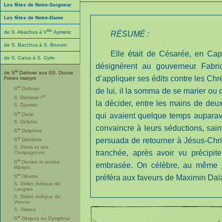
Les fêtes de Notre-Seigneur
Les fêtes de Notre-Dame
ble
de S. Abachus à V
Aymeric
RÉSUMÉ :
de S. Bacchus à S. Brunon
Elle était de Césarée, en Cap
de S. Caïus à S. Cyrin
désignèrent au gouverneur Fabri
te
de S
Dafrose aux SS. Douze
d’appliquer ses édits contre les Ch
Frères martyrs
te
S
Dafrose
de lui, il la somma de se marier ou de
er
S. Damase I
la décider, entre les mains de deu
S. Damien
te
S
Darie
qui avaient quelque temps auparava
S. Delphin
convaincre à leurs séductions, sain
te
S
Delphine
te
persuada de retourner à Jésus-Christ.
S
Démétrie
S. Denis et ses
tranchée, après avoir vu précipi
Compagnons
te
S
Denise et autres
embrasée. On célèbre, au même 
Martyrs
te
S
Dévote
préféra aux faveurs de Maximin Daïa 
S. Didier, évêque de
Langres
S. Didier, évêque de
Vienne
S. Didace
te
S
Dimpna ou Dymphna