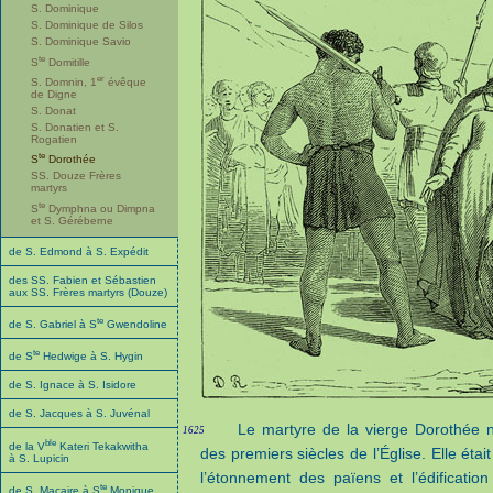
S. Dominique
S. Dominique de Silos
S. Dominique Savio
te
S
Domitille
er
S. Domnin, 1
évêque
de Digne
S. Donat
S. Donatien et S.
Rogatien
te
S
Dorothée
SS. Douze Frères
martyrs
te
S
Dymphna ou Dimpna
et S. Géréberne
de S. Edmond à S. Expédit
des SS. Fabien et Sébastien
aux SS. Frères martyrs (Douze)
te
de S. Gabriel à S
Gwendoline
te
de S
Hedwige à S. Hygin
de S. Ignace à S. Isidore
de S. Jacques à S. Juvénal
Le martyre de la vierge Dorothée n
1625
ble
de la V
Kateri Tekakwitha
des premiers siècles de l’Église. Elle éta
à S. Lupicin
l’étonnement des païens et l’édificatio
te
de S. Macaire à S
Monique