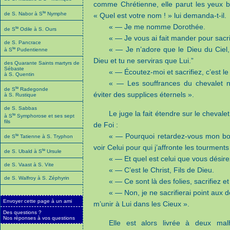
comme Chrétienne, elle parut les yeux b
te
de S. Nabor à S
Nymphe
« Quel est votre nom ! » lui demanda-t-il.
« — Je me nomme Dorothée.
te
de S
Odile à S. Ours
« — Je vous ai fait mander pour sacri
de S. Pancrace
te
« — Je n’adore que le Dieu du Ciel, 
à S
Pudentienne
Dieu et tu ne serviras que Lui.”
des Quarante Saints martyrs de
Sébaste
« — Écoutez-moi et sacrifiez, c’est le
à S. Quentin
« — Les souffrances du chevalet ne
te
de S
Radegonde
éviter des supplices éternels ».
à S. Rustique
de S. Sabbas
Le juge la fait étendre sur le chevalet
te
à S
Symphorose et ses sept
fils
de Foi :
te
« — Pourquoi retardez-vous mon bon
de S
Tatienne à S. Tryphon
voir Celui pour qui j’affronte les tourments
te
de S. Ubald à S
Ursule
« — Et quel est celui que vous désire
de S. Vaast à S. Vite
« — C’est le Christ, Fils de Dieu.
de S. Walfroy à S. Zéphyrin
« — Ce sont là des folies, sacrifiez 
« — Non, je ne sacrifierai point aux d
Envoyer cette page à un ami
m’unir à Lui dans les Cieux ».
Des questions ?
Nos réponses à vos questions
Elle est alors livrée à deux ma