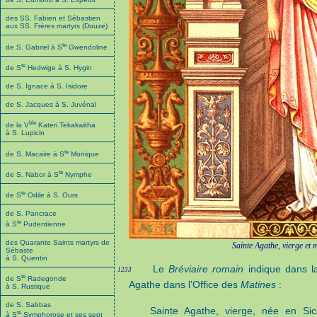
des SS. Fabien et Sébastien
aux SS. Frères martyrs (Douze)
te
de S. Gabriel à S
Gwendoline
te
de S
Hedwige à S. Hygin
de S. Ignace à S. Isidore
de S. Jacques à S. Juvénal
ble
de la V
Kateri Tekakwitha
à S. Lupicin
te
de S. Macaire à S
Monique
te
de S. Nabor à S
Nymphe
te
de S
Odile à S. Ours
de S. Pancrace
te
à S
Pudentienne
des Quarante Saints martyrs de
Sainte Agathe, vierge et 
Sébaste
à S. Quentin
Le
Bréviaire romain
indique dans 
1233
te
de S
Radegonde
Agathe dans l’Office des
Matines
:
à S. Rustique
de S. Sabbas
Sainte Agathe, vierge, née en Sic
te
à S
Symphorose et ses sept