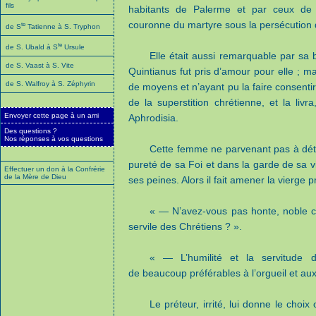
fils
habitants de Palerme et par ceux de 
couronne du martyre sous la persécution
te
de S
Tatienne à S. Tryphon
te
de S. Ubald à S
Ursule
Elle était aussi remarquable par sa 
de S. Vaast à S. Vite
Quintianus fut pris d’amour pour elle ; ma
de S. Walfroy à S. Zéphyrin
de moyens et n’ayant pu la faire consent
de la superstition chrétienne, et la l
Envoyer cette page à un ami
Aphrodisia.
Des questions ?
Nos réponses à vos questions
Cette femme ne parvenant pas à dét
pureté de sa Foi et dans la garde de sa vi
Effectuer un don à la Confrérie
de la Mère de Dieu
ses peines. Alors il fait amener la vierge prè
« — N’avez-vous pas honte, noble c
servile des Chrétiens ? ».
« — L’humilité et la servitude d
de beaucoup préférables à l’orgueil et aux
Le préteur, irrité, lui donne le choix