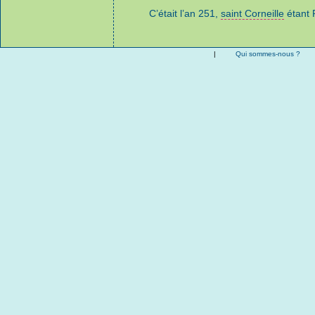
C’était l’an 251,
saint Corneille
étant 
|
Qui sommes-nous ?