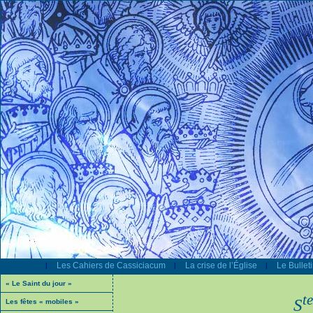
Les Cahiers de Cassiciacum
La crise de l’Église
Le Bullet
|
|
|
« Le Saint du jour »
te
S
Les fêtes « mobiles »