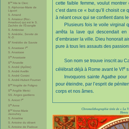
se
cette faible femme, voulut montrer
B
Alix le Clerc
S. Alphonse-Marie de
c’est dans ce « but qu’Il choisit ce
Liguori
S. Amand
à néant ceux qui se confient dans le
S. Amateur (Roc-
Amadour) qui est le S.
Plusieurs fois le voile virginal
Zachée de l’Évangile
S. Ambroise
arrêta la lave qui descendait en 
S. Amédée,
Servite de
N.-D.
d’embraser la ville. Dieu honorait a
x
B
Amédée de Savoie
pure à tous les assauts des passion
er
S. Anastase I
S. Anastase
te
S
Anastasie
Son nom se trouve inscrit au C
te
S
Anatolie
S. André (Apôtre)
e
célébrait déjà à Rome avant le VI
s
S. André Avellin
S. André Corsini
Invoquons sainte Agathe pour 
S. André-Hubert Fournet
pour éteindre, par l’esprit de pénit
se
B
Angèle de Foligno
te
corps et nos âmes.
S
Angèle Merici
SS. Anges gardiens
er
S. Anicet I
te
S
Anne
Chromolithographie tirée de « La Vie
se
B
Anne-Marie
Henry 
Javouhey
S. Anselme
S. Antoine du désert
S. Antoine de Padoue