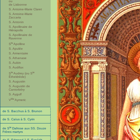
ou
de Lisbonne
S. Antoine-Marie Claret
S. Antoine-Marie
Zaccaria
S. Antonin
S. Apollinaire de
Hiérapolis
S. Apollinaire de
Ravenne
te
S
Apolline
S. Apulée
S. Armentaire
S. Athanase
S. Aubin
S. Audifax
te
te
S
Audrey (ou S
Étheldrède)
S. Augustin
S. Augustin de
Cantorbéry
S. Aygulf
ble
V
Aymeric
de S. Bacchus à S. Brunon
de S. Caïus à S. Cyrin
te
de S
Dafrose aux SS. Douze
Frères martyrs
de S. Edmond à S. Expédit