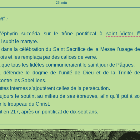
26 août
É :
e
Zéphyrin succéda sur le trône pontifical à
saint Victor I
 subit le martyre.
it dans la célébration du Saint Sacrifice de la Messe l’usage d
ois et les remplaça par des calices de verre.
lit que tous les fidèles communieraient le saint jour de Pâques.
 à défendre le dogme de l’unité de Dieu et de la Trinité d
ontre les Sabelliens.
uttes internes s’ajoutèrent celles de la persécution.
ujours le soutint au milieu de ses épreuves, afin qu’il pût à s
r le troupeau du Christ.
ut en 217, après un pontificat de dix-sept ans.