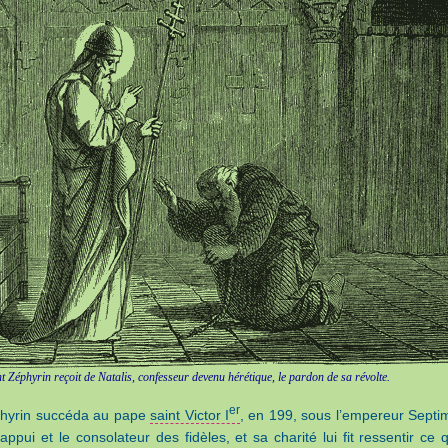
t Zéphyrin reçoit de Natalis, confesseur devenu hérétique, le pardon de sa révolte.
er
phyrin succéda au pape
saint Victor I
, en 199, sous l’empereur Septi
l’appui et le consolateur des fidèles, et sa charité lui fit ressentir ce 