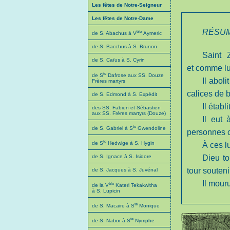
Les fêtes de Notre-Seigneur
Les fêtes de Notre-Dame
RÉSUM
ble
de S. Abachus à V
Aymeric
de S. Bacchus à S. Brunon
Saint 
de S. Caïus à S. Cyrin
et comme lui
te
de S
Dafrose aux SS. Douze
Il abol
Frères martyrs
calices de b
de S. Edmond à S. Expédit
Il étab
des SS. Fabien et Sébastien
aux SS. Frères martyrs (Douze)
Il eut
te
de S. Gabriel à S
Gwendoline
personnes c
te
de S
Hedwige à S. Hygin
À ces l
de S. Ignace à S. Isidore
Dieu to
tour souteni
de S. Jacques à S. Juvénal
Il mour
ble
de la V
Kateri Tekakwitha
à S. Lupicin
te
de S. Macaire à S
Monique
te
de S. Nabor à S
Nymphe