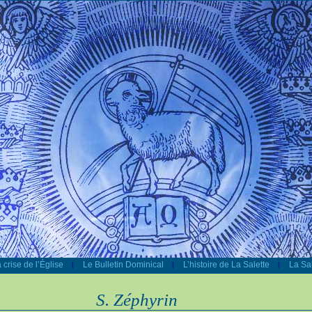
 crise de l’Église
Le Bulletin Dominical
L’histoire de La Salette
La Sal
|
|
|
S. Zéphyrin