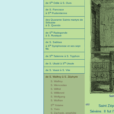
te
de S
Odile à S. Ours
de S. Pancrace
te
à S
Pudentienne
des Quarante Saints martyrs de
Sébaste
à S. Quentin
te
de S
Radegonde
à S. Rustique
de S. Sabbas
te
à S
Symphorose et ses sept
fils
te
de S
Tatienne à S. Tryphon
te
de S. Ubald à S
Ursule
de S. Vaast à S. Vite
de S. Walfroy à S. Zéphyrin
S. Walfroy
S. Wenceslas
S. Wilfrid
S. Willibrord
Sain
S. Wolfgang
S. Wulfran
te
693
Saint Zé
S
Yolaine
S. Yves
Sévère. Il fut 
S. Zacharie, prophète