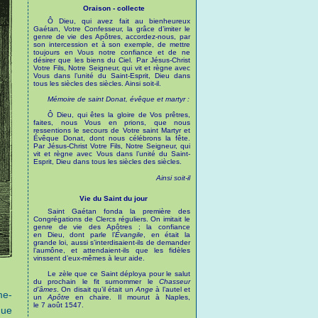
Oraison - collecte
Ô Dieu, qui avez fait au bienheureux
Gaétan, Votre Confesseur, la grâce d’imiter le
genre de vie des Apôtres, accordez-nous, par
son intercession et à son exemple, de mettre
toujours en Vous notre confiance et de ne
désirer que les biens du Ciel. Par Jésus-Christ
Votre Fils, Notre Seigneur, qui vit et règne avec
Vous dans l’unité du Saint-Esprit, Dieu dans
tous les siècles des siècles. Ainsi soit-il.
Mémoire de saint Donat, évêque et martyr :
Ô Dieu, qui êtes la gloire de Vos prêtres,
faites, nous Vous en prions, que nous
ressentions le secours de Votre saint Martyr et
Évêque Donat, dont nous célébrons la fête.
Par Jésus-Christ Votre Fils, Notre Seigneur, qui
vit et règne avec Vous dans l’unité du Saint-
Esprit, Dieu dans tous les siècles des siècles.
Ainsi soit-il
Vie du Saint du jour
Saint Gaétan fonda la première des
Congrégations de Clercs réguliers. On imitait le
genre de vie des Apôtres ; la confiance
en Dieu, dont parle l’
Évangile
, en était la
grande loi, aussi s’interdisaient-ils de demander
l’aumône, et attendaient-ils que les fidèles
vinssent d’eux-mêmes à leur aide.
Le zèle que ce Saint déploya pour le salut
du prochain le fit surnommer le
Chasseur
d’âmes
. On disait qu’il était un
Ange
à l’autel et
me-
un
Apôtre
en chaire. Il mourut à Naples,
le 7 août 1547.
que