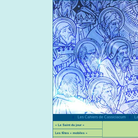
Les Cahiers de Cassiciacum
La
|
|
« Le Saint du jour »
Les fêtes « mobiles »