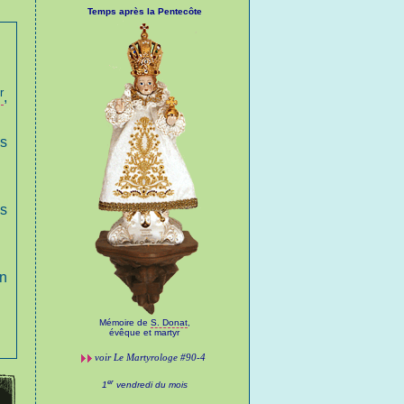
Temps après la Pentecôte
r
,
es
es
on
Mémoire de
S. Donat
,
évêque et martyr
voir
Le Martyrologe
#90-4
er
1
vendredi du mois