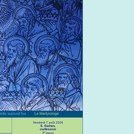
ette aujourd’hui
Le Martyrologe
|
|
Vendredi 7 août 2026
S. Gaétan,
confesseur
e
3
classe