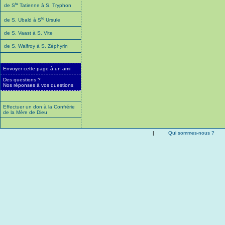
te
de S
Tatienne à S. Tryphon
te
de S. Ubald à S
Ursule
de S. Vaast à S. Vite
de S. Walfroy à S. Zéphyrin
Envoyer cette page à un ami
Des questions ?
Nos réponses à vos questions
Effectuer un don à la Confrérie
de la Mère de Dieu
|
Qui sommes-nous ?