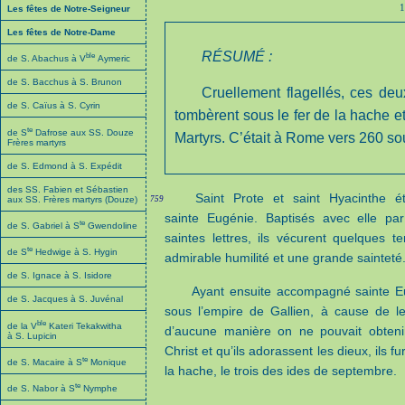
1
Les fêtes de Notre-Seigneur
Les fêtes de Notre-Dame
RÉSUMÉ :
ble
de S. Abachus à V
Aymeric
de S. Bacchus à S. Brunon
Cruellement flagellés, ces deux
de S. Caïus à S. Cyrin
tombèrent sous le fer de la hache e
te
de S
Dafrose aux SS. Douze
Martyrs. C’était à Rome vers 260 sou
Frères martyrs
de S. Edmond à S. Expédit
des SS. Fabien et Sébastien
Saint Prote et saint Hyacinthe é
aux SS. Frères martyrs (Douze)
759
sainte Eugénie. Baptisés avec elle pa
te
de S. Gabriel à S
Gwendoline
saintes lettres, ils vécurent quelques
te
de S
Hedwige à S. Hygin
admirable humilité et une grande sainteté
de S. Ignace à S. Isidore
Ayant ensuite accompagné sainte Eug
de S. Jacques à S. Juvénal
sous l’empire de Gallien, à cause de l
ble
de la V
Kateri Tekakwitha
d’aucune manière on ne pouvait obtenir
à S. Lupicin
Christ et qu’ils adorassent les dieux, ils f
te
de S. Macaire à S
Monique
la hache, le trois des ides de septembre.
te
de S. Nabor à S
Nymphe