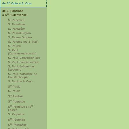
te
de S
Odile à S. Ours
de S. Pancrace
te
à S
Pudentienne
S. Pancrace
S. Parménas
S. Pantaléon
S. Pascal Baylon
S. Patern
l’Ancien
S. Paterne (ou S. Pair)
S. Patrick
S. Paul
(Commémoraison de)
S. Paul (Conversion de)
S. Paul, premier ermite
S. Paul, évêque de
Narbonne
S. Paul, patriarche de
Constantinople
S. Paul de la Croix
te
S
Paule
S. Paulin
te
S
Pauline
te
S
Perpétue
te
te
S
Perpétue et S
Félicité
S. Perpétus
te
S
Pétronille
te
S
Philomène