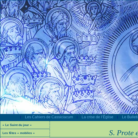
Les Cahiers de Cassiciacum
La crise de l’Église
Le Bullet
|
|
|
« Le Saint du jour »
S. Prote 
Les fêtes « mobiles »