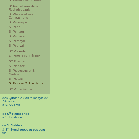
S. Pierre-Julien Eymard
x
B
Pierre-Louis de la
Rochefoucauld
S. Placide et ses
Compagnons
S. Polycarpe
S. Pons
S. Pontien
S. Porcaire
S. Porphyre
S. Pourçain
te
S
Praxède
S. Prime et S. Félicien
te
S
Prisque
S. Probace
S. Processus et S.
Martinien
S. Protais
S. Prote et S. Hyacinthe
te
S
Pudentienne
des Quarante Saints martyrs de
Sébaste
à S. Quentin
te
de S
Radegonde
à S. Rustique
de S. Sabbas
te
à S
Symphorose et ses sept
fils