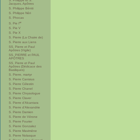
S. Philippe et S.
Jacques, Apôtres
S. Philippe Béniti
S. Philippe Néri
S. Phocas
er
S. Pie I
S. Pie V
S. Pie X
S. Pierre (La Chaire de)
S. Pierre aux Liens
SS. Pierre et Paul
Apôtres (Vigile)
SS. PIERRE et PAUL
APÔTRES
SS. Pierre et Paul
Apôtres (Dédicace des
Basiliques)
S. Pierre, martyr
S. Pierre Canisius
S. Pierre Célestin
S. Pierre Chanel
S. Pierre Chrysologue
S. Pierre Claver
S. Pierre d’Alcantara
S. Pierre d’Alexandrie
S. Pierre Damien
S. Pierre de Vérone
S. Pierre Fourier
S. Pierre Gonzalez
S. Pierre Mavimène
S. Pierre Nolasque