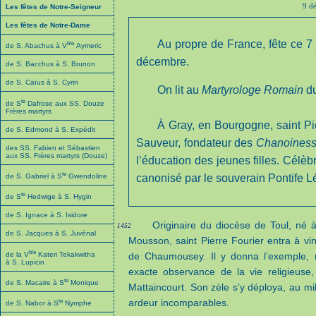
9 dé
Les fêtes de Notre-Seigneur
Les fêtes de Notre-Dame
Au propre de France, fête ce 7 ju
ble
de S. Abachus à V
Aymeric
décembre.
de S. Bacchus à S. Brunon
de S. Caïus à S. Cyrin
On lit au
Martyrologe Romain
du
te
de S
Dafrose aux SS. Douze
Frères martyrs
À Gray, en Bourgogne, saint Pie
de S. Edmond à S. Expédit
Sauveur, fondateur des
Chanoiness
des SS. Fabien et Sébastien
aux SS. Frères martyrs (Douze)
l’éducation des jeunes filles. Célèbr
te
de S. Gabriel à S
Gwendoline
canonisé par le souverain Pontife Lé
te
de S
Hedwige à S. Hygin
de S. Ignace à S. Isidore
Originaire du diocèse de Toul, né à
1452
de S. Jacques à S. Juvénal
Mousson, saint Pierre Fourier entra à vi
ble
de la V
Kateri Tekakwitha
de Chaumousey. Il y donna l’exemple, m
à S. Lupicin
exacte observance de la vie religieuse,
te
de S. Macaire à S
Monique
Mattaincourt. Son zèle s’y déploya, au m
te
ardeur incomparables.
de S. Nabor à S
Nymphe