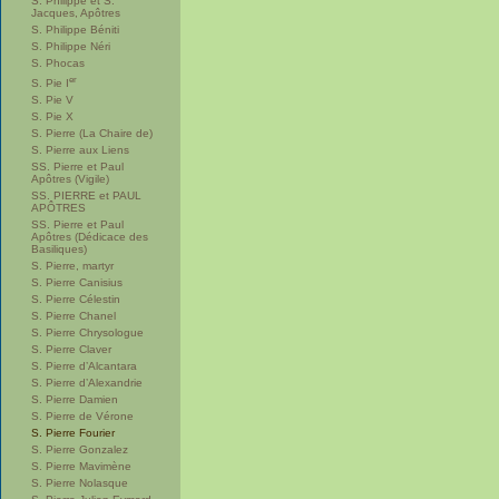
S. Philippe et S.
Jacques, Apôtres
S. Philippe Béniti
S. Philippe Néri
S. Phocas
er
S. Pie I
S. Pie V
S. Pie X
S. Pierre (La Chaire de)
S. Pierre aux Liens
SS. Pierre et Paul
Apôtres (Vigile)
SS. PIERRE et PAUL
APÔTRES
SS. Pierre et Paul
Apôtres (Dédicace des
Basiliques)
S. Pierre, martyr
S. Pierre Canisius
S. Pierre Célestin
S. Pierre Chanel
S. Pierre Chrysologue
S. Pierre Claver
S. Pierre d’Alcantara
S. Pierre d’Alexandrie
S. Pierre Damien
S. Pierre de Vérone
S. Pierre Fourier
S. Pierre Gonzalez
S. Pierre Mavimène
S. Pierre Nolasque