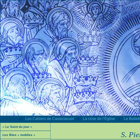
Les Cahiers de Cassiciacum
La crise de l’Église
Le Bullet
|
|
|
« Le Saint du jour »
S. Pie
Les fêtes « mobiles »