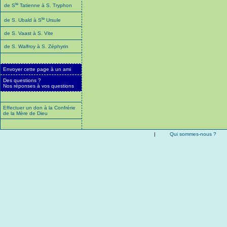
te
de S
Tatienne à S. Tryphon
te
de S. Ubald à S
Ursule
de S. Vaast à S. Vite
de S. Walfroy à S. Zéphyrin
Envoyer cette page à un ami
Des questions ?
Nos réponses à vos questions
Effectuer un don à la Confrérie
de la Mère de Dieu
|
Qui sommes-nous ?