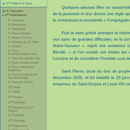
te
de S
Odile à S. Ours
Quelques pieuses filles se rassemblèr
de S. Pancrace
de la jeunesse et leur donna une règle app
te
à S
Pudentienne
la nombreuse et excellente « Congrégatio
S. Pancrace
S. Parménas
S. Pantaléon
Puis le saint prêtre entreprit la réform
S. Pascal Baylon
S. Patern
l’Ancien
non sans de grandes difficultés, et la co
S. Paterne (ou S. Pair)
Notre-Sauveur », reprit une existence 
S. Patrick
S. Paul
Bérulle, « si l’on voulait voir toutes les 
(Commémoraison de)
Lorraine et de considérer l’humble curé d
S. Paul (Conversion de)
S. Paul, premier ermite
S. Paul, évêque de
Narbonne
Saint Pierre, doué du don de prophé
S. Paul, patriarche de
décembre 1636, et fut béatifié le 29 janv
Constantinople
S. Paul de la Croix
empereur du Saint-Empire et Louis XIII ro
te
S
Paule
S. Paulin
te
S
Pauline
te
S
Perpétue
te
te
S
Perpétue et S
Félicité
S. Perpétus
te
S
Pétronille
te
S
Philomène