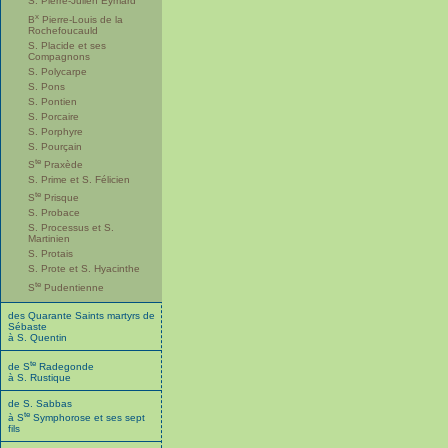
S. Pierre-Julien Eymard
x
B
Pierre-Louis de la
Rochefoucauld
S. Placide et ses
Compagnons
S. Polycarpe
S. Pons
S. Pontien
S. Porcaire
S. Porphyre
S. Pourçain
te
S
Praxède
S. Prime et S. Félicien
te
S
Prisque
S. Probace
S. Processus et S.
Martinien
S. Protais
S. Prote et S. Hyacinthe
te
S
Pudentienne
des Quarante Saints martyrs de
Sébaste
à S. Quentin
te
de S
Radegonde
à S. Rustique
de S. Sabbas
te
à S
Symphorose et ses sept
fils