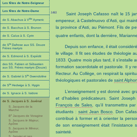
Les fêtes de Notre-Seigneur
Les fêtes de Notre-Dame
1465
Saint Joseph Cafasso naît le 15 jan
ble
empereur, à Castelnuovo d’Asti, qui mai
de S. Abachus à V
Aymeric
la province d’Asti, au Piémont. Fils de peti
de S. Bacchus à S. Brunon
quatre enfants, dont la dernière, Marian
de S. Caïus à S. Cyrin
te
de S
Dafrose aux SS. Douze
Depuis son enfance, il était considér
Frères martyrs
le village. Il fit ses études de théologie
de S. Edmond à S. Expédit
1833. Quatre mois plus tard, il s’installe
des SS. Fabien et Sébastien
formation sacerdotale et pastorale. Il y re
aux SS. Frères martyrs (Douze)
Recteur. Au Collège, on respirait la spirit
te
de S. Gabriel à S
Gwendoline
théologiques et pastorales de
saint Alpho
te
de S
Hedwige à S. Hygin
L’enseignement y est donné avec gra
de S. Ignace à S. Isidore
et d’habiles prédicateurs. Saint Joseph 
de S. Jacques à S. Juvénal
François de Sales
, qu’il transmettra par
S. Jacques de la
Marche
étudiants :
saint Jean Bosco
. Don Cafas
x
B
Jacques de Voragine
contribué à former et à orienter la person
S. Jacques
le Majeur
,
Apôtre
de son enseignement était l’insistance 
S. Jacques
le Mineur
,
sainteté.
Apôtre
S. Janvier et ses