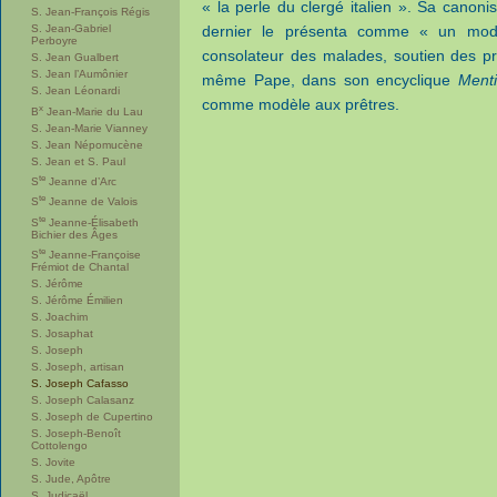
« la perle du clergé italien ». Sa canonis
S. Jean-François Régis
S. Jean-Gabriel
dernier le présenta comme « un modè
Perboyre
consolateur des malades, soutien des p
S. Jean Gualbert
S. Jean l’Aumônier
même Pape, dans son encyclique
Ment
S. Jean Léonardi
comme modèle aux prêtres.
x
B
Jean-Marie du Lau
S. Jean-Marie Vianney
S. Jean Népomucène
S. Jean et S. Paul
te
S
Jeanne d’Arc
te
S
Jeanne de Valois
te
S
Jeanne-Élisabeth
Bichier des Âges
te
S
Jeanne-Françoise
Frémiot de Chantal
S. Jérôme
S. Jérôme Émilien
S. Joachim
S. Josaphat
S. Joseph
S. Joseph, artisan
S. Joseph Cafasso
S. Joseph Calasanz
S. Joseph de Cupertino
S. Joseph-Benoît
Cottolengo
S. Jovite
S. Jude, Apôtre
S. Judicaël