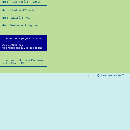
te
de S
Tatienne à S. Tryphon
te
de S. Ubald à S
Ursule
de S. Vaast à S. Vite
de S. Walfroy à S. Zéphyrin
Envoyer cette page à un ami
Des questions ?
Nos réponses à vos questions
Effectuer un don à la Confrérie
de la Mère de Dieu
|
Qui sommes-nous ?