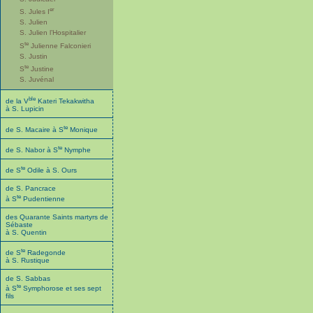
er
S. Jules I
S. Julien
S. Julien l’Hospitalier
te
S
Julienne Falconieri
S. Justin
te
S
Justine
S. Juvénal
ble
de la V
Kateri Tekakwitha
à S. Lupicin
te
de S. Macaire à S
Monique
te
de S. Nabor à S
Nymphe
te
de S
Odile à S. Ours
de S. Pancrace
te
à S
Pudentienne
des Quarante Saints martyrs de
Sébaste
à S. Quentin
te
de S
Radegonde
à S. Rustique
de S. Sabbas
te
à S
Symphorose et ses sept
fils