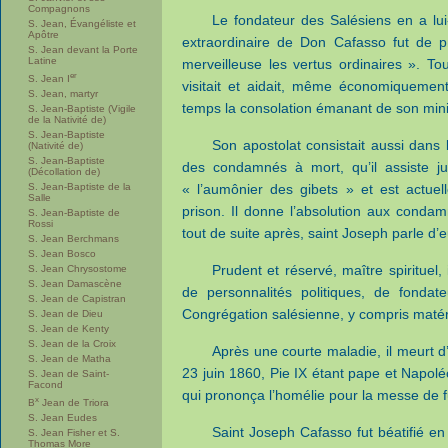
Compagnons
Le fondateur des Salésiens en a l
S. Jean, Évangéliste et
Apôtre
extraordinaire de Don Cafasso fut de p
S. Jean devant la Porte
Latine
merveilleuse les vertus ordinaires ». Tou
er
S. Jean I
visitait et aidait, même économiquemen
S. Jean, martyr
temps la consolation émanant de son mini
S. Jean-Baptiste (Vigile
de la Nativité de)
S. Jean-Baptiste
Son apostolat consistait aussi dans 
(Nativité de)
S. Jean-Baptiste
des condamnés à mort, qu’il assiste ju
(Décollation de)
S. Jean-Baptiste de la
« l’aumônier des gibets » et est actue
Salle
prison. Il donne l’absolution aux cond
S. Jean-Baptiste de
Rossi
tout de suite après, saint Joseph parle 
S. Jean Berchmans
S. Jean Bosco
Prudent et réservé, maître spirituel, i
S. Jean Chrysostome
S. Jean Damascène
de personnalités politiques, de fonda
S. Jean de Capistran
Congrégation salésienne, y compris matéri
S. Jean de Dieu
S. Jean de Kenty
S. Jean de la Croix
Après une courte maladie, il meurt d
S. Jean de Matha
23 juin 1860, Pie IX étant pape et Napolé
S. Jean de Saint-
Facond
qui prononça l’homélie pour la messe de f
x
B
Jean de Triora
S. Jean Eudes
Saint Joseph Cafasso fut béatifié en
S. Jean Fisher et S.
Thomas More