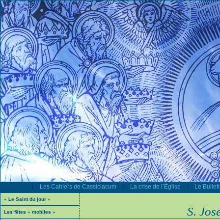
Les Cahiers de Cassiciacum
La crise de l’Église
Le Bullet
|
|
|
« Le Saint du jour »
S. Jos
Les fêtes « mobiles »