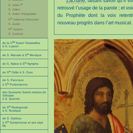
Zacharie
, faisant savoir qu’il v
er
S. Jules I
retrouvé l’usage de la parole ; et 
S. Julien
S. Julien l’Hospitalier
du Prophète dont la voix retentit
te
S
Julienne Falconieri
nouveau progrès dans l’art musical.
S. Justin
te
S
Justine
S. Juvénal
ble
de la V
Kateri Tekakwitha
à S. Lupicin
te
de S. Macaire à S
Monique
te
de S. Nabor à S
Nymphe
te
de S
Odile à S. Ours
de S. Pancrace
te
à S
Pudentienne
des Quarante Saints martyrs de
Sébaste
à S. Quentin
te
de S
Radegonde
à S. Rustique
de S. Sabbas
te
à S
Symphorose et ses sept
fils