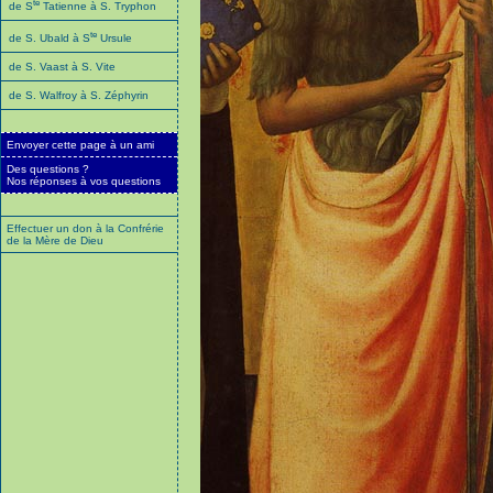
te
de S
Tatienne à S. Tryphon
te
de S. Ubald à S
Ursule
de S. Vaast à S. Vite
de S. Walfroy à S. Zéphyrin
Envoyer cette page à un ami
Des questions ?
Nos réponses à vos questions
Effectuer un don à la Confrérie
de la Mère de Dieu