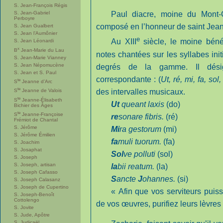
S. Jean-François Régis
S. Jean-Gabriel
Paul diacre, moine du Mont-
Perboyre
composé en l’honneur de saint Jean
S. Jean Gualbert
S. Jean l’Aumônier
e
Au XIII
siècle, le moine béné
S. Jean Léonardi
x
B
Jean-Marie du Lau
notes chantées sur les syllabes init
S. Jean-Marie Vianney
S. Jean Népomucène
degrés de la gamme. Il dési
S. Jean et S. Paul
correspondante : (
Ut, ré, mi, fa, sol, 
te
S
Jeanne d’Arc
te
des intervalles musicaux.
S
Jeanne de Valois
te
S
Jeanne-Élisabeth
Ut
queant laxis
(do)
Bichier des Âges
te
S
Jeanne-Françoise
re
sonare fibris.
(ré)
Frémiot de Chantal
S. Jérôme
Mi
ra gestorum
(mi)
S. Jérôme Émilien
fa
muli tuorum.
(fa)
S. Joachim
S. Josaphat
Sol
ve polluti
(sol)
S. Joseph
S. Joseph, artisan
la
bii reatum.
(la)
S. Joseph Cafasso
S
ancte
J
ohannes.
(si)
S. Joseph Calasanz
S. Joseph de Cupertino
« Afin que vos serviteurs puiss
S. Joseph-Benoît
Cottolengo
de vos œuvres, purifiez leurs lèvres 
S. Jovite
S. Jude, Apôtre
S. Judicaël