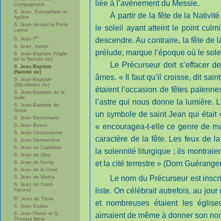
liée à l’avènement du Messie.
Compagnons
S. Jean, Évangéliste et
À partir de la fête de la Nativit
Apôtre
S. Jean devant la Porte
le soleil ayant atteint le point cu
Latine
er
S. Jean I
descendre. Au contraire, la fête de l
S. Jean, martyr
prélude, marque l’époque où le sole
S. Jean-Baptiste (Vigile
de la Nativité de)
Le Précurseur doit s’effacer d
S. Jean-Baptiste
(Nativité de)
âmes. « Il faut qu’il croisse, dit sai
S. Jean-Baptiste
(Décollation de)
étaient l’occasion de fêtes païenne
S. Jean-Baptiste de la
Salle
l’astre qui nous donne la lumière. L
S. Jean-Baptiste de
Rossi
un symbole de saint Jean qui était 
S. Jean Berchmans
S. Jean Bosco
« encouragea-t-elle ce genre de ma
S. Jean Chrysostome
caractère de la fête. Les feux de 
S. Jean Damascène
S. Jean de Capistran
la solennité liturgique ; ils montr
S. Jean de Dieu
S. Jean de Kenty
et la cité terrestre » (Dom Guéranger
S. Jean de la Croix
S. Jean de Matha
Le nom du Précurseur est inscr
S. Jean de Saint-
liste. On célébrait autrefois, au jou
Facond
x
B
Jean de Triora
et nombreuses étaient les églises
S. Jean Eudes
S. Jean Fisher et S.
aimaient de même à donner son nom 
Thomas More