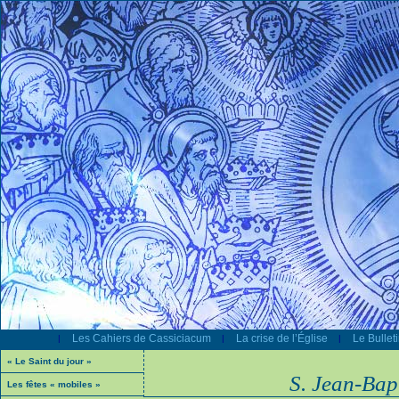
Les Cahiers de Cassiciacum
La crise de l’Église
Le Bullet
|
|
|
« Le Saint du jour »
S. Jean-Bapt
Les fêtes « mobiles »