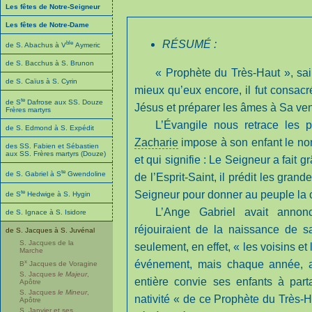
Les fêtes de Notre-Seigneur
Les fêtes de Notre-Dame
RÉSUMÉ :
ble
de S. Abachus à V
Aymeric
de S. Bacchus à S. Brunon
« Prophète du Très-Haut », sain
de S. Caïus à S. Cyrin
mieux qu’eux encore, il fut consac
te
de S
Dafrose aux SS. Douze
Jésus et préparer les âmes à Sa ve
Frères martyrs
L’Évangile nous retrace les 
de S. Edmond à S. Expédit
Zacharie
impose à son enfant le nom
des SS. Fabien et Sébastien
aux SS. Frères martyrs (Douze)
et qui signifie : Le Seigneur a fait gr
te
de S. Gabriel à S
Gwendoline
de l’Esprit-Saint, il prédit les grande
te
Seigneur pour donner au peuple la 
de S
Hedwige à S. Hygin
L’Ange Gabriel avait ann
de S. Ignace à S. Isidore
réjouiraient de la naissance de s
de S. Jacques à S. Juvénal
S. Jacques de la
seulement, en effet, « les voisins et 
Marche
x
événement, mais chaque année, au 
B
Jacques de Voragine
S. Jacques
le Majeur
,
entière convie ses enfants à parta
Apôtre
S. Jacques
le Mineur
,
nativité « de ce Prophète du Très-H
Apôtre
S. Janvier et ses