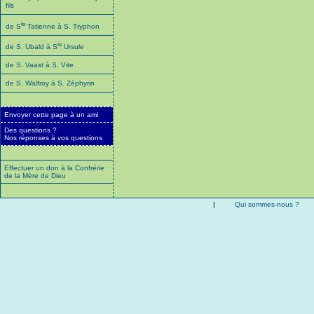
fils
te
de S
Tatienne à S. Tryphon
te
de S. Ubald à S
Ursule
de S. Vaast à S. Vite
de S. Walfroy à S. Zéphyrin
Envoyer cette page à un ami
Des questions ?
Nos réponses à vos questions
Effectuer un don à la Confrérie
de la Mère de Dieu
|
Qui sommes-nous ?