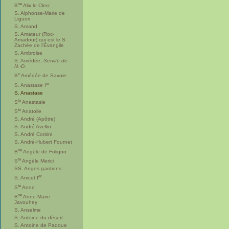
se
B
Alix le Clerc
S. Alphonse-Marie de
Liguori
S. Amand
S. Amateur (Roc-
Amadour) qui est le S.
Zachée de l’Évangile
S. Ambroise
S. Amédée,
Servite de
N.-D.
x
B
Amédée de Savoie
er
S. Anastase I
S. Anastase
te
S
Anastasie
te
S
Anatolie
S. André (Apôtre)
S. André Avellin
S. André Corsini
S. André-Hubert Fournet
se
B
Angèle de Foligno
te
S
Angèle Merici
SS. Anges gardiens
er
S. Anicet I
te
S
Anne
se
B
Anne-Marie
Javouhey
S. Anselme
S. Antoine du désert
S. Antoine de Padoue