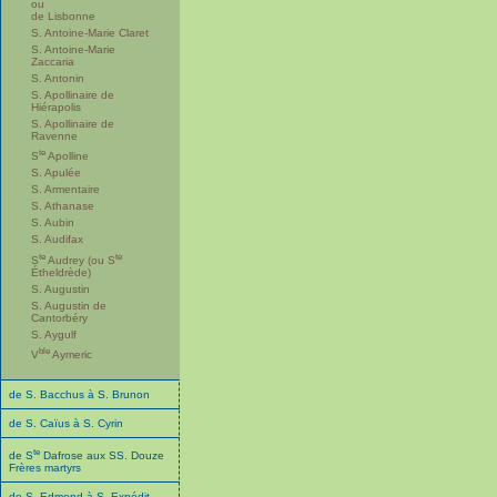
ou
de Lisbonne
S. Antoine-Marie Claret
S. Antoine-Marie
Zaccaria
S. Antonin
S. Apollinaire de
Hiérapolis
S. Apollinaire de
Ravenne
te
S
Apolline
S. Apulée
S. Armentaire
S. Athanase
S. Aubin
S. Audifax
te
te
S
Audrey (ou S
Étheldrède)
S. Augustin
S. Augustin de
Cantorbéry
S. Aygulf
ble
V
Aymeric
de S. Bacchus à S. Brunon
de S. Caïus à S. Cyrin
te
de S
Dafrose aux SS. Douze
Frères martyrs
de S. Edmond à S. Expédit