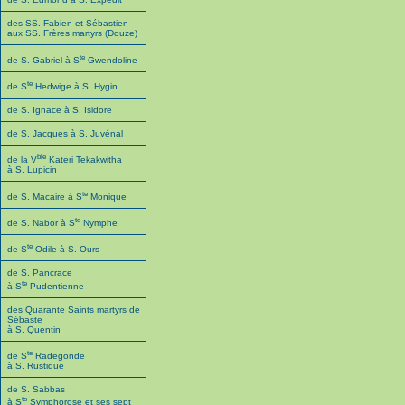
des SS. Fabien et Sébastien
aux SS. Frères martyrs (Douze)
te
de S. Gabriel à S
Gwendoline
te
de S
Hedwige à S. Hygin
de S. Ignace à S. Isidore
de S. Jacques à S. Juvénal
ble
de la V
Kateri Tekakwitha
à S. Lupicin
te
de S. Macaire à S
Monique
te
de S. Nabor à S
Nymphe
te
de S
Odile à S. Ours
de S. Pancrace
te
à S
Pudentienne
des Quarante Saints martyrs de
Sébaste
à S. Quentin
te
de S
Radegonde
à S. Rustique
de S. Sabbas
te
à S
Symphorose et ses sept