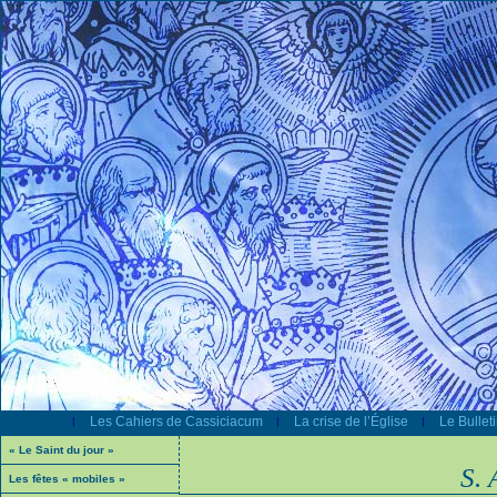
Les Cahiers de Cassiciacum
La crise de l’Église
Le Bullet
|
|
|
« Le Saint du jour »
S. 
Les fêtes « mobiles »