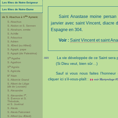
Les fêtes de Notre-Seigneur
Les fêtes de Notre-Dame
Saint Anastase moine persan
ble
de S. Abachus à V
Aymeric
S. Abachus
janvier avec saint Vincent, diacre
S. Abdon et S. Sennen
Espagne en 304.
S. Abraham, ermite
S. Achille
S. Adauctus
Voir :
Saint Vincent et saint An
S. Adrien
S. Ælred (ou Alfred)
S. Agapit, pape
S. Agapit (de Palestrina)
La vie développée de ce Saint sera p
te
1601
S
Agathe
S. Agathon
(Si Dieu veut, bien sûr…)
te
S
Agnès
S. Agricola
Sauf si vous nous faites l’honneu
x
B
Alain
cliquer ici s’il-vous-plaît :
voir Martyrologe #
S. Albert-
le Grand
S. Albert de Liège
(dit de Louvain)
S. Alexandre
er
S. Alexandre I
,
S. Évence et S.
Théodule,
et S. Juvénal
S. Alexis
S. Alexis Falconieri
S. Alfred (ou Ælred)