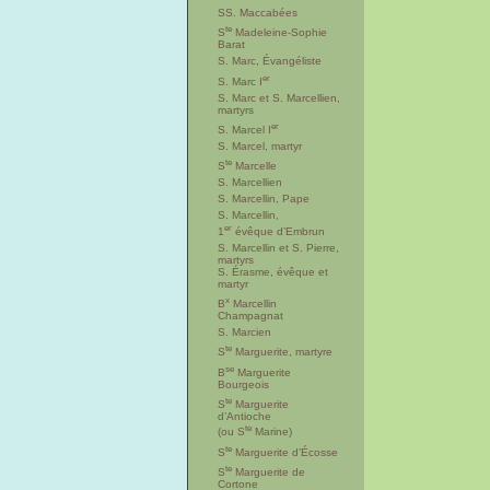
SS. Maccabées
te
S
Madeleine-Sophie
Barat
S. Marc, Évangéliste
er
S. Marc I
S. Marc et S. Marcellien,
martyrs
er
S. Marcel I
S. Marcel, martyr
te
S
Marcelle
S. Marcellien
S. Marcellin, Pape
S. Marcellin,
er
1
évêque d’Embrun
S. Marcellin et S. Pierre,
martyrs
S. Érasme, évêque et
martyr
x
B
Marcellin
Champagnat
S. Marcien
te
S
Marguerite, martyre
se
B
Marguerite
Bourgeois
te
S
Marguerite
d’Antioche
te
(ou S
Marine)
te
S
Marguerite d’Écosse
te
S
Marguerite de
Cortone