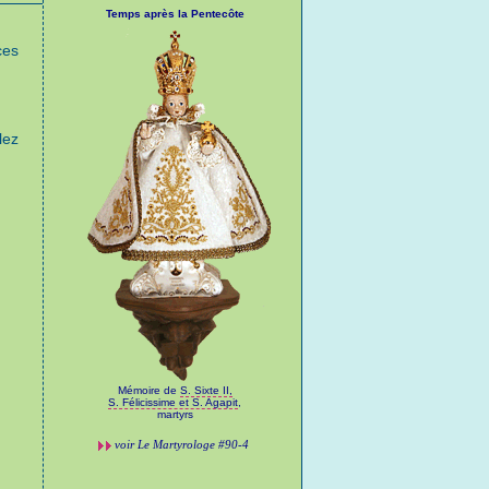
Temps après la Pentecôte
ces
lez
Mémoire de
S. Sixte II,
S. Félicissime et S. Agapit
,
martyrs
voir
Le Martyrologe
#90-4