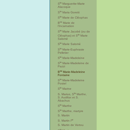
te
S
Marguerite-Marie
Alacoque
te
S
Maria Goretti
te
S
Marie de Cléophas
se
B
Marie de
l’Incarnation
te
S
Marie Jacobé (ou de
te
Cléophas) et S
Marie
Salomé
te
S
Marie Salomé
te
S
Marie-Euphrasie
Pelletier
te
S
Marie-Madeleine
te
S
Marie-Madeleine de
Pazzi
se
B
Marie-Madeleine
Fontaine
te
S
Marie-Madeleine
Postel
te
S
Marine
te
S. Marius, S
Marthe,
S. Audifax et S.
Abachus
te
S
Marthe
te
S
Marthe, martyre
S. Martin
er
S. Martin I
S. Martin de Vertou
te