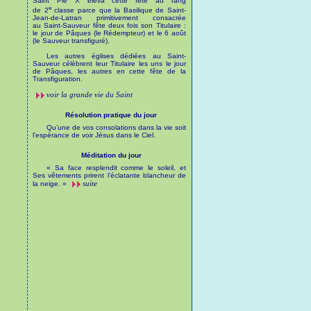
Saint Pie X éleva cette fête au rang
e
de 2
classe parce que la Basilique de Saint-
Jean-de-Latran primitivement consacrée
au Saint-Sauveur fête deux fois son Titulaire :
le jour de Pâques (le Rédempteur) et le 6 août
(le Sauveur transfiguré).
Les autres églises dédiées au Saint-
Sauveur célèbrent leur Titulaire les uns le jour
de Pâques, les autres en cette fête de la
Transfiguration.
voir la grande vie du Saint
Résolution pratique du jour
Qu’une de vos consolations dans la vie soit
l’espérance de voir Jésus dans le Ciel.
Méditation du jour
« Sa face resplendit comme le soleil, et
Ses vêtements prirent l’éclatante blancheur de
suite
la neige. »