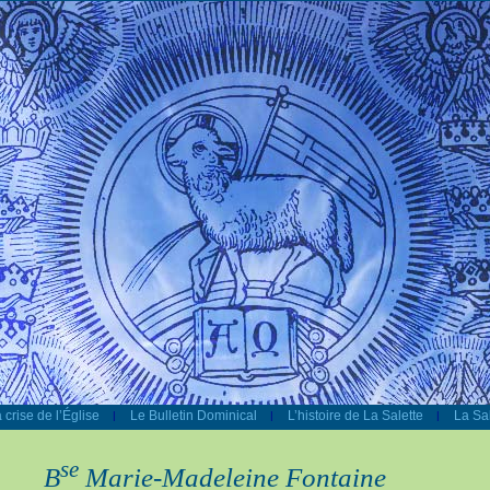
 crise de l’Église
Le Bulletin Dominical
L’histoire de La Salette
La Sal
|
|
|
se
B
Marie-Madeleine Fontaine