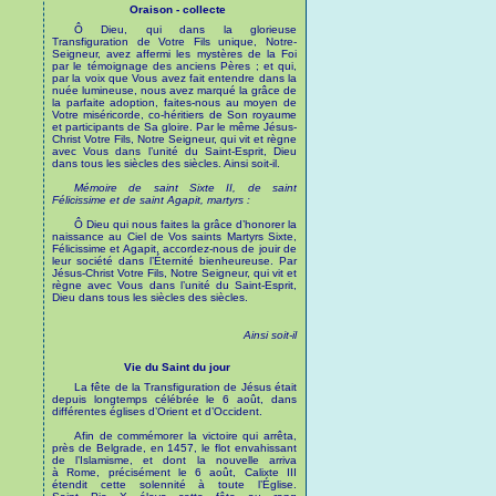
Oraison - collecte
Ô Dieu, qui dans la glorieuse
Transfiguration de Votre Fils unique, Notre-
Seigneur, avez affermi les mystères de la Foi
par le témoignage des anciens Pères ; et qui,
par la voix que Vous avez fait entendre dans la
nuée lumineuse, nous avez marqué la grâce de
la parfaite adoption, faites-nous au moyen de
Votre miséricorde, co-héritiers de Son royaume
et participants de Sa gloire. Par le même Jésus-
Christ Votre Fils, Notre Seigneur, qui vit et règne
avec Vous dans l’unité du Saint-Esprit, Dieu
dans tous les siècles des siècles. Ainsi soit-il.
Mémoire de saint Sixte II, de saint
Félicissime et de saint Agapit, martyrs :
Ô Dieu qui nous faites la grâce d’honorer la
naissance au Ciel de Vos saints Martyrs Sixte,
Félicissime et Agapit, accordez-nous de jouir de
leur société dans l’Éternité bienheureuse. Par
Jésus-Christ Votre Fils, Notre Seigneur, qui vit et
règne avec Vous dans l’unité du Saint-Esprit,
Dieu dans tous les siècles des siècles.
Ainsi soit-il
Vie du Saint du jour
La fête de la Transfiguration de Jésus était
depuis longtemps célébrée le 6 août, dans
différentes églises d’Orient et d’Occident.
Afin de commémorer la victoire qui arrêta,
près de Belgrade, en 1457, le flot envahissant
de l’Islamisme, et dont la nouvelle arriva
à Rome, précisément le 6 août, Calixte III
étendit cette solennité à toute l’Église.