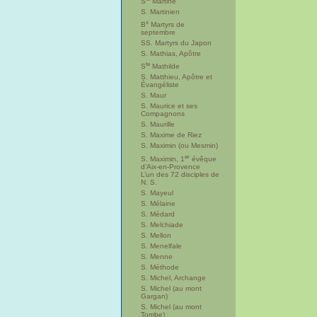
S
Martine
S. Martinien
x
B
Martyrs de
septembre
SS. Martyrs du Japon
S. Mathias, Apôtre
te
S
Mathilde
S. Matthieu, Apôtre et
Évangéliste
S. Maur
S. Maurice et ses
Compagnons
S. Maurille
S. Maxime de Riez
S. Maximin (ou Mesmin)
er
S. Maximin, 1
évêque
d’Aix-en-Provence
L’un des 72 disciples de
N. S.
S. Mayeul
S. Mélaine
S. Médard
S. Melchiade
S. Mellon
S. Menelfale
S. Menne
S. Méthode
S. Michel, Archange
S. Michel (au mont
Gargan)
S. Michel (au mont
Tombe)