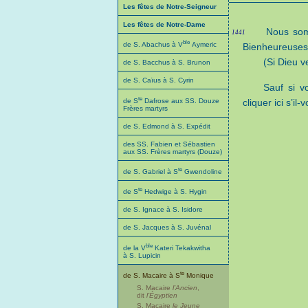
Les fêtes de Notre-Seigneur
Les fêtes de Notre-Dame
Nous som
1441
ble
de S. Abachus à V
Aymeric
Bienheureuses m
(Si Dieu v
de S. Bacchus à S. Brunon
de S. Caïus à S. Cyrin
Sauf si v
te
de S
Dafrose aux SS. Douze
cliquer ici s’il-
Frères martyrs
de S. Edmond à S. Expédit
des SS. Fabien et Sébastien
aux SS. Frères martyrs (Douze)
te
de S. Gabriel à S
Gwendoline
te
de S
Hedwige à S. Hygin
de S. Ignace à S. Isidore
de S. Jacques à S. Juvénal
ble
de la V
Kateri Tekakwitha
à S. Lupicin
te
de S. Macaire à S
Monique
S. Macaire
l’Ancien
,
dit
l’Égyptien
S. Macaire
le Jeune