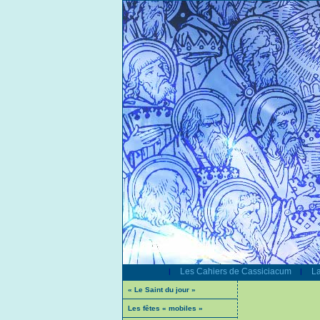
Les Cahiers de Cassiciacum
La
|
|
« Le Saint du jour »
Les fêtes « mobiles »