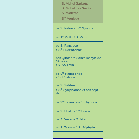
S. Michel Garicoïts
S. Michel des Saints
S. Modeste
te
S
Monique
te
de S. Nabor à S
Nymphe
te
de S
Odile à S. Ours
de S. Pancrace
te
à S
Pudentienne
des Quarante Saints martyrs de
Sébaste
à S. Quentin
te
de S
Radegonde
à S. Rustique
de S. Sabbas
te
à S
Symphorose et ses sept
fils
te
de S
Tatienne à S. Tryphon
te
de S. Ubald à S
Ursule
de S. Vaast à S. Vite
de S. Walfroy à S. Zéphyrin