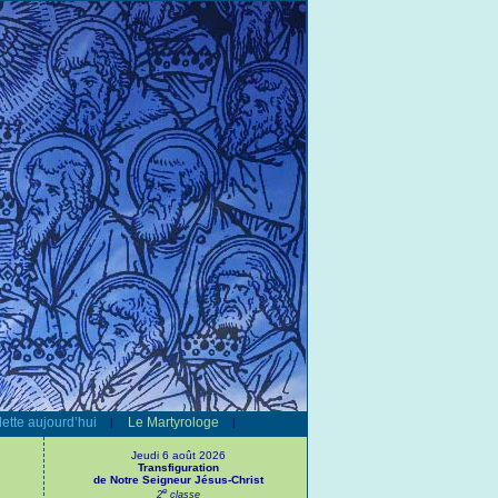
ette aujourd’hui
Le Martyrologe
|
|
Jeudi 6 août 2026
Transfiguration
de Notre Seigneur Jésus-Christ
e
2
classe