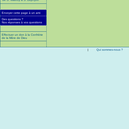
Envoyer cette page à un ami
Des questions ?
Nos réponses à vos questions
Effectuer un don à la Confrérie
de la Mère de Dieu
|
Qui sommes-nous ?