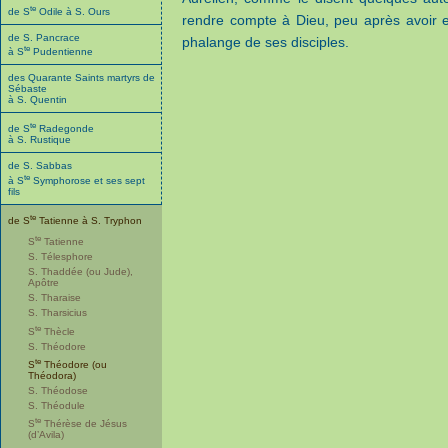
te
de S
Odile à S. Ours
rendre compte à Dieu, peu après avoir 
de S. Pancrace
phalange de ses disciples.
te
à S
Pudentienne
des Quarante Saints martyrs de
Sébaste
à S. Quentin
te
de S
Radegonde
à S. Rustique
de S. Sabbas
te
à S
Symphorose et ses sept
fils
te
de S
Tatienne à S. Tryphon
te
S
Tatienne
S. Télesphore
S. Thaddée (ou Jude),
Apôtre
S. Tharaise
S. Tharsicius
te
S
Thècle
S. Théodore
te
S
Théodore (ou
Théodora)
S. Théodose
S. Théodule
te
S
Thérèse de Jésus
(d’Avila)