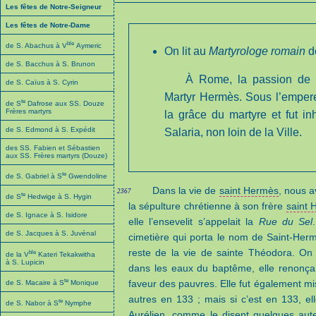
Les fêtes de Notre-Seigneur
Les fêtes de Notre-Dame
ble
de S. Abachus à V
Aymeric
On lit au
Martyrologe romain
de
de S. Bacchus à S. Brunon
À Rome, la passion de s
de S. Caïus à S. Cyrin
Martyr Hermès. Sous l’empereu
te
de S
Dafrose aux SS. Douze
Frères martyrs
la grâce du martyre et fut i
de S. Edmond à S. Expédit
Salaria, non loin de la Ville.
des SS. Fabien et Sébastien
aux SS. Frères martyrs (Douze)
te
de S. Gabriel à S
Gwendoline
Dans la vie de
saint Hermès
, nous a
2367
te
de S
Hedwige à S. Hygin
la sépulture chrétienne à son frère
saint 
de S. Ignace à S. Isidore
elle l’ensevelit s’appelait la
Rue du Sel
de S. Jacques à S. Juvénal
cimetière qui porta le nom de Saint-Herm
reste de la vie de sainte Théodora. On
ble
de la V
Kateri Tekakwitha
à S. Lupicin
dans les eaux du baptême, elle renonça 
te
faveur des pauvres. Elle fut également mis
de S. Macaire à S
Monique
autres en 133 ; mais si c’est en 133, e
te
de S. Nabor à S
Nymphe
Aurélien, comme le disent quelques aut