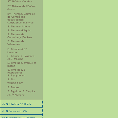
te
S
Thérèse Couderc
te
S
Thérèse de l’Enfant-
Jésus
se
B
Thérèse, Carmélite
de Compiègne
et ses quinze
compagnes, martyres
S. Thomas, Apôtre
S. Thomas d’Aquin
S. Thomas de
Cantorbéry (Becket)
S. Thomas de
Villeneuve
te
S. Tiburce et S
Suzanne
S. Tiburce, S. Valérien
et S. Maxime
S. Timothée, évêque et
martyr
S. Timothée, S.
Hippolyte et
S. Symphorien
S. Tite
TOUSSAINT
S. Tropez
S. Tryphon, S. Respice
te
et S
Nymphe
te
de S. Ubald à S
Ursule
de S. Vaast à S. Vite
de S. Walfroy à S. Zéphyrin