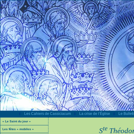
Les Cahiers de Cassiciacum
La crise de l’Église
Le Bullet
|
|
|
« Le Saint du jour »
te
S
Théodor
Les fêtes « mobiles »