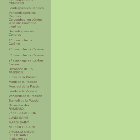
CENDRES
Jeudi après les Cendres
Vendredi après les
Cendres
Ce vendredi on vénère
la sainte Couronne
d’épines
Samedi après les
Cendres
er
1
dimanche de
Carême
e
2
dimanche de Carême
e
3
dimanche de Carême
e
4
dimanche de Carême
Lætare
Dimanche de LA
PASSION
Lundi de la Passion
Mardi de la Passion
Mercredi de la Passion
Jeudi de la Passion
Vendredi de la Passion
Samedi de la Passion
Dimanche des
RAMEAUX,
e
2
de LA PASSION
LUNDI SAINT
MARDI SAINT
MERCREDI SAINT
TRIDUUM SACRÉ
JEUDI SAINT
Institution de