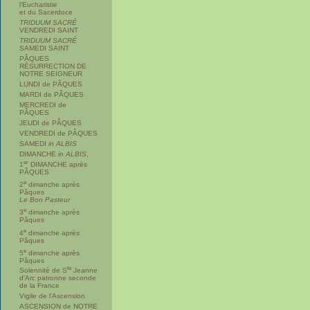
l'Eucharistie
et du Sacerdoce
TRIDUUM SACRÉ
VENDREDI SAINT
TRIDUUM SACRÉ
SAMEDI SAINT
PÂQUES
RÉSURRECTION DE
NOTRE SEIGNEUR
LUNDI de PÂQUES
MARDI de PÂQUES
MERCREDI de
PÂQUES
JEUDI de PÂQUES
VENDREDI de PÂQUES
SAMEDI
in ALBIS
DIMANCHE
in ALBIS
,
er
1
DIMANCHE après
PÂQUES
e
2
dimanche après
Pâques
Le Bon Pasteur
e
3
dimanche après
Pâques
e
4
dimanche après
Pâques
e
5
dimanche après
Pâques
te
Solennité de S
Jeanne
d'Arc patronne seconde
de la France
Vigile de l'Ascension
ASCENSION de NOTRE