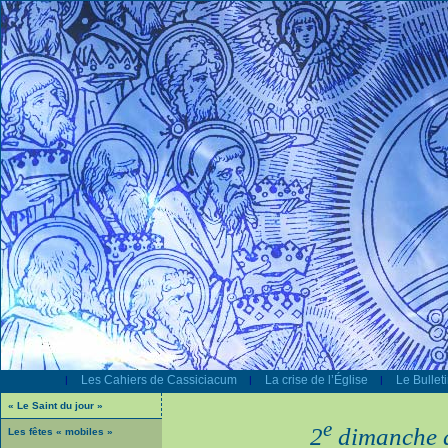
Les Cahiers de Cassiciacum
La crise de l’Église
Le Bullet
|
|
|
« Le Saint du jour »
e
2
dimanche a
Les fêtes « mobiles »