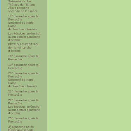
Solennité de Ste
Thérèse de l'Enfant-
Jésus patronne
seconde de la France
e
17
dimanche après la
Pentecôte
Solennité de Notre-
Dame
du Très Saint Rosaire
Les Missions
, (mémoire),
avant-dernier dimanche
d'octobre
FÊTE DU CHRIST ROI,
dernier dimanche
d'octobre
e
18
dimanche après la
Pentecôte
e
19
dimanche après la
Pentecôte
e
20
dimanche après la
Pentecôte
Solennité de Notre-
Dame
du Très Saint Rosaire
e
21
dimanche après la
Pentecôte
e
22
dimanche après la
Pentecôte
Les Missions, (mémoire),
avant-dernier dimanche
d'octobre
e
23
dimanche après la
Pentecôte
e
3
dimanche après
l'Épiphanie reporté