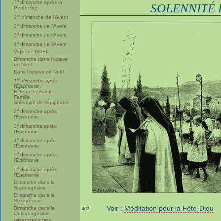
e
7
dimanche après la
SOLENNITÉ 
Pentecôte
er
1
dimanche de l'Avent
e
2
dimanche de l'Avent
e
3
dimanche de l'Avent
e
4
dimanche de l'Avent
Vigile de NOËL
Dimanche dans l'octave
de Noël
Dans l'octave de Noël
er
1
dimanche après
l'Épiphanie :
Fête de la Sainte
Famille
Solennité de l'Épiphanie
e
2
dimanche après
l'Épiphanie
e
3
dimanche après
l'Épiphanie
e
4
dimanche après
l'Épiphanie
e
5
dimanche après
l'Épiphanie
e
6
dimanche après
l'Épiphanie
Dimanche dans la
Septuagésime
Dimanche dans la
Sexagésime
Voir :
Méditation pour la Fête-Dieu
Dimanche dans la
402
Quinquagésime
MERCREDI DES