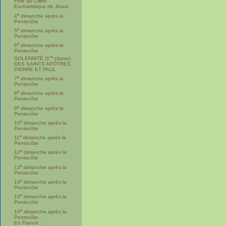
Fête du Cœur
Eucharistique de Jésus
e
4
dimanche après la
Pentecôte
e
5
dimanche après la
Pentecôte
e
6
dimanche après la
Pentecôte
re
SOLENNITÉ (1
classe)
DES SAINTS APÔTRES
PIERRE ET PAUL
e
7
dimanche après la
Pentecôte
e
8
dimanche après la
Pentecôte
e
9
dimanche après la
Pentecôte
e
10
dimanche après la
Pentecôte
e
11
dimanche après la
Pentecôte
e
12
dimanche après la
Pentecôte
e
13
dimanche après la
Pentecôte
e
14
dimanche après la
Pentecôte
e
15
dimanche après la
Pentecôte
e
16
dimanche après la
Pentecôte
En France :