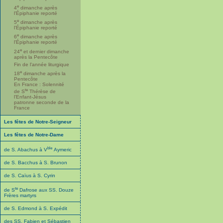
e
4
dimanche après
l'Épiphanie reporté
e
5
dimanche après
l'Épiphanie reporté
e
6
dimanche après
l'Épiphanie reporté
e
24
et dernier dimanche
après la Pentecôte
Fin de l'année liturgique
e
18
dimanche après la
Pentecôte
En France : Solennité
te
de S
Thérèse de
l'Enfant-Jésus
patronne seconde de la
France
Les fêtes de Notre-Seigneur
Les fêtes de Notre-Dame
ble
de S. Abachus à V
Aymeric
de S. Bacchus à S. Brunon
de S. Caïus à S. Cyrin
te
de S
Dafrose aux SS. Douze
Frères martyrs
de S. Edmond à S. Expédit
des SS. Fabien et Sébastien