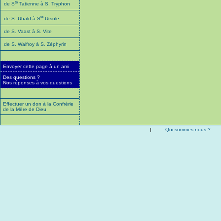
te
de S
Tatienne à S. Tryphon
te
de S. Ubald à S
Ursule
de S. Vaast à S. Vite
de S. Walfroy à S. Zéphyrin
Envoyer cette page à un ami
Des questions ?
Nos réponses à vos questions
Effectuer un don à la Confrérie
de la Mère de Dieu
|
Qui sommes-nous ?