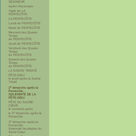
SEIGNEUR
Après l'Ascension
Vigile de LA
PENTECÔTE
LA PENTECÔTE
Lundi de PENTECÔTE
Mardi de PENTECÔTE
Mercredi des Quatre-
Temps
de PENTECÔTE
Jeudi de PENTECÔTE
Vendredi des Quatre-
Temps
de PENTECÔTE
Samedi des Quatre-
Temps
de PENTECÔTE
LA SAINTE TRINITÉ
FÊTE-DIEU
le jeudi après la Sainte
Trinité
e
2
dimanche après la
Pentecôte,
SOLENNITÉ DE LA
FÊTE-DIEU
FÊTE DU SACRÉ-
CŒUR
le vendredi après
e
le 2
dimanche après la
Pentecôte
e
3
dimanche après la
Pentecôte
Solennité facultative du
Sacré-Cœur