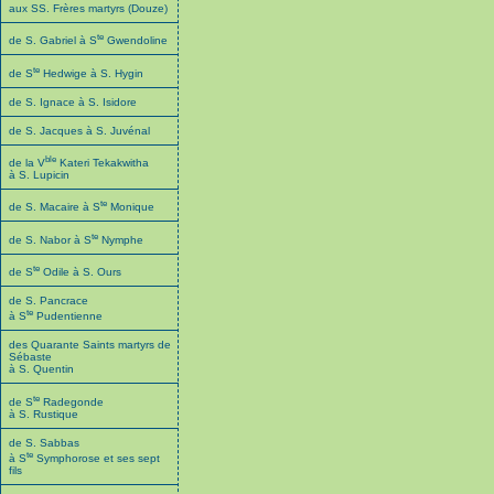
aux SS. Frères martyrs (Douze)
te
de S. Gabriel à S
Gwendoline
te
de S
Hedwige à S. Hygin
de S. Ignace à S. Isidore
de S. Jacques à S. Juvénal
ble
de la V
Kateri Tekakwitha
à S. Lupicin
te
de S. Macaire à S
Monique
te
de S. Nabor à S
Nymphe
te
de S
Odile à S. Ours
de S. Pancrace
te
à S
Pudentienne
des Quarante Saints martyrs de
Sébaste
à S. Quentin
te
de S
Radegonde
à S. Rustique
de S. Sabbas
te
à S
Symphorose et ses sept
fils