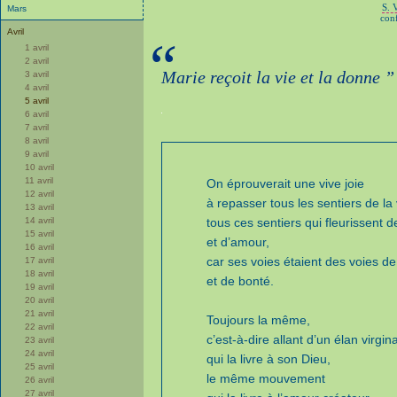
S. 
Mars
conf
Avril
“
1 avril
2 avril
Marie reçoit la vie et la donne ”
3 avril
4 avril
5 avril
6 avril
7 avril
8 avril
9 avril
10 avril
11 avril
On éprouverait une vive joie
12 avril
à repasser tous les sentiers de la 
13 avril
14 avril
tous ces sentiers qui fleurissent d
15 avril
et d’amour,
16 avril
car ses voies étaient des voies de
17 avril
18 avril
et de bonté.
19 avril
20 avril
21 avril
Toujours la même,
22 avril
c’est-à-dire allant d’un élan virgina
23 avril
24 avril
qui la livre à son Dieu,
25 avril
le même mouvement
26 avril
27 avril