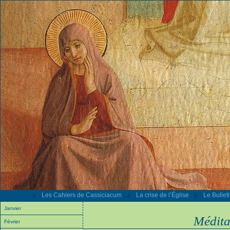
Les Cahiers de Cassiciacum
La crise de l’Église
Le Bullet
|
|
|
Janvier
Médita
Février