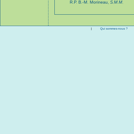
R.P. B.-M. Morineau,
S.M.M.
|
Qui sommes-nous ?