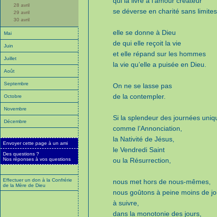
qui la livre à l’amour créateur
28 avril
se déverse en charité sans limites
29 avril
30 avril
elle se donne à Dieu
Mai
de qui elle reçoit la vie
Juin
et elle répand sur les hommes
Juillet
la vie qu’elle a puisée en Dieu.
Août
Septembre
On ne se lasse pas
de la contempler.
Octobre
Novembre
Si la splendeur des journées uniq
Décembre
comme l’Annonciation,
la Nativité de Jésus,
Envoyer cette page à un ami
le Vendredi Saint
Des questions ?
Nos réponses à vos questions
ou la Résurrection,
Effectuer un don à la Confrérie
nous met hors de nous-mêmes,
de la Mère de Dieu
nous goûtons à peine moins de jo
à suivre,
dans la monotonie des jours,