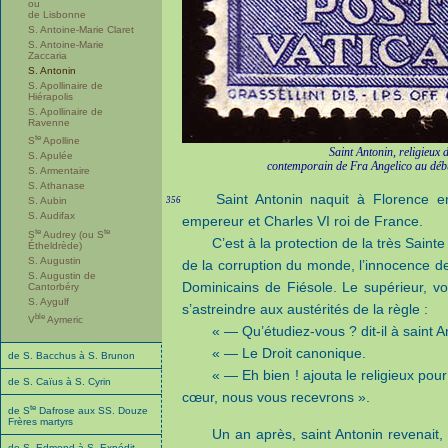
ou
de Lisbonne
S. Antoine-Marie Claret
S. Antoine-Marie
Zaccaria
S. Antonin
S. Apollinaire de
Hiérapolis
S. Apollinaire de
Ravenne
te
S
Apolline
Saint Antonin, religieux 
S. Apulée
contemporain de Fra Angelico au débu
S. Armentaire
S. Athanase
Saint Antonin naquit à Florence 
356
S. Aubin
S. Audifax
empereur et Charles VI roi de France.
te
te
S
Audrey (ou S
C’est à la protection de la très Sainte
Étheldrède)
S. Augustin
de la corruption du monde, l’innocence de 
S. Augustin de
Dominicains de Fiésole. Le supérieur, voya
Cantorbéry
S. Aygulf
s’astreindre aux austérités de la règle :
ble
V
Aymeric
« — Qu’étudiez-vous ? dit-il à saint A
« — Le Droit canonique.
de S. Bacchus à S. Brunon
« — Eh bien ! ajouta le religieux pou
de S. Caïus à S. Cyrin
cœur, nous vous recevrons ».
te
de S
Dafrose aux SS. Douze
Frères martyrs
Un an après, saint Antonin revenait,
de S. Edmond à S. Expédit