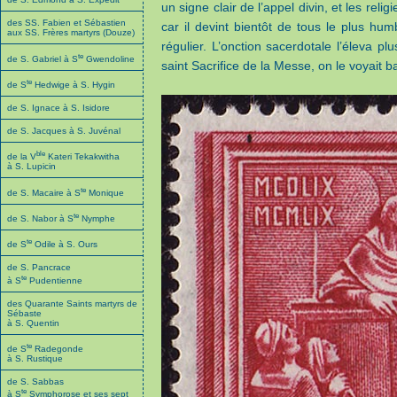
un signe clair de l’appel divin, et les reli
des SS. Fabien et Sébastien
car il devint bientôt de tous le plus humb
aux SS. Frères martyrs (Douze)
régulier. L’onction sacerdotale l’éleva plus
te
de S. Gabriel à S
Gwendoline
saint Sacrifice de la Messe, on le voyait 
te
de S
Hedwige à S. Hygin
de S. Ignace à S. Isidore
de S. Jacques à S. Juvénal
ble
de la V
Kateri Tekakwitha
à S. Lupicin
te
de S. Macaire à S
Monique
te
de S. Nabor à S
Nymphe
te
de S
Odile à S. Ours
de S. Pancrace
te
à S
Pudentienne
des Quarante Saints martyrs de
Sébaste
à S. Quentin
te
de S
Radegonde
à S. Rustique
de S. Sabbas
te
à S
Symphorose et ses sept