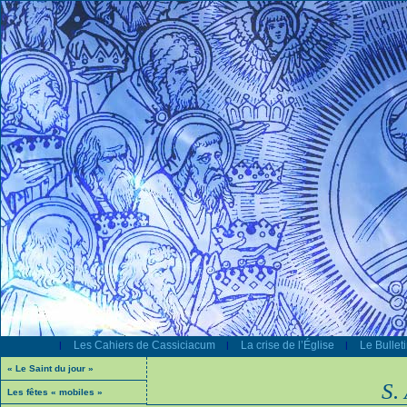
Les Cahiers de Cassiciacum
La crise de l’Église
Le Bullet
|
|
|
« Le Saint du jour »
S.
Les fêtes « mobiles »