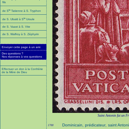
fils
te
de S
Tatienne à S. Tryphon
te
de S. Ubald à S
Ursule
de S. Vaast à S. Vite
de S. Walfroy à S. Zéphyrin
Envoyer cette page à un ami
Des questions ?
Nos réponses à vos questions
Effectuer un don à la Confrérie
de la Mère de Dieu
Saint Antonin fut un F
Dominicain, prédicateur, saint Antoni
1700