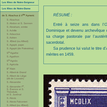
Les fêtes de Notre-Seigneur
Les fêtes de Notre-Dame
RÉSUMÉ :
ble
de S. Abachus à V
Aymeric
S. Abachus
S. Abdon et S. Sennen
Entré à seize ans dans l’
O
S. Abraham, ermite
Dominique et devenu archevêque de
S. Achille
S. Adauctus
sa charge pastorale par l’austér
S. Adrien
S. Ælred (ou Alfred)
sacerdotal.
S. Agapit, pape
Sa prudence lui valut le titre d’
S. Agapit (de Palestrina)
te
S
Agathe
mérites en 1459.
S. Agathon
te
S
Agnès
S. Agricola
x
B
Alain
S. Albert-
le Grand
S. Albert de Liège
(dit de Louvain)
S. Alexandre
er
S. Alexandre I
,
S. Évence et S.
Théodule,
et S. Juvénal
S. Alexis
S. Alexis Falconieri
S. Alfred (ou Ælred)