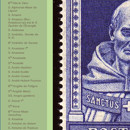
se
B
Alix le Clerc
S. Alphonse-Marie de
Liguori
S. Amand
S. Amateur (Roc-
Amadour) qui est le S.
Zachée de l’Évangile
S. Ambroise
S. Amédée,
Servite de
N.-D.
x
B
Amédée de Savoie
er
S. Anastase I
S. Anastase
te
S
Anastasie
te
S
Anatolie
S. André (Apôtre)
S. André Avellin
S. André Corsini
S. André-Hubert Fournet
se
B
Angèle de Foligno
te
S
Angèle Merici
SS. Anges gardiens
er
S. Anicet I
te
S
Anne
se
B
Anne-Marie
Javouhey
S. Anselme
S. Antoine du désert
S. Antoine de Padoue