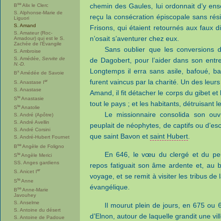
se
chemin des Gaules, lui ordonnait d’y ense
B
Alix le Clerc
S. Alphonse-Marie de
reçu la consécration épiscopale sans rés
Liguori
S. Amand
Frisons, qui étaient retournés aux faux 
S. Amateur (Roc-
n’osait s’aventurer chez eux.
Amadour) qui est le S.
Zachée de l’Évangile
Sans oublier que les conversions doi
S. Ambroise
S. Amédée,
Servite de
de Dagobert, pour l’aider dans son entrepr
N.-D.
Longtemps il erra sans asile, bafoué, bat
x
B
Amédée de Savoie
er
furent vaincus par la charité. Un des leur
S. Anastase I
S. Anastase
Amand, il fit détacher le corps du gibet et
te
S
Anastasie
tout le pays ; et les habitants, détruisan
te
S
Anatolie
Le missionnaire consolida son ouv
S. André (Apôtre)
S. André Avellin
peuplait de néophytes, de captifs ou d’esc
S. André Corsini
que saint Bavon et
saint Hubert
.
S. André-Hubert Fournet
se
B
Angèle de Foligno
En 646, le vœu du clergé et du peu
te
S
Angèle Merici
SS. Anges gardiens
repos fatiguait son âme ardente et, au b
er
S. Anicet I
voyage, et se remit à visiter les tribus d
te
S
Anne
évangélique.
se
B
Anne-Marie
Javouhey
S. Anselme
Il mourut plein de jours, en 675 ou 6
S. Antoine du désert
d’Elnon, autour de laquelle grandit une vil
S. Antoine de Padoue