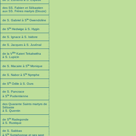
des SS. Fabien et Sébastien
aux SS. Frères martyrs (Douze)
te
de S. Gabriel à S
Gwendoline
te
de S
Hedwige à S. Hygin
de S. Ignace à S. Isidore
de S. Jacques à S. Juvénal
ble
de la V
Kateri Tekakwitha
à S. Lupicin
te
de S. Macaire à S
Monique
te
de S. Nabor à S
Nymphe
te
de S
Odile à S. Ours
de S. Pancrace
te
à S
Pudentienne
des Quarante Saints martyrs de
Sébaste
à S. Quentin
te
de S
Radegonde
à S. Rustique
de S. Sabbas
te
à S
Symphorose et ses sept