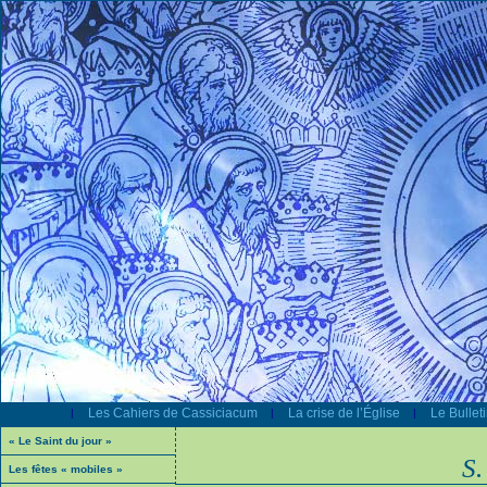
Les Cahiers de Cassiciacum
La crise de l’Église
Le Bullet
|
|
|
« Le Saint du jour »
S
Les fêtes « mobiles »