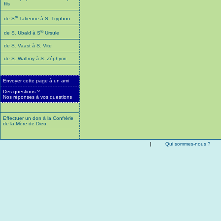
fils
te
de S
Tatienne à S. Tryphon
te
de S. Ubald à S
Ursule
de S. Vaast à S. Vite
de S. Walfroy à S. Zéphyrin
Envoyer cette page à un ami
Des questions ?
Nos réponses à vos questions
Effectuer un don à la Confrérie
de la Mère de Dieu
|
Qui sommes-nous ?