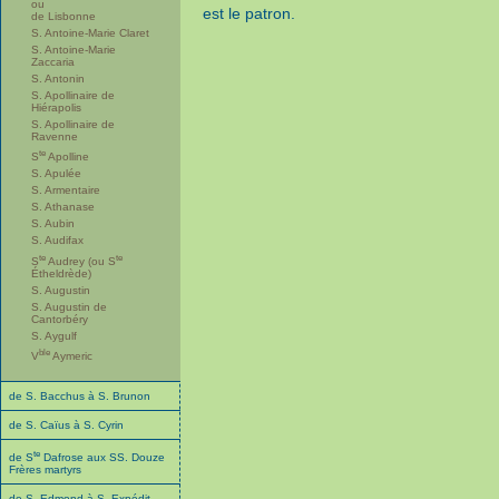
ou
est le patron.
de Lisbonne
S. Antoine-Marie Claret
S. Antoine-Marie
Zaccaria
S. Antonin
S. Apollinaire de
Hiérapolis
S. Apollinaire de
Ravenne
te
S
Apolline
S. Apulée
S. Armentaire
S. Athanase
S. Aubin
S. Audifax
te
te
S
Audrey (ou S
Étheldrède)
S. Augustin
S. Augustin de
Cantorbéry
S. Aygulf
ble
V
Aymeric
de S. Bacchus à S. Brunon
de S. Caïus à S. Cyrin
te
de S
Dafrose aux SS. Douze
Frères martyrs
de S. Edmond à S. Expédit