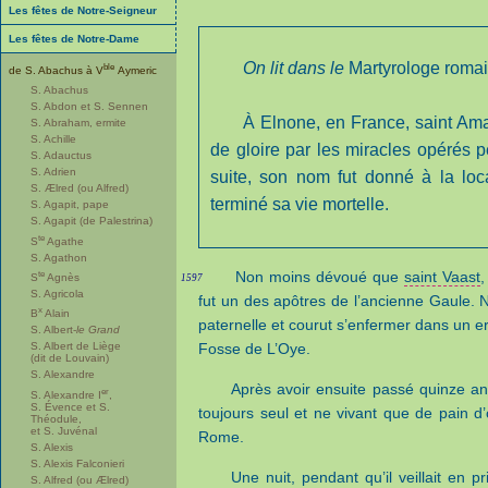
Les fêtes de Notre-Seigneur
Les fêtes de Notre-Dame
On lit dans le
Martyrologe roma
ble
de S. Abachus à V
Aymeric
S. Abachus
S. Abdon et S. Sennen
À Elnone, en France, saint Ama
S. Abraham, ermite
S. Achille
de gloire par les miracles opérés 
S. Adauctus
S. Adrien
suite, son nom fut donné à la loca
S. Ælred (ou Alfred)
terminé sa vie mortelle.
S. Agapit, pape
S. Agapit (de Palestrina)
te
S
Agathe
S. Agathon
te
Non moins dévoué que
saint Vaast
,
S
Agnès
1597
S. Agricola
fut un des apôtres de l’ancienne Gaule. N
x
B
Alain
paternelle et courut s’enfermer dans un er
S. Albert-
le Grand
Fosse de L’Oye.
S. Albert de Liège
(dit de Louvain)
S. Alexandre
Après avoir ensuite passé quinze an
er
S. Alexandre I
,
S. Évence et S.
toujours seul et ne vivant que de pain d’or
Théodule,
et S. Juvénal
Rome.
S. Alexis
S. Alexis Falconieri
Une nuit, pendant qu’il veillait en pr
S. Alfred (ou Ælred)