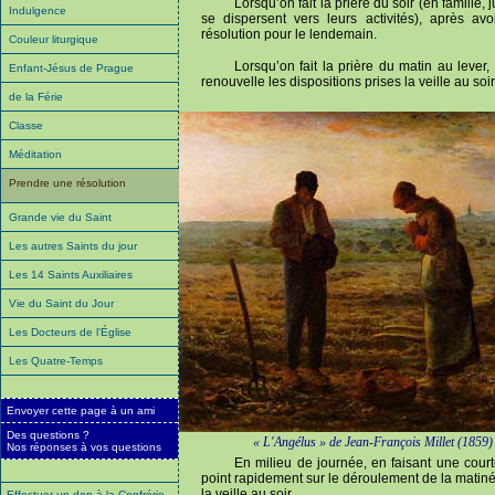
Lorsqu’on fait la prière du soir (en famille,
Indulgence
se dispersent vers leurs activités), après a
résolution pour le lendemain.
Couleur liturgique
Lorsqu’on fait la prière du matin au lever
Enfant-Jésus de Prague
renouvelle les dispositions prises la veille au soir
de la Férie
Classe
Méditation
Prendre une résolution
Grande vie du Saint
Les autres Saints du jour
Les 14 Saints Auxiliaires
Vie du Saint du Jour
Les Docteurs de l'Église
Les Quatre-Temps
Envoyer cette page à un ami
Des questions ?
« L'Angélus » de Jean-François Millet (1859)
Nos réponses à vos questions
En milieu de journée, en faisant une court
point rapidement sur le déroulement de la matiné
la veille au soir.
Effectuer un don à la Confrérie