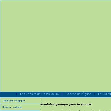
Les Cahiers de Cassiciacum
La crise de l’Église
Le Bullet
|
|
|
Calendrier liturgique
Résolution pratique pour la journée
Oraison - collecte