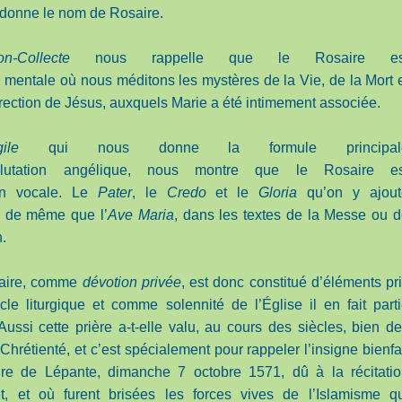
 donne le nom de Rosaire.
on-Collecte
nous rappelle que le Rosaire es
 mentale où nous méditons les mystères de la Vie, de la Mort 
rection de Jésus, auxquels Marie a été intimement associée.
ile
qui nous donne la formule principal
utation angélique, nous montre que le Rosaire es
on vocale. Le
Pater
, le
Credo
et le
Gloria
qu’on y ajout
, de même que l’
Ave Maria
, dans les textes de la Messe ou 
n.
aire, comme
dévotion privée
, est donc constitué d’éléments pr
le liturgique et comme solennité de l’Église il en fait part
 Aussi cette prière a-t-elle valu, au cours des siècles, bien d
Chrétienté, et c’est spécialement pour rappeler l’insigne bienfa
oire de Lépante, dimanche 7 octobre 1571, dû à la récitati
t, et où furent brisées les forces vives de l’Islamisme q