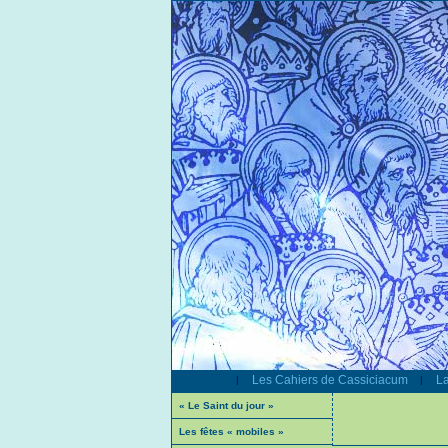
Les Cahiers de Cassiciacum
La
|
|
« Le Saint du jour »
Les fêtes « mobiles »