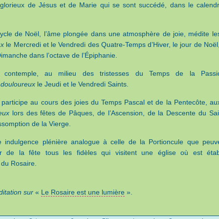
glorieux de Jésus et de Marie qui se sont succédé, dans le calendr
ycle de Noël, l’âme plongée dans une atmosphère de joie, médite le
ux
le Mercredi et le Vendredi des Quatre-Temps d’Hiver, le jour de Noël,
 Dimanche dans l’octave de l’Épiphanie.
e contemple, au milieu des tristesses du Temps de la Passi
 douloureux
le Jeudi et le Vendredi Saints.
e participe au cours des joies du Temps Pascal et de la Pentecôte, au
eux
lors des fêtes de Pâques, de l’Ascension, de la Descente du Sai
Assomption de la Vierge.
e indulgence plénière analogue à celle de la Portioncule que peuv
r de la fête tous les fidèles qui visitent une église où est étab
e du Rosaire.
ditation sur
«
Le Rosaire est une lumière
».