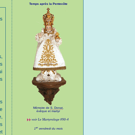
Temps après la Pentecôte
is
s,
es
i
es
s
Mémoire de
S. Donat
,
me
évêque et martyr
e,
voir
Le Martyrologe
#90-4
es
er
1
vendredi du mois
et