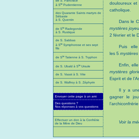
de S. Pancrace
douloureux et 
te
à S
Pudentienne
catholique.
des Quarante Saints martyrs de
Sébaste
à S. Quentin
Dans le C
mystères joye
te
de S
Radegonde
à S. Rustique
2 février et le
de S. Sabbas
te
à S
Symphorose et ses sept
Puis ell
fils
les 5
mystères
te
de S
Tatienne à S. Tryphon
Enfin, ell
te
de S. Ubald à S
Ursule
mystères glori
de S. Vaast à S. Vite
Esprit et de l’
de S. Walfroy à S. Zéphyrin
Il y a un
gagner le jou
Envoyer cette page à un ami
l’archiconfréri
Des questions ?
Nos réponses à vos questions
Effectuer un don à la Confrérie
Voir la mé
de la Mère de Dieu