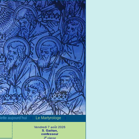
ette aujourd’hui
Le Martyrologe
|
|
Vendredi 7 août 2026
S. Gaétan,
confesseur
e
3
classe