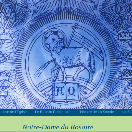
 crise de l’Église
Le Bulletin Dominical
L’histoire de La Salette
La Sal
|
|
|
Notre-Dame du Rosaire