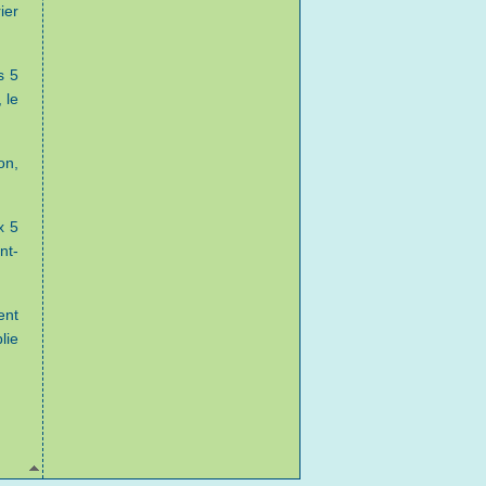
ier
s 5
 le
on,
x 5
nt-
ent
lie