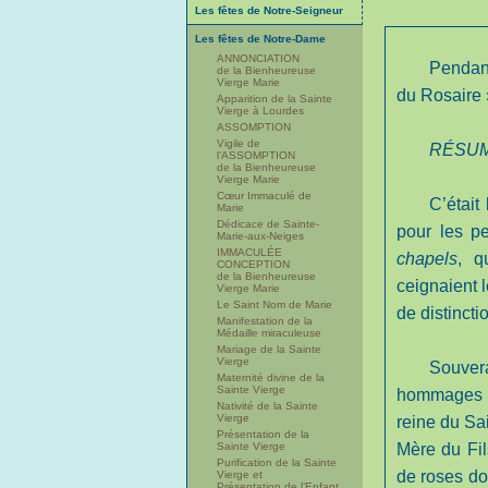
Les fêtes de Notre-Seigneur
Les fêtes de Notre-Dame
ANNONCIATION
Pendant
de la Bienheureuse
Vierge Marie
du Rosaire 
Apparition de la Sainte
Vierge à Lourdes
ASSOMPTION
Vigile de
RÉSUM
l’ASSOMPTION
de la Bienheureuse
Vierge Marie
Cœur Immaculé de
C’étai
Marie
Dédicace de Sainte-
pour les p
Marie-aux-Neiges
IMMACULÉE
chapels
, q
CONCEPTION
de la Bienheureuse
ceignaient 
Vierge Marie
Le Saint Nom de Marie
de distincti
Manifestation de la
Médaille miraculeuse
Mariage de la Sainte
Vierge
Souver
Maternité divine de la
Sainte Vierge
hommages ; 
Nativité de la Sainte
Vierge
reine du Sai
Présentation de la
Sainte Vierge
Mère du Fil
Purification de la Sainte
de roses do
Vierge et
Présentation de l’Enfant