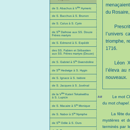
menaçaient
ble
de S. Abachus à V
Aymeric
du Rosaire,
de S. Bacchus à S. Brunon
de S. Caïus à S. Cyrin
Prescri
te
de S
Dafrose aux SS. Douze
l’univers 
Frères martyrs
triomphe, 
de S. Edmond à S. Expédit
1716.
des SS. Fabien et Sébastien
aux SS. Frères martyrs (Douze)
te
de S. Gabriel à S
Gwendoline
Léon X
l’éleva au
te
de S
Hedwige à S. Hygin
nouveaux.
de S. Ignace à S. Isidore
de S. Jacques à S. Juvénal
ble
de la V
Kateri Tekakwitha
Le mot
C
848
à S. Lupicin
du mot
chapel
.
te
de S. Macaire à S
Monique
La fête du
te
de S. Nabor à S
Nymphe
mystères et du
te
de S
Odile à S. Ours
terminés par 