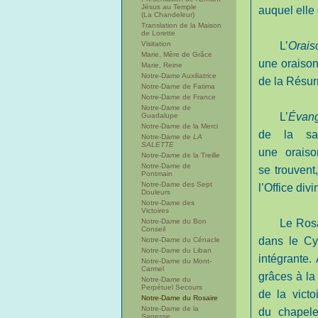
Jésus au Temple
auquel elle
(La Chandeleur)
Translation de la Maison
de Lorette
Visitation
L’
Orais
Marie, Mère de Grâce
une oraison
Marie, Reine
Notre-Dame Auxiliatrice
de la Résur
Notre-Dame de Fatima
Notre-Dame de France
Notre-Dame de
L’
Évang
Guadalupe
Notre-Dame de la Merci
de la sal
Notre-Dame de
LA
SALETTE
une orais
Notre-Dame de la Treille
Notre-Dame de
se trouvent
Pontmain
Notre-Dame des Sept
l’Office divi
Douleurs
Notre-Dame des
Victoires
Notre-Dame du Bon
Le Ros
Conseil
dans le Cyc
Notre-Dame du Cénacle
Notre-Dame du Liban
intégrante.
Notre-Dame du Mont-
Carmel
grâces à la 
Notre-Dame du
Perpétuel Secours
de la vict
Notre-Dame du Rosaire
Notre-Dame de la
du chapele
Sagesse