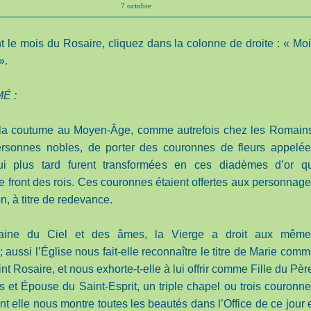
7 octobre
 le mois du Rosaire, cliquez dans la colonne de droite : « Mo
».
É :
t la coutume au Moyen-Âge, comme autrefois chez les Romain
ersonnes nobles, de porter des couronnes de fleurs appelé
ui plus tard furent transformées en ces diadèmes d’or qu
le front des rois. Ces couronnes étaient offertes aux personnag
on, à titre de redevance.
aine du Ciel et des âmes, la Vierge a droit aux même
aussi l’Église nous fait-elle reconnaître le titre de Marie com
nt Rosaire, et nous exhorte-t-elle à lui offrir comme Fille du Pèr
s et Épouse du Saint-Esprit, un triple chapel ou trois couronn
nt elle nous montre toutes les beautés dans l’Office de ce jour 