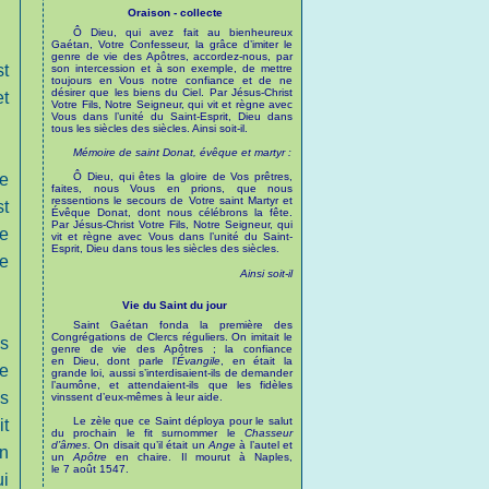
Oraison - collecte
Ô Dieu, qui avez fait au bienheureux
Gaétan, Votre Confesseur, la grâce d’imiter le
genre de vie des Apôtres, accordez-nous, par
t
son intercession et à son exemple, de mettre
toujours en Vous notre confiance et de ne
désirer que les biens du Ciel. Par Jésus-Christ
et
Votre Fils, Notre Seigneur, qui vit et règne avec
Vous dans l’unité du Saint-Esprit, Dieu dans
tous les siècles des siècles. Ainsi soit-il.
Mémoire de saint Donat, évêque et martyr :
e
Ô Dieu, qui êtes la gloire de Vos prêtres,
faites, nous Vous en prions, que nous
ressentions le secours de Votre saint Martyr et
t
Évêque Donat, dont nous célébrons la fête.
Par Jésus-Christ Votre Fils, Notre Seigneur, qui
e
vit et règne avec Vous dans l’unité du Saint-
Esprit, Dieu dans tous les siècles des siècles.
de
Ainsi soit-il
Vie du Saint du jour
Saint Gaétan fonda la première des
Congrégations de Clercs réguliers. On imitait le
is
genre de vie des Apôtres ; la confiance
en Dieu, dont parle l’
Évangile
, en était la
ie
grande loi, aussi s’interdisaient-ils de demander
l’aumône, et attendaient-ils que les fidèles
es
vinssent d’eux-mêmes à leur aide.
Le zèle que ce Saint déploya pour le salut
it
du prochain le fit surnommer le
Chasseur
d’âmes
. On disait qu’il était un
Ange
à l’autel et
on
un
Apôtre
en chaire. Il mourut à Naples,
le 7 août 1547.
ui