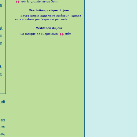
voir la grande vie du Saint
me
Résolution pratique du jour
.
Soyez simple dans votre extérieur ; laissez-
vous conduire par l’esprit de pauvreté.
 à
Méditation du jour
suite
La marque de l’Esprit divin
au
en
e,
ce
tif
des
mes
ux,