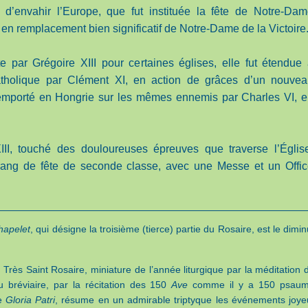
 d’envahir l’Europe, que fut instituée la fête de Notre-Da
 en remplacement bien significatif de Notre-Dame de la Victoire
te par Grégoire XIII pour certaines églises, elle fut étendue
catholique par Clément XI, en action de grâces d’un nouve
remporté en Hongrie sur les mêmes ennemis par Charles VI, 
III, touché des douloureuses épreuves que traverse l’Églis
 rang de fête de seconde classe, avec une Messe et un Offi
hapelet
, qui désigne la troisième (tierce) partie du Rosaire, est le diminu
 Très Saint Rosaire, miniature de l’année liturgique par la méditation 
 bréviaire, par la récitation des 150
Ave
comme il y a 150 psau
le
Gloria Patri
, résume en un admirable triptyque les événements joye