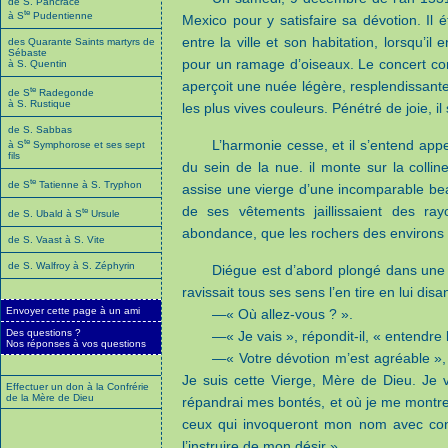
de S. Pancrace
te
à S
Pudentienne
Mexico pour y satisfaire sa dévotion. Il é
entre la ville et son habitation, lorsqu’il
des Quarante Saints martyrs de
Sébaste
pour un ramage d’oiseaux. Le concert conti
à S. Quentin
aperçoit une nuée légère, resplendissante 
te
de S
Radegonde
à S. Rustique
les plus vives couleurs. Pénétré de joie, i
de S. Sabbas
te
L’harmonie cesse, et il s’entend appe
à S
Symphorose et ses sept
fils
du sein de la nue. il monte sur la collin
te
de S
Tatienne à S. Tryphon
assise une vierge d’une incomparable beau
de ses vêtements jaillissaient des ra
te
de S. Ubald à S
Ursule
abondance, que les rochers des environs 
de S. Vaast à S. Vite
de S. Walfroy à S. Zéphyrin
Diégue est d’abord plongé dans une 
ravissait tous ses sens l’en tire en lui disan
Envoyer cette page à un ami
—« Où allez-vous ? ».
Des questions ?
—« Je vais », répondit-il, « entendre
Nos réponses à vos questions
—« Votre dévotion m’est agréable », 
Je suis cette Vierge, Mère de Dieu. Je 
Effectuer un don à la Confrérie
de la Mère de Dieu
répandrai mes bontés, et où je me montre
ceux qui invoqueront mon nom avec conf
l’instruire de mon désir ».