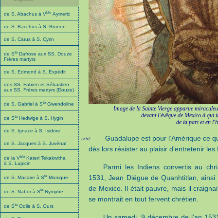
ble
de S. Abachus à V
Aymeric
de S. Bacchus à S. Brunon
de S. Caïus à S. Cyrin
te
de S
Dafrose aux SS. Douze
Frères martyrs
de S. Edmond à S. Expédit
des SS. Fabien et Sébastien
aux SS. Frères martyrs (Douze)
te
de S. Gabriel à S
Gwendoline
Image de la Sainte Vierge apparue miracule
devant l'évêque de Mexico à qui i
te
de S
Hedwige à S. Hygin
de la part et en 
de S. Ignace à S. Isidore
Guadalupe est pour l’Amérique ce qu
1552
de S. Jacques à S. Juvénal
dès lors résister au plaisir d’entretenir le
ble
de la V
Kateri Tekakwitha
à S. Lupicin
Parmi les Indiens convertis au chr
te
1531, Jean Diégue de Quanhtitlan, ainsi
de S. Macaire à S
Monique
de Mexico. Il était pauvre, mais il craignai
te
de S. Nabor à S
Nymphe
se montrait en tout fervent chrétien.
te
de S
Odile à S. Ours
Un samedi, 9 décembre de l’an 1531, 