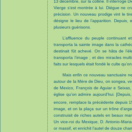
13 décembre, sur la colline. Il interroge Di
Vierge s’est montrée à lui. Diégue ne c
précision. Un nouveau prodige vint le tir
désigne le lieu de l’apparition. Depuis,
plusieurs guérisons.
L’affluence du peuple continuant 
transporta la sainte image dans la cathéd
destinait fût achevé. On se hâta de l’éle
transporta l’image ; et des miracles mult
faits sur lesquels était fondé le culte qu’
Mais enfin ce nouveau sanctuaire ne 
autour de la Mère de Dieu, on songea, ver
de Mexico, François de Aguiar e Seixas, 
église qu’on admire aujourd’hui. [Depuis,
encore, remplace la précédente depuis 1
image, et on la plaça sur un trône d’arge
construisit de riches autels en beaux mar
Un vice-roi du Mexique, D. Antonio-Maria
or massif, et enrichit l’autel de douze chan