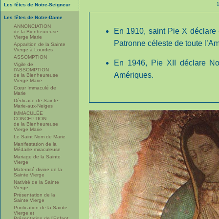
Les fêtes de Notre-Seigneur
Les fêtes de Notre-Dame
ANNONCIATION
En 1910, saint Pie X déclare
de la Bienheureuse
Vierge Marie
Patronne céleste de toute l’Am
Apparition de la Sainte
Vierge à Lourdes
ASSOMPTION
En 1946, Pie XII déclare N
Vigile de
l’ASSOMPTION
Amériques.
de la Bienheureuse
Vierge Marie
Cœur Immaculé de
Marie
Dédicace de Sainte-
Marie-aux-Neiges
IMMACULÉE
CONCEPTION
de la Bienheureuse
Vierge Marie
Le Saint Nom de Marie
Manifestation de la
Médaille miraculeuse
Mariage de la Sainte
Vierge
Maternité divine de la
Sainte Vierge
Nativité de la Sainte
Vierge
Présentation de la
Sainte Vierge
Purification de la Sainte
Vierge et
Présentation de l’Enfant