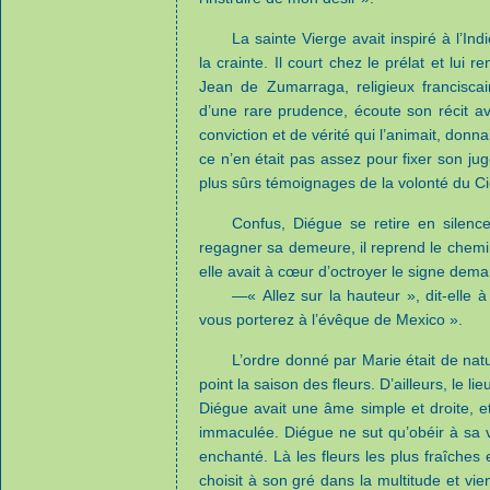
La sainte Vierge avait inspiré à l’I
la crainte. Il court chez le prélat et lui r
Jean de Zumarraga, religieux francisca
d’une rare prudence, écoute son récit av
conviction et de vérité qui l’animait, donn
ce n’en était pas assez pour fixer son ju
plus sûrs témoignages de la volonté du Ci
Confus, Diégue se retire en silence 
regagner sa demeure, il reprend le chemin
elle avait à cœur d’octroyer le signe dema
—« Allez sur la hauteur », dit-elle 
vous porterez à l’évêque de Mexico ».
L’ordre donné par Marie était de natu
point la saison des fleurs. D’ailleurs, le li
Diégue avait une âme simple et droite, et
immaculée. Diégue ne sut qu’obéir à sa voi
enchanté. Là les fleurs les plus fraîches 
choisit à son gré dans la multitude et vien