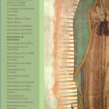
Jésus au Temple
(La Chandeleur)
Translation de la Maison
de Lorette
Visitation
Marie, Mère de Grâce
Marie, Reine
Notre-Dame Auxiliatrice
Notre-Dame de Fatima
Notre-Dame de France
Notre-Dame de
Guadalupe
Notre-Dame de la Merci
Notre-Dame de
LA
SALETTE
Notre-Dame de la Treille
Notre-Dame de
Pontmain
Notre-Dame des Sept
Douleurs
Notre-Dame des
Victoires
Notre-Dame du Bon
Conseil
Notre-Dame du Cénacle
Notre-Dame du Liban
Notre-Dame du Mont-
Carmel
Notre-Dame du
Perpétuel Secours
Notre-Dame du Rosaire
Notre-Dame de la
Sagesse