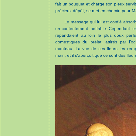
fait un bouquet et charge son pieux servit
précieux dépôt, se met en chemin pour M
Le message qui lui est confié abso
un contentement ineffable. Cependant les
répandaient au loin le plus doux parfu
domestiques du prélat, attirés par l’od
manteau. La vue de ces fleurs les rempl
main, et il s’aperçoit que ce sont des fleur