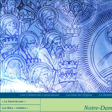
Les Cahiers de Cassiciacum
La crise de l’Église
Le Bullet
|
|
|
« Le Saint du jour »
Notre-Dam
Les fêtes « mobiles »