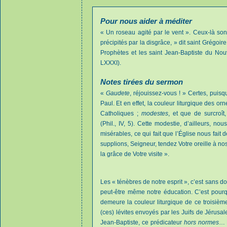
Pour nous aider à méditer
« Un roseau agité par le vent ». Ceux-là son
précipités par la disgrâce, » dit saint Grégoire
Prophètes et les saint Jean-Baptiste du Nou
LXXXI).
Notes tirées du sermon
«
Gaudete
, réjouissez-vous ! » Certes, puisq
Paul. Et en effet, la couleur liturgique des 
Catholiques ;
modestes
, et que de surcroît
(Phil., IV, 5). Cette modestie, d’ailleurs, 
misérables, ce qui fait que l’Église nous fai
supplions, Seigneur, tendez Votre oreille à nos
la grâce de Votre visite ».
Les « ténèbres de notre esprit », c’est sans do
peut-être même notre éducation. C’est pourq
demeure la couleur liturgique de ce troisième
(ces) lévites envoyés par les Juifs de Jérusal
Jean-Baptiste, ce prédicateur
hors normes
… 