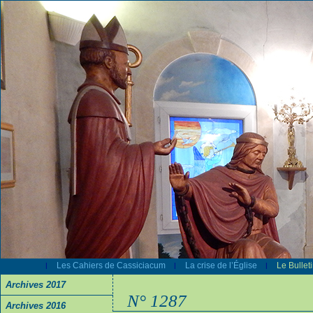
Les Cahiers de Cassiciacum
La crise de l’Église
Le Bullet
|
|
|
Archives 2017
N° 1287
Archives 2016