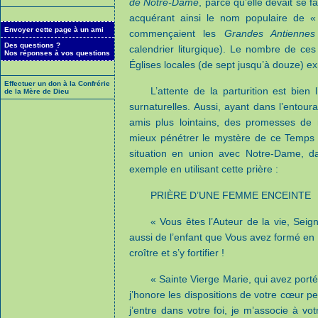
de Notre-Dame
, parce qu’elle devait se 
acquérant ainsi le nom populaire de 
Envoyer cette page à un ami
commençaient les
Grandes Antienne
Des questions ?
calendrier liturgique). Le nombre de ces
Nos réponses à vos questions
Églises locales (de sept jusqu’à douze) ex
Effectuer un don à la Confrérie
L’attente de la parturition est bien 
de la Mère de Dieu
surnaturelles. Aussi, ayant dans l’entour
amis plus lointains, des promesses de 
mieux pénétrer le mystère de ce Temps d
situation en union avec Notre-Dame, dan
exemple en utilisant cette prière :
PRIÈRE D’UNE FEMME ENCEINTE
« Vous êtes l’Auteur de la vie, Seig
aussi de l’enfant que Vous avez formé en mo
croître et s’y fortifier !
« Sainte Vierge Marie, qui avez por
j’honore les dispositions de votre cœur p
j’entre dans votre foi, je m’associe à v