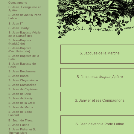
Compagnons
S. Jean, Évangéliste et
Apôtre
S. Jean devant la Porte
Latine
er
S. Jean I
S. Jean, martyr
S. Jean-Baptiste (Vigile
de la Nativité de)
S. Jean-Baptiste
(Nativité de)
S. Jean-Baptiste
(Décollation de)
S. Jacques de la Marche
S. Jean-Baptiste de la
Salle
S. Jean-Baptiste de
Rossi
S. Jean Berchmans
S. Jean Bosco
S. Jacques
le Majeur
, Apôtre
S. Jean Chrysostome
S. Jean Damascène
S. Jean de Capistran
S. Jean de Dieu
S. Jean de Kenty
S. Janvier et ses Compagnons
S. Jean de la Croix
S. Jean de Matha
S. Jean de Saint-
Facond
x
B
Jean de Triora
S. Jean devant la Porte Latine
S. Jean Eudes
S. Jean Fisher et S.
Thomas More