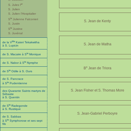
er
S. Jules I
S. Julien
S. Julien l’Hospitalier
te
S
Julienne Falconieri
S. Jean de Kenty
S. Justin
te
S
Justine
S. Juvénal
ble
de la V
Kateri Tekakwitha
S. Jean de Matha
à S. Lupicin
te
de S. Macaire à S
Monique
te
de S. Nabor à S
Nymphe
x
B
Jean de Triora
te
de S
Odile à S. Ours
de S. Pancrace
te
à S
Pudentienne
S. Jean Fisher et S. Thomas More
des Quarante Saints martyrs de
Sébaste
à S. Quentin
te
de S
Radegonde
à S. Rustique
S. Jean-Gabriel Perboyre
de S. Sabbas
te
à S
Symphorose et ses sept
fils