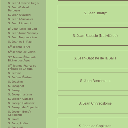
S. Jean-François Régis
S. Jean-Gabriel
Perboyre
S. Jean, martyr
S. Jean Gualbert
S. Jean l’Aumônier
S. Jean Léonardi
x
B
Jean-Marie du Lau
S. Jean-Marie Vianney
S. Jean-Baptiste (Nativité de)
S. Jean Népomucène
S. Jean et S. Paul
te
S
Jeanne d’Arc
te
S
Jeanne de Valois
te
S
Jeanne-Élisabeth
S. Jean-Baptiste de la Salle
Bichier des Âges
te
S
Jeanne-Françoise
Frémiot de Chantal
S. Jérôme
S. Jérôme Émilien
S. Jean Berchmans
S. Joachim
S. Josaphat
S. Joseph
S. Joseph, artisan
S. Joseph Cafasso
S. Joseph Calasanz
S. Jean Chrysostome
S. Joseph de Cupertino
S. Joseph-Benoît
Cottolengo
S. Jovite
S. Jude, Apôtre
S. Jean de Capistran
S. Judicaël