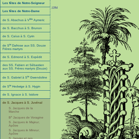
Les fêtes de Notre-Seigneur
1394
Les fêtes de Notre-Dame
ble
de S. Abachus à V
Aymeric
de S. Bacchus à S. Brunon
de S. Caïus à S. Cyrin
te
de S
Dafrose aux SS. Douze
Frères martyrs
de S. Edmond à S. Expédit
des SS. Fabien et Sébastien
aux SS. Frères martyrs (Douze)
te
de S. Gabriel à S
Gwendoline
te
de S
Hedwige à S. Hygin
de S. Ignace à S. Isidore
de S. Jacques à S. Juvénal
S. Jacques de la
Marche
x
B
Jacques de Voragine
S. Jacques
le Majeur
,
Apôtre
S. Jacques
le Mineur
,
Apôtre
S. Janvier et ses