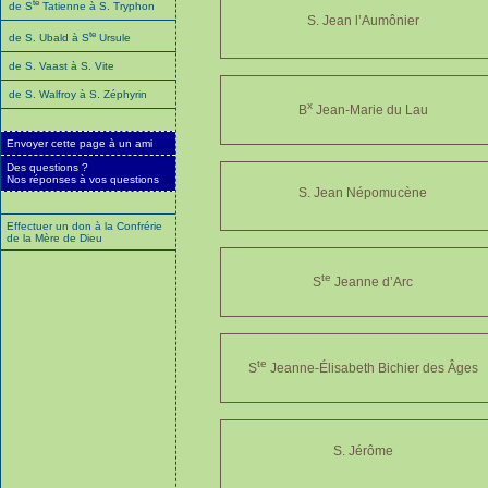
te
de S
Tatienne à S. Tryphon
S. Jean l’Aumônier
te
de S. Ubald à S
Ursule
de S. Vaast à S. Vite
de S. Walfroy à S. Zéphyrin
x
B
Jean-Marie du Lau
Envoyer cette page à un ami
Des questions ?
Nos réponses à vos questions
S. Jean Népomucène
Effectuer un don à la Confrérie
de la Mère de Dieu
te
S
Jeanne d’Arc
te
S
Jeanne-Élisabeth Bichier des Âges
S. Jérôme