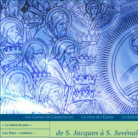
Les Cahiers de Cassiciacum
La crise de l’Église
Le Bullet
|
|
|
« Le Saint du jour »
de S. Jacques à S. Juvénal
Les fêtes « mobiles »