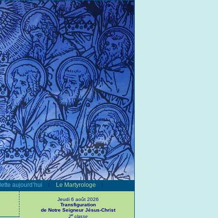
ette aujourd’hui
Le Martyrologe
|
|
Jeudi 6 août 2026
Transfiguration
de Notre Seigneur Jésus-Christ
e
2
classe