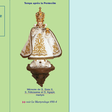
Temps après la Pentecôte
ce
Mémoire de
S. Sixte II,
S. Félicissime et S. Agapit
,
martyrs
voir
Le Martyrologe
#90-4