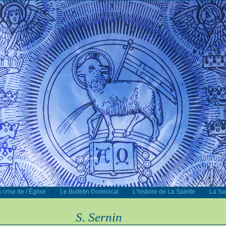
 crise de l’Église
Le Bulletin Dominical
L’histoire de La Salette
La Sal
|
|
|
S. Sernin