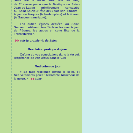
Saint Pie X éleva cette fête au rang
e
de 2
classe parce que la Basilique de Saint-
Jean-de-Latran primitivement consacrée
au Saint-Sauveur fête deux fois son Titulaire :
le jour de Pâques (le Rédempteur) et le 6 août
(le Sauveur transfiguré).
Les autres églises dédiées au Saint-
Sauveur célèbrent leur Titulaire les uns le jour
de Pâques, les autres en cette fête de la
Transfiguration.
voir la grande vie du Saint
Résolution pratique du jour
Qu’une de vos consolations dans la vie soit
l’espérance de voir Jésus dans le Ciel.
Méditation du jour
« Sa face resplendit comme le soleil, et
Ses vêtements prirent l’éclatante blancheur de
suite
la neige. »