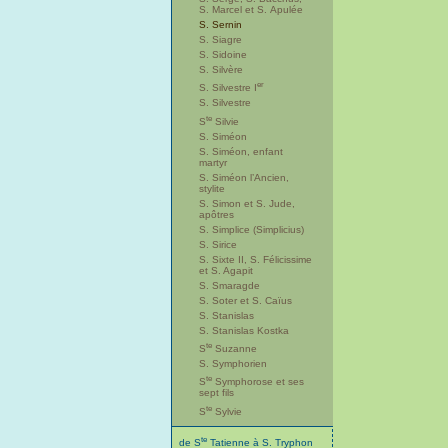
S. Marcel et S. Apulée
S. Sernin
S. Siagre
S. Sidoine
S. Silvère
er
S. Silvestre I
S. Silvestre
te
S
Silvie
S. Siméon
S. Siméon, enfant
martyr
S. Siméon l’Ancien,
stylite
S. Simon et S. Jude,
apôtres
S. Simplice (Simplicius)
S. Sirice
S. Sixte II, S. Félicissime
et S. Agapit
S. Smaragde
S. Soter et S. Caïus
S. Stanislas
S. Stanislas Kostka
te
S
Suzanne
S. Symphorien
te
S
Symphorose et ses
sept fils
te
S
Sylvie
te
de S
Tatienne à S. Tryphon