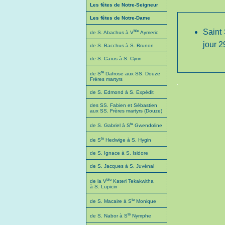
Les fêtes de Notre-Seigneur
Les fêtes de Notre-Dame
Saint 
ble
de S. Abachus à V
Aymeric
jour 
de S. Bacchus à S. Brunon
de S. Caïus à S. Cyrin
te
de S
Dafrose aux SS. Douze
Frères martyrs
de S. Edmond à S. Expédit
des SS. Fabien et Sébastien
aux SS. Frères martyrs (Douze)
te
de S. Gabriel à S
Gwendoline
te
de S
Hedwige à S. Hygin
de S. Ignace à S. Isidore
de S. Jacques à S. Juvénal
ble
de la V
Kateri Tekakwitha
à S. Lupicin
te
de S. Macaire à S
Monique
te
de S. Nabor à S
Nymphe