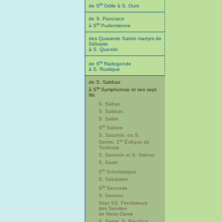
te
de S
Odile à S. Ours
de S. Pancrace
te
à S
Pudentienne
des Quarante Saints martyrs de
Sébaste
à S. Quentin
te
de S
Radegonde
à S. Rustique
de S. Sabbas
te
à S
Symphorose et ses sept
fils
S. Sabas
S. Sabbas
S. Sabin
te
S
Sabine
S. Saturnin, ou S.
er
Sernin, 1
Évêque de
Toulouse
S. Saturnin et S. Sisinus
S. Savin
te
S
Scholastique
S. Sébastien
te
S
Seconde
S. Sennen
Sept SS. Fondateurs
des Servites
de Notre-Dame
S. Serge, S. Bacchus,