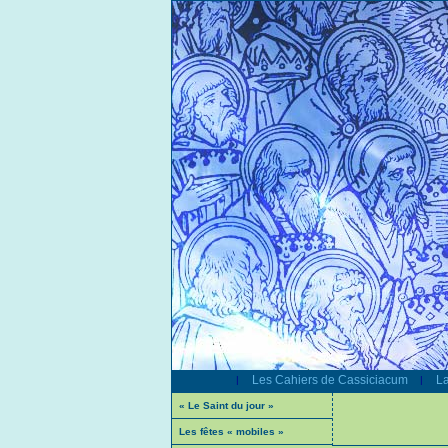
Les Cahiers de Cassiciacum
La
|
|
« Le Saint du jour »
Les fêtes « mobiles »