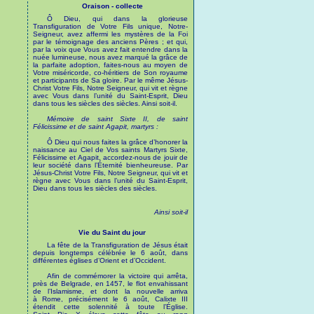
Oraison - collecte
Ô Dieu, qui dans la glorieuse
Transfiguration de Votre Fils unique, Notre-
Seigneur, avez affermi les mystères de la Foi
par le témoignage des anciens Pères ; et qui,
par la voix que Vous avez fait entendre dans la
nuée lumineuse, nous avez marqué la grâce de
la parfaite adoption, faites-nous au moyen de
Votre miséricorde, co-héritiers de Son royaume
et participants de Sa gloire. Par le même Jésus-
Christ Votre Fils, Notre Seigneur, qui vit et règne
avec Vous dans l’unité du Saint-Esprit, Dieu
dans tous les siècles des siècles. Ainsi soit-il.
Mémoire de saint Sixte II, de saint
Félicissime et de saint Agapit, martyrs :
Ô Dieu qui nous faites la grâce d’honorer la
naissance au Ciel de Vos saints Martyrs Sixte,
Félicissime et Agapit, accordez-nous de jouir de
leur société dans l’Éternité bienheureuse. Par
Jésus-Christ Votre Fils, Notre Seigneur, qui vit et
règne avec Vous dans l’unité du Saint-Esprit,
Dieu dans tous les siècles des siècles.
Ainsi soit-il
Vie du Saint du jour
La fête de la Transfiguration de Jésus était
depuis longtemps célébrée le 6 août, dans
différentes églises d’Orient et d’Occident.
Afin de commémorer la victoire qui arrêta,
près de Belgrade, en 1457, le flot envahissant
de l’Islamisme, et dont la nouvelle arriva
à Rome, précisément le 6 août, Calixte III
étendit cette solennité à toute l’Église.