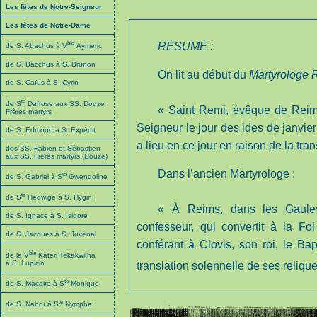
Les fêtes de Notre-Seigneur
Les fêtes de Notre-Dame
ble
RÉSUMÉ :
de S. Abachus à V
Aymeric
de S. Bacchus à S. Brunon
On lit au début du
Martyrologe 
de S. Caïus à S. Cyrin
te
de S
Dafrose aux SS. Douze
« Saint Remi, évêque de Reims
Frères martyrs
Seigneur le jour des ides de janvier 
de S. Edmond à S. Expédit
a lieu en ce jour en raison de la tra
des SS. Fabien et Sébastien
aux SS. Frères martyrs (Douze)
Dans l’ancien Martyrologe :
te
de S. Gabriel à S
Gwendoline
te
de S
Hedwige à S. Hygin
« À Reims, dans les Gaules
de S. Ignace à S. Isidore
confesseur, qui convertit à la Fo
de S. Jacques à S. Juvénal
conférant à Clovis, son roi, le Ba
ble
de la V
Kateri Tekakwitha
à S. Lupicin
translation solennelle de ses reliques
te
de S. Macaire à S
Monique
te
de S. Nabor à S
Nymphe