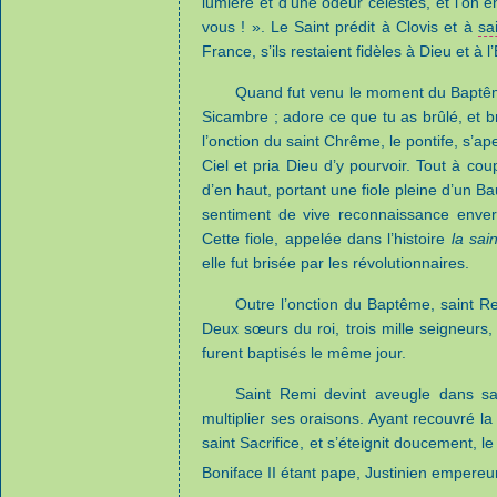
lumière et d’une odeur célestes, et l’on en
vous ! ». Le Saint prédit à Clovis et à
sa
France, s’ils restaient fidèles à Dieu et à l’
Quand fut venu le moment du Baptême,
Sicambre ; adore ce que tu as brûlé, et 
l’onction du saint Chrême, le pontife, s’a
Ciel et pria Dieu d’y pourvoir. Tout à 
d’en haut, portant une fiole pleine d’un Ba
sentiment de vive reconnaissance envers 
Cette fiole, appelée dans l’histoire
la sai
elle fut brisée par les révolutionnaires.
Outre l’onction du Baptême, saint Rem
Deux sœurs du roi, trois mille seigneurs
furent baptisés le même jour.
Saint Remi devint aveugle dans sa v
multiplier ses oraisons. Ayant recouvré la 
saint Sacrifice, et s’éteignit doucement, l
Boniface II étant pape, Justinien empereur