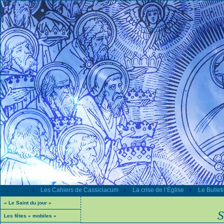
Les Cahiers de Cassiciacum
La crise de l’Église
Le Bullet
|
|
|
« Le Saint du jour »
S
Les fêtes « mobiles »