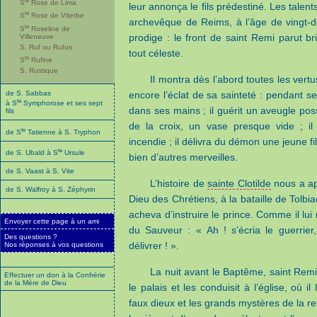
S
Rose de Lima
leur annonça le fils prédestiné. Les talent
te
S
Rose de Viterbe
archevêque de Reims, à l’âge de vingt-
te
S
Roseline de
prodige : le front de saint Remi parut b
Villeneuve
S. Ruf ou Rufus
tout céleste.
te
S
Rufine
S. Rustique
Il montra dès l’abord toutes les vert
de S. Sabbas
encore l’éclat de sa sainteté : pendant s
te
à S
Symphorose et ses sept
dans ses mains ; il guérit un aveugle pos
fils
de la croix, un vase presque vide ; il 
te
de S
Tatienne à S. Tryphon
incendie ; il délivra du démon une jeune fi
te
de S. Ubald à S
Ursule
bien d’autres merveilles.
de S. Vaast à S. Vite
L’histoire de
sainte Clotilde
nous a ap
de S. Walfroy à S. Zéphyrin
Dieu des Chrétiens, à la bataille de Tolbia
acheva d’instruire le prince. Comme il lui
Envoyer cette page à un ami
du Sauveur : « Ah ! s’écria le guerrie
Des questions ?
délivrer ! ».
Nos réponses à vos questions
La nuit avant le Baptême, saint Remi a
Effectuer un don à la Confrérie
de la Mère de Dieu
le palais et les conduisit à l’église, où i
faux dieux et les grands mystères de la rel