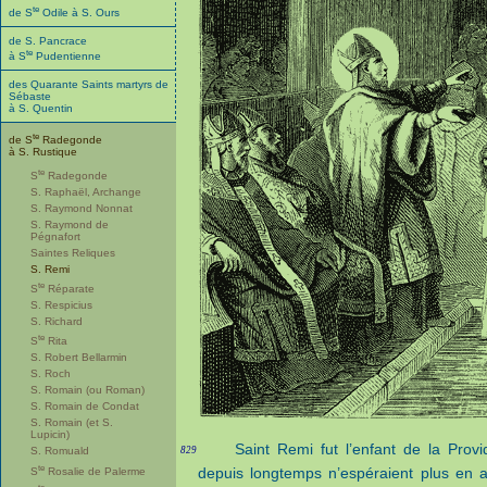
te
de S
Odile à S. Ours
de S. Pancrace
te
à S
Pudentienne
des Quarante Saints martyrs de
Sébaste
à S. Quentin
te
de S
Radegonde
à S. Rustique
te
S
Radegonde
S. Raphaël, Archange
S. Raymond Nonnat
S. Raymond de
Pégnafort
Saintes Reliques
S. Remi
te
S
Réparate
S. Respicius
S. Richard
te
S
Rita
S. Robert Bellarmin
S. Roch
S. Romain (ou Roman)
S. Romain de Condat
S. Romain (et S.
Lupicin)
Saint Remi fut l’enfant de la Prov
829
S. Romuald
te
depuis longtemps n’espéraient plus en 
S
Rosalie de Palerme
te