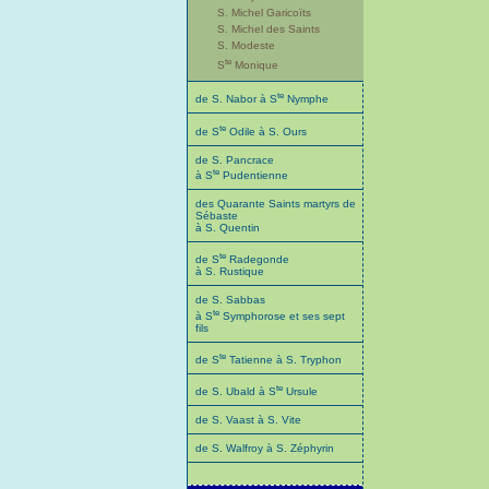
S. Michel Garicoïts
S. Michel des Saints
S. Modeste
te
S
Monique
te
de S. Nabor à S
Nymphe
te
de S
Odile à S. Ours
de S. Pancrace
te
à S
Pudentienne
des Quarante Saints martyrs de
Sébaste
à S. Quentin
te
de S
Radegonde
à S. Rustique
de S. Sabbas
te
à S
Symphorose et ses sept
fils
te
de S
Tatienne à S. Tryphon
te
de S. Ubald à S
Ursule
de S. Vaast à S. Vite
de S. Walfroy à S. Zéphyrin