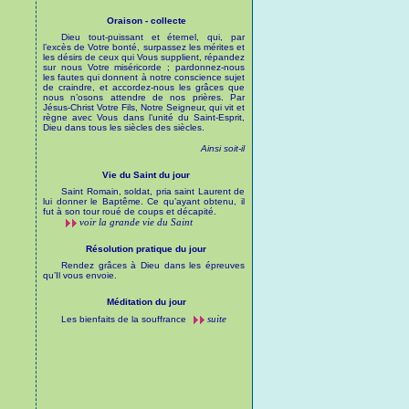
Oraison - collecte
Dieu tout-puissant et éternel, qui, par
l’excès de Votre bonté, surpassez les mérites et
les désirs de ceux qui Vous supplient, répandez
sur nous Votre miséricorde ; pardonnez-nous
les fautes qui donnent à notre conscience sujet
de craindre, et accordez-nous les grâces que
nous n’osons attendre de nos prières. Par
Jésus-Christ Votre Fils, Notre Seigneur, qui vit et
règne avec Vous dans l’unité du Saint-Esprit,
Dieu dans tous les siècles des siècles.
Ainsi soit-il
Vie du Saint du jour
Saint Romain, soldat, pria saint Laurent de
lui donner le Baptême. Ce qu’ayant obtenu, il
fut à son tour roué de coups et décapité.
voir la grande vie du Saint
Résolution pratique du jour
Rendez grâces à Dieu dans les épreuves
qu’Il vous envoie.
Méditation du jour
suite
Les bienfaits de la souffrance