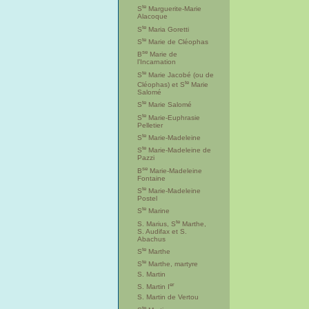
te
S
Marguerite-Marie
Alacoque
te
S
Maria Goretti
te
S
Marie de Cléophas
se
B
Marie de
l’Incarnation
te
S
Marie Jacobé (ou de
te
Cléophas) et S
Marie
Salomé
te
S
Marie Salomé
te
S
Marie-Euphrasie
Pelletier
te
S
Marie-Madeleine
te
S
Marie-Madeleine de
Pazzi
se
B
Marie-Madeleine
Fontaine
te
S
Marie-Madeleine
Postel
te
S
Marine
te
S. Marius, S
Marthe,
S. Audifax et S.
Abachus
te
S
Marthe
te
S
Marthe, martyre
S. Martin
er
S. Martin I
S. Martin de Vertou
te