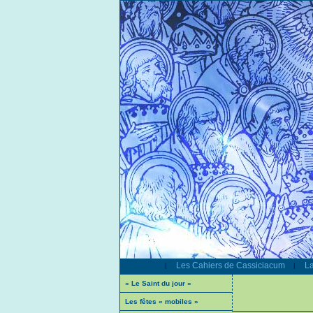
Les Cahiers de Cassiciacum
La
|
|
« Le Saint du jour »
Les fêtes « mobiles »