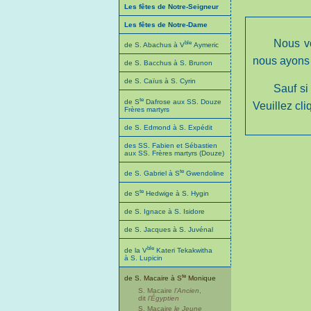
Les fêtes de Notre-Seigneur
Les fêtes de Notre-Dame
Nous vo
ble
de S. Abachus à V
Aymeric
nous ayons 
de S. Bacchus à S. Brunon
de S. Caïus à S. Cyrin
Sauf si
te
de S
Dafrose aux SS. Douze
Veuillez cliq
Frères martyrs
de S. Edmond à S. Expédit
des SS. Fabien et Sébastien
aux SS. Frères martyrs (Douze)
te
de S. Gabriel à S
Gwendoline
te
de S
Hedwige à S. Hygin
de S. Ignace à S. Isidore
de S. Jacques à S. Juvénal
ble
de la V
Kateri Tekakwitha
à S. Lupicin
te
de S. Macaire à S
Monique
S. Macaire
l’Ancien
,
dit
l’Égyptien
S. Macaire
le Jeune