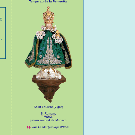
Temps après la Pentecôte
ue
s…
Saint Laurent (Vigile)
S. Romain
,
martyr,
patron second de Monaco
voir
Le Martyrologe
#90-4