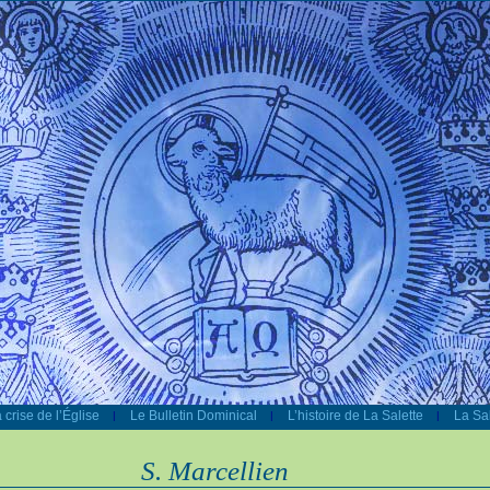
 crise de l’Église
Le Bulletin Dominical
L’histoire de La Salette
La Sal
|
|
|
S. Marcellien