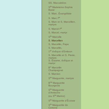
SS. Maccabées
te
S
Madeleine-Sophie
Barat
S. Marc, Évangéliste
er
S. Marc I
S. Marc et S. Marcellien,
martyrs
er
S. Marcel I
S. Marcel, martyr
te
S
Marcelle
S. Marcellien
S. Marcellin, Pape
S. Marcellin,
er
1
évêque d’Embrun
S. Marcellin et S. Pierre,
martyrs
S. Érasme, évêque et
martyr
x
B
Marcellin
Champagnat
S. Marcien
te
S
Marguerite, martyre
se
B
Marguerite
Bourgeois
te
S
Marguerite
d’Antioche
te
(ou S
Marine)
te
S
Marguerite d’Écosse
te
S
Marguerite de
Cortone