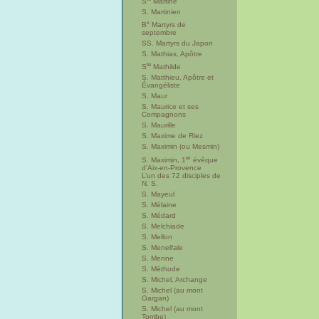
S
Martine
S. Martinien
x
B
Martyrs de
septembre
SS. Martyrs du Japon
S. Mathias, Apôtre
te
S
Mathilde
S. Matthieu, Apôtre et
Évangéliste
S. Maur
S. Maurice et ses
Compagnons
S. Maurille
S. Maxime de Riez
S. Maximin (ou Mesmin)
er
S. Maximin, 1
évêque
d’Aix-en-Provence
L’un des 72 disciples de
N. S.
S. Mayeul
S. Mélaine
S. Médard
S. Melchiade
S. Mellon
S. Menelfale
S. Menne
S. Méthode
S. Michel, Archange
S. Michel (au mont
Gargan)
S. Michel (au mont
Tombe)