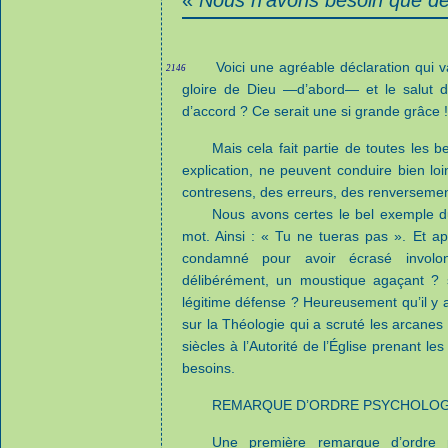
«
Nous n’avons besoin que de 
Voici une agréable déclaration qui 
2146
gloire de Dieu —d’abord— et le salut 
d’accord ? Ce serait une si grande grâce !
Mais cela fait partie de toutes les 
explication, ne peuvent conduire bien lo
contresens, des erreurs, des renversemen
Nous avons certes le bel exemple 
mot. Ainsi : « Tu ne tueras pas ». Et ap
condamné pour avoir écrasé involo
délibérément, un moustique agaçant ? s
légitime défense ? Heureusement qu’il y 
sur la Théologie qui a scruté les arcanes 
siècles à l’Autorité de l’Église prenant l
besoins.
REMARQUE D’ORDRE PSYCHOLO
Une première remarque d’ordre ps