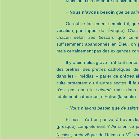
Mais tout cela demeure au niveau de la
«
Nous n’avons besoin
que de sain
On oublie facilement semble-t-il, que
vocation, par l’appel de l’Évêque). C’es
chacun selon
ses besoins
que Lui-m
suffisamment abandonnés en Dieu, on pe
mais certainement pas des exigences co
Il y a bien plus grave : s’il faut certe
des prêtres, des prêtres catholiques, de
dans les « médias » parler de
prêtres
al
culte protestant ou d’autres sectes, il f
n’est pas dans la
sainteté
mais dans 
totalement catholique, d’Église (la seule).
«
Nous n’avons besoin
que
de saints
Et puis : n’a-t-on pas vu, à travers 
(presque) complètement ? Ainsi en ce j
e
Nicaise
, archevêque de Reims au V
sièc