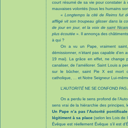
court résumé de sa vie pour constater à qu
mauvaises volontés (tous les humains sont 
«
Longtemps la cité de Reims fut d
affligé vit son troupeau glisser dans la co
de jour en jour, et la voix de
saint Nicai
plus écoutée
». Il annonça des châtiments q
à qui ?
On a vu un Pape, vraiment saint, 
démissionner, n’étant pas capable d’en 
19 mai). La grâce en effet, ne change 
canaliser, de l’améliorer. Saint Louis a p
sur le bûcher, saint Pie X est mort d
catholique, … et Notre Seigneur Lui-mêm
L’
AUTORITÉ
NE SE CONFOND PAS 
On a perdu le sens profond de l’Autor
sens vrai de la hiérarchie des principes,
Un Pape n’a pas l’Autorité pontificale
légitiment à sa place
(selon les Lois de l
Évêque est réellement Évêque s’il est d’