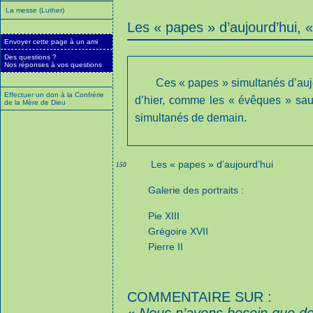
La messe (Luther)
Les « papes » d’aujourd’hui, 
Envoyer cette page à un ami
Des questions ?
Nos réponses à vos questions
Ces « papes » simultanés d’auj
Effectuer un don à la Confrérie
d’hier, comme les « évêques » sau
de la Mère de Dieu
simultanés de demain.
Les « papes » d’aujourd’hui
150
Galerie des portraits :
Pie XIII
Grégoire XVII
Pierre II
COMMENTAIRE SUR :