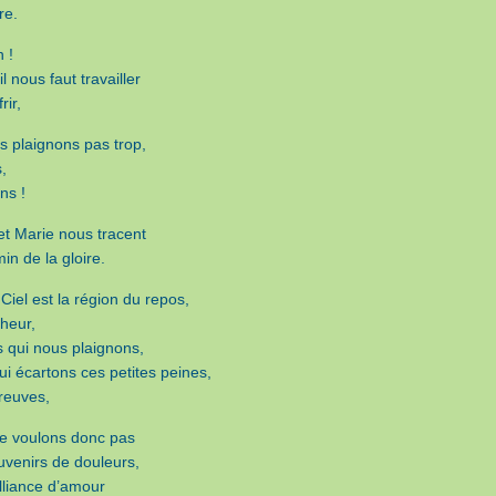
re.
 !
l nous faut travailler
rir,
s plaignons pas trop,
,
ns !
et Marie nous tracent
in de la gloire.
 Ciel est la région du repos,
heur,
s qui nous plaignons,
ui écartons ces petites peines,
reuves,
e voulons donc pas
uvenirs de douleurs,
alliance d’amour