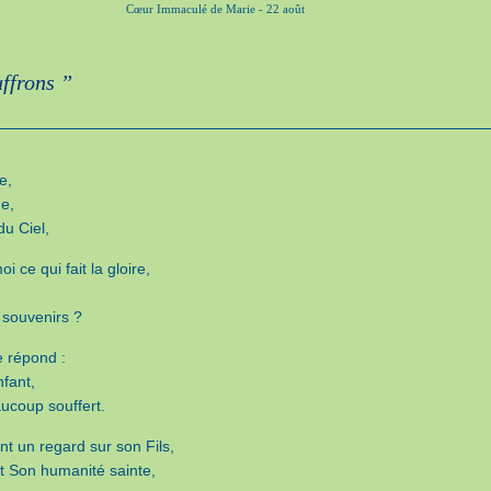
Cœur Immaculé de Marie - 22 août
ffrons ”
e,
ge,
du Ciel,
oi ce qui fait la gloire,
 souvenirs ?
e répond :
fant,
aucoup souffert.
ant un regard sur son Fils,
it Son humanité sainte,