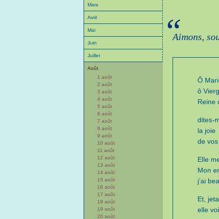
Mars
“
Avril
Mai
Aimons, sou
Juin
Juillet
Août
1 août
Ô Mari
2 août
ô Vier
3 août
4 août
Reine 
5 août
6 août
dites-m
7 août
8 août
la joie
9 août
de vos
10 août
11 août
12 août
Elle m
13 août
Mon en
14 août
15 août
j’ai be
16 août
17 août
Et, jet
18 août
elle vo
19 août
20 août