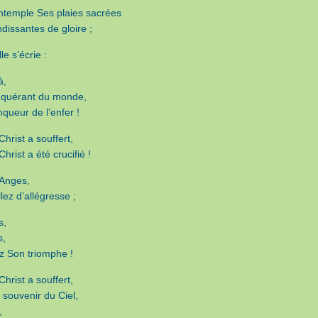
ontemple Ses plaies sacrées
dissantes de gloire ;
le s’écrie :
à,
quérant du monde,
queur de l’enfer !
hrist a souffert,
hrist a été crucifié !
 Anges,
llez d’allégresse ;
s,
s,
z Son triomphe !
hrist a souffert,
e souvenir du Ciel,
,