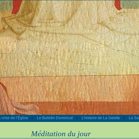
 crise de l’Église
Le Bulletin Dominical
L’histoire de La Salette
La Sal
|
|
|
Méditation du jour