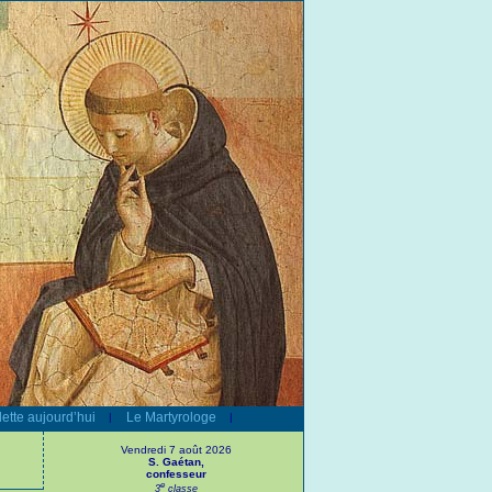
ette aujourd’hui
Le Martyrologe
|
|
Vendredi 7 août 2026
S. Gaétan,
confesseur
e
3
classe