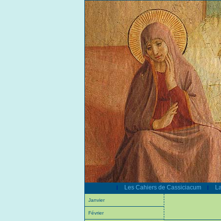
Les Cahiers de Cassiciacum
La
|
|
Janvier
Février