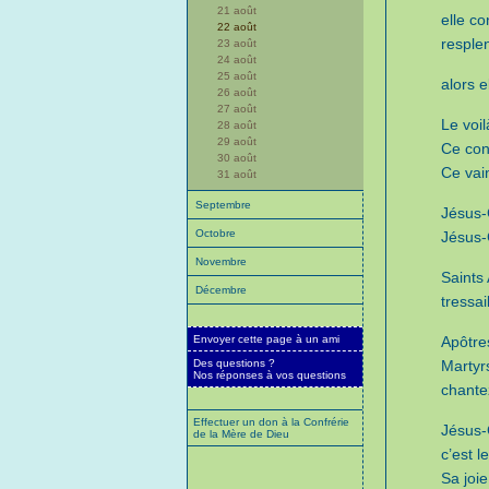
21 août
elle c
22 août
resplen
23 août
24 août
25 août
alors el
26 août
27 août
Le voil
28 août
29 août
Ce con
30 août
Ce vain
31 août
Septembre
Jésus-C
Octobre
Jésus-C
Novembre
Saints
Décembre
tressai
Envoyer cette page à un ami
Apôtre
Des questions ?
Martyr
Nos réponses à vos questions
chante
Effectuer un don à la Confrérie
Jésus-C
de la Mère de Dieu
c’est l
Sa joie