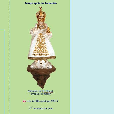
Temps après la Pentecôte
Mémoire de
S. Donat
,
évêque et martyr
voir
Le Martyrologe
#90-4
er
1
vendredi du mois