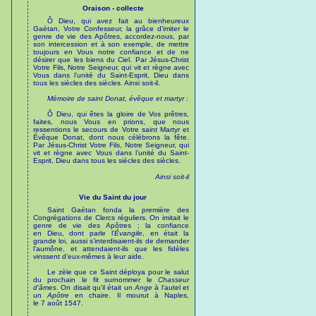
Oraison - collecte
Ô Dieu, qui avez fait au bienheureux
Gaétan, Votre Confesseur, la grâce d’imiter le
genre de vie des Apôtres, accordez-nous, par
son intercession et à son exemple, de mettre
toujours en Vous notre confiance et de ne
désirer que les biens du Ciel. Par Jésus-Christ
Votre Fils, Notre Seigneur, qui vit et règne avec
Vous dans l’unité du Saint-Esprit, Dieu dans
tous les siècles des siècles. Ainsi soit-il.
Mémoire de saint Donat, évêque et martyr :
Ô Dieu, qui êtes la gloire de Vos prêtres,
faites, nous Vous en prions, que nous
ressentions le secours de Votre saint Martyr et
Évêque Donat, dont nous célébrons la fête.
Par Jésus-Christ Votre Fils, Notre Seigneur, qui
vit et règne avec Vous dans l’unité du Saint-
Esprit, Dieu dans tous les siècles des siècles.
Ainsi soit-il
Vie du Saint du jour
Saint Gaétan fonda la première des
Congrégations de Clercs réguliers. On imitait le
genre de vie des Apôtres ; la confiance
en Dieu, dont parle l’
Évangile
, en était la
grande loi, aussi s’interdisaient-ils de demander
l’aumône, et attendaient-ils que les fidèles
vinssent d’eux-mêmes à leur aide.
Le zèle que ce Saint déploya pour le salut
du prochain le fit surnommer le
Chasseur
d’âmes
. On disait qu’il était un
Ange
à l’autel et
un
Apôtre
en chaire. Il mourut à Naples,
le 7 août 1547.