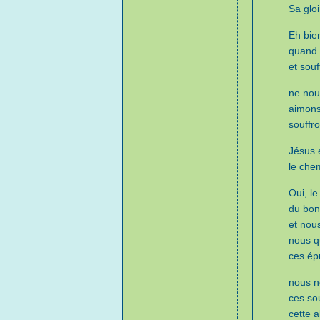
Sa gloi
Eh bien
quand i
et souff
ne nou
aimons
souffro
Jésus 
le chem
Oui, le
du bon
et nou
nous q
ces ép
nous n
ces so
cette 