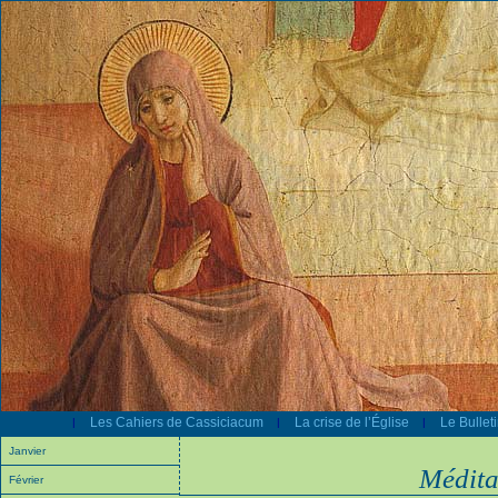
Les Cahiers de Cassiciacum
La crise de l’Église
Le Bullet
|
|
|
Janvier
Médita
Février