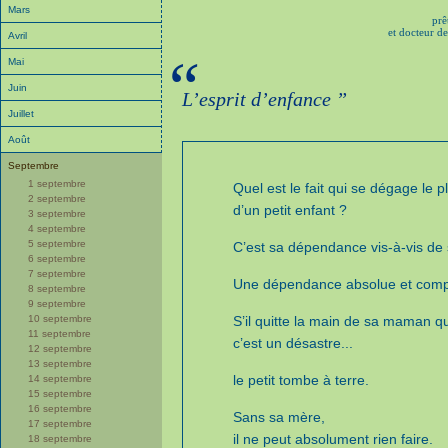
Mars
prê
et docteur de
Avril
“
Mai
Juin
L’esprit d’enfance ”
Juillet
Août
Septembre
1 septembre
Quel est le fait qui se dégage le p
2 septembre
d’un petit enfant ?
3 septembre
4 septembre
5 septembre
C’est sa dépendance vis-à-vis de
6 septembre
7 septembre
Une dépendance absolue et comp
8 septembre
9 septembre
10 septembre
S’il quitte la main de sa maman q
11 septembre
c’est un désastre...
12 septembre
13 septembre
le petit tombe à terre.
14 septembre
15 septembre
16 septembre
Sans sa mère,
17 septembre
il ne peut absolument rien faire.
18 septembre