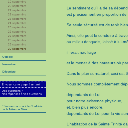
19 septembre
20 septembre
Le sentiment qu’il a de sa dépen
21 septembre
est précisément en proportion de 
22 septembre
23 septembre
24 septembre
Sa seule sécurité est de tenir bie
25 septembre
26 septembre
Ainsi, elle peut le conduire à trave
27 septembre
28 septembre
au milieu desquels, laissé à lui-
29 septembre
30 septembre
il ferait naufrage
Octobre
et le mener à des hauteurs où par
Novembre
Décembre
Dans le plan surnaturel, ceci est
Nous sommes complètement dépend
Envoyer cette page à un ami
Des questions ?
Nos réponses à vos questions
dépendants de Lui
pour notre existence physique,
Effectuer un don à la Confrérie
et, bien plus encore,
de la Mère de Dieu
dépendants de Lui pour la vie surn
L’habitation de la Sainte Trinité 