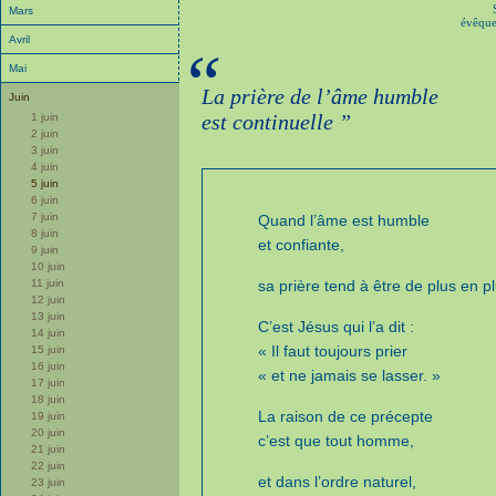
Mars
évêque 
Avril
“
Mai
La prière de l’âme humble
Juin
est continuelle ”
1 juin
2 juin
3 juin
4 juin
5 juin
6 juin
7 juin
Quand l’âme est humble
8 juin
et confiante,
9 juin
10 juin
11 juin
sa prière tend à être de plus en pl
12 juin
13 juin
C’est Jésus qui l’a dit :
14 juin
« Il faut toujours prier
15 juin
16 juin
« et ne jamais se lasser. »
17 juin
18 juin
La raison de ce précepte
19 juin
20 juin
c’est que tout homme,
21 juin
22 juin
et dans l’ordre naturel,
23 juin