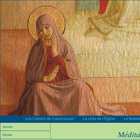
Les Cahiers de Cassiciacum
La crise de l’Église
Le Bullet
|
|
|
Janvier
Médita
Février