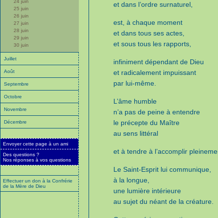
24 juin
et dans l’ordre surnaturel,
25 juin
26 juin
est, à chaque moment
27 juin
28 juin
et dans tous ses actes,
29 juin
et sous tous les rapports,
30 juin
Juillet
infiniment dépendant de Dieu
Août
et radicalement impuissant
par lui-même.
Septembre
Octobre
L’âme humble
Novembre
n’a pas de peine à entendre
le précepte du Maître
Décembre
au sens littéral
Envoyer cette page à un ami
et à tendre à l’accomplir pleineme
Des questions ?
Nos réponses à vos questions
Le Saint-Esprit lui communique,
à la longue,
Effectuer un don à la Confrérie
de la Mère de Dieu
une lumière intérieure
au sujet du néant de la créature.