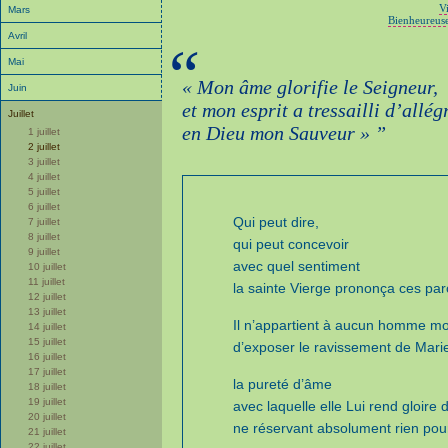
Vi
Mars
Bienheureus
Avril
“
Mai
« Mon âme glorifie le Seigneur,
Juin
et mon esprit a tressailli d’allég
Juillet
en Dieu mon Sauveur » ”
1 juillet
2 juillet
3 juillet
4 juillet
5 juillet
6 juillet
Qui peut dire,
7 juillet
8 juillet
qui peut concevoir
9 juillet
avec quel sentiment
10 juillet
11 juillet
la sainte Vierge prononça ces par
12 juillet
13 juillet
Il n’appartient à aucun homme mo
14 juillet
15 juillet
d’exposer le ravissement de Mari
16 juillet
17 juillet
la pureté d’âme
18 juillet
19 juillet
avec laquelle elle Lui rend gloire d
20 juillet
ne réservant absolument rien pour
21 juillet
22 juillet