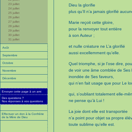
23 juillet
Dieu la glorifie
24 juillet
plus qu’Il n’a jamais glorifié aucu
25 juillet
26 juillet
27 juillet
Marie reçoit cette gloire,
28 juillet
pour la renvoyer tout entière
29 juillet
à son Auteur ;
30 juillet
31 juillet
et nulle créature ne L’a glorifié
Août
aussi excellemment qu’elle.
Septembre
Octobre
Quel triomphe, si je l’ose dire, po
de voir une âme comblée de Ses b
Novembre
inondée de Ses faveurs,
Décembre
qui n’en fait usage que pour Le lo
Envoyer cette page à un ami
qui, s’oubliant totalement elle-mê
Des questions ?
ne pense qu’à Lui !
Nos réponses à vos questions
La joie dont elle est transportée
Effectuer un don à la Confrérie
de la Mère de Dieu
n’a point pour objet sa propre élé
toute sublime qu’elle est.