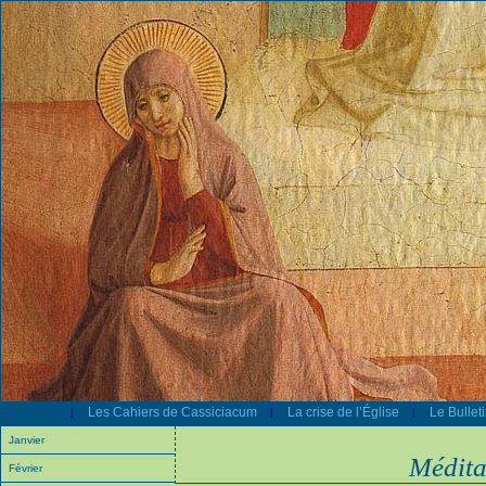
Les Cahiers de Cassiciacum
La crise de l’Église
Le Bullet
|
|
|
Janvier
Médita
Février