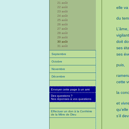
21 août
elle va
22 août
23 août
24 août
du temp
25 août
26 août
L’âme,
27 août
28 août
vigilan
29 août
doit do
30 août
31 août
ses ét
ses év
Septembre
Octobre
puis,
Novembre
ramena
Décembre
cette 
Envoyer cette page à un ami
la con
Des questions ?
Nos réponses à vos questions
et viv
qu’elle
Effectuer un don à la Confrérie
de la Mère de Dieu
s’il de