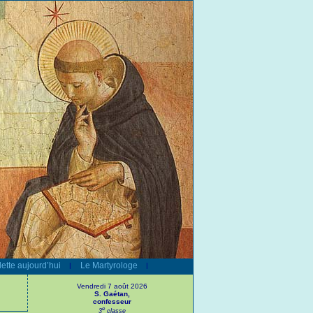
ette aujourd’hui
Le Martyrologe
|
|
Vendredi 7 août 2026
S. Gaétan,
confesseur
e
3
classe