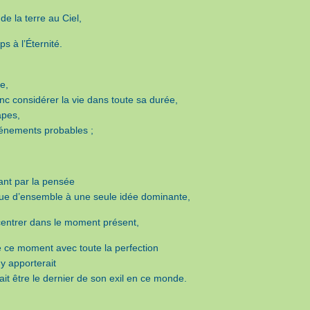
 de la terre au Ciel,
s à l’Éternité.
te,
nc considérer la vie dans toute sa durée,
apes,
énements probables ;
nt par la pensée
vue d’ensemble à une seule idée dominante,
centrer dans le moment présent,
re ce moment avec toute la perfection
 y apporterait
vait être le dernier de son exil en ce monde.