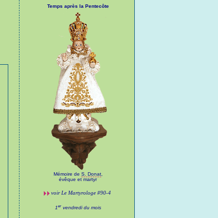
Temps après la Pentecôte
Mémoire de
S. Donat
,
évêque et martyr
voir
Le Martyrologe
#90-4
er
1
vendredi du mois