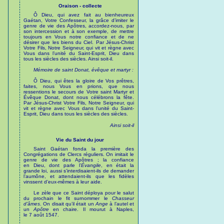
Oraison - collecte
Ô Dieu, qui avez fait au bienheureux
Gaétan, Votre Confesseur, la grâce d’imiter le
genre de vie des Apôtres, accordez-nous, par
son intercession et à son exemple, de mettre
toujours en Vous notre confiance et de ne
désirer que les biens du Ciel. Par Jésus-Christ
Votre Fils, Notre Seigneur, qui vit et règne avec
Vous dans l’unité du Saint-Esprit, Dieu dans
tous les siècles des siècles. Ainsi soit-il.
Mémoire de saint Donat, évêque et martyr :
Ô Dieu, qui êtes la gloire de Vos prêtres,
faites, nous Vous en prions, que nous
ressentions le secours de Votre saint Martyr et
Évêque Donat, dont nous célébrons la fête.
Par Jésus-Christ Votre Fils, Notre Seigneur, qui
vit et règne avec Vous dans l’unité du Saint-
Esprit, Dieu dans tous les siècles des siècles.
Ainsi soit-il
Vie du Saint du jour
Saint Gaétan fonda la première des
Congrégations de Clercs réguliers. On imitait le
genre de vie des Apôtres ; la confiance
en Dieu, dont parle l’
Évangile
, en était la
grande loi, aussi s’interdisaient-ils de demander
l’aumône, et attendaient-ils que les fidèles
vinssent d’eux-mêmes à leur aide.
Le zèle que ce Saint déploya pour le salut
du prochain le fit surnommer le
Chasseur
d’âmes
. On disait qu’il était un
Ange
à l’autel et
un
Apôtre
en chaire. Il mourut à Naples,
le 7 août 1547.