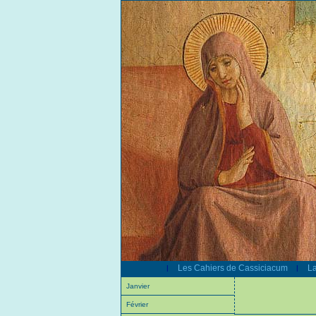
Les Cahiers de Cassiciacum
La
|
|
Janvier
Février