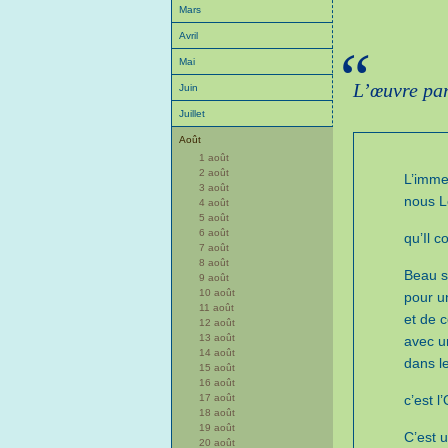
Mars
Avril
“
Mai
L’œuvre par
Juin
Juillet
Août
1 août
2 août
L’imme
3 août
nous L
4 août
5 août
6 août
qu’Il 
7 août
8 août
Beau s
9 août
10 août
pour u
11 août
et de c
12 août
13 août
avec u
14 août
dans le
15 août
16 août
c’est l
17 août
18 août
19 août
C’est 
20 août