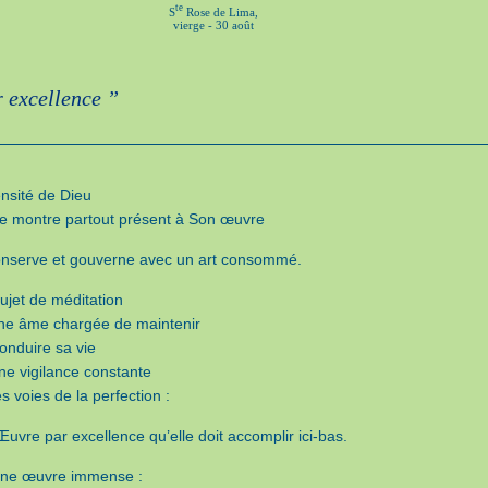
te
S
Rose de Lima,
vierge - 30 août
 excellence ”
nsité de Dieu
e montre partout présent à Son œuvre
conserve et gouverne avec un art consommé.
ujet de méditation
ne âme chargée de maintenir
onduire sa vie
ne vigilance constante
s voies de la perfection :
’Œuvre par excellence qu’elle doit accomplir ici-bas.
une œuvre immense :