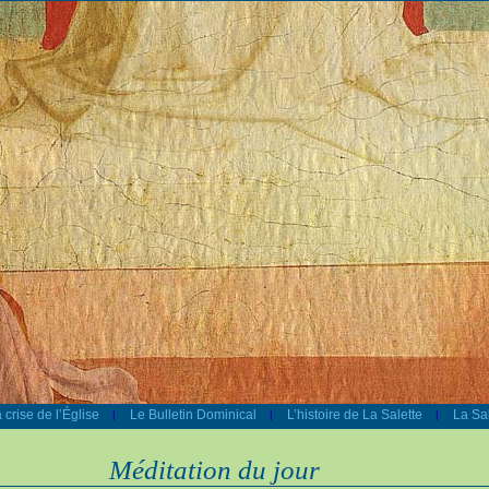
 crise de l’Église
Le Bulletin Dominical
L’histoire de La Salette
La Sal
|
|
|
Méditation du jour