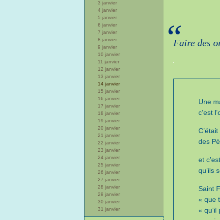
3 janvier
4 janvier
5 janvier
“
6 janvier
7 janvier
8 janvier
Faire des o
9 janvier
10 janvier
11 janvier
12 janvier
13 janvier
14 janvier
15 janvier
16 janvier
Une ma
17 janvier
c’est l
18 janvier
19 janvier
20 janvier
C’était
21 janvier
des Pè
22 janvier
23 janvier
24 janvier
et c’es
25 janvier
qu’ils 
26 janvier
27 janvier
28 janvier
Saint F
29 janvier
« que t
30 janvier
31 janvier
« qu’il