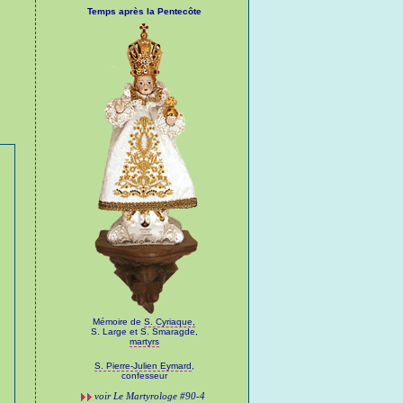
Temps après la Pentecôte
Mémoire de
S. Cyriaque,
S. Large et S. Smaragde,
martyrs
S. Pierre-Julien Eymard
,
confesseur
voir
Le Martyrologe
#90-4