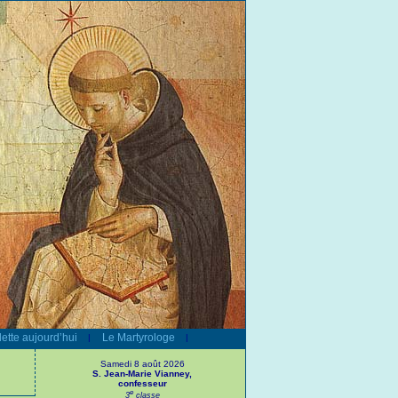
ette aujourd’hui
Le Martyrologe
|
|
Samedi 8 août 2026
S. Jean-Marie Vianney,
confesseur
e
3
classe