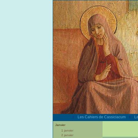
Les Cahiers de Cassiciacum
La
|
|
Janvier
1 janvier
2 janvier