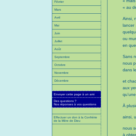
« mais
Février
« au dé
Mars
Avril
Ainsi,
lancer
Mai
quelqu
Juin
ou mur
Juillet
en que
Août
Sans n
Septembre
nous p
Octobre
dans l
Novembre
et cha
Décembre
aux ye
qu’une
Envoyer cette page à un ami
Des questions ?
Nos réponses à vos questions
À plus
ainsi, 
Effectuer un don à la Confrérie
de la Mère de Dieu
nous s
à obte