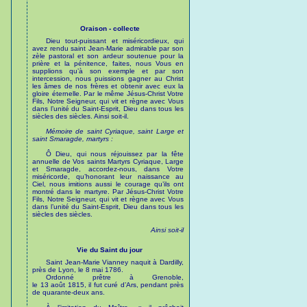
Oraison - collecte
Dieu tout-puissant et miséricordieux, qui
avez rendu saint Jean-Marie admirable par son
zèle pastoral et son ardeur soutenue pour la
prière et la pénitence, faites, nous Vous en
supplions qu’à son exemple et par son
intercession, nous puissions gagner au Christ
les âmes de nos frères et obtenir avec eux la
gloire éternelle. Par le même Jésus-Christ Votre
Fils, Notre Seigneur, qui vit et règne avec Vous
dans l’unité du Saint-Esprit, Dieu dans tous les
siècles des siècles. Ainsi soit-il.
Mémoire de saint Cyriaque, saint Large et
saint Smaragde, martyrs :
Ô Dieu, qui nous réjouissez par la fête
annuelle de Vos saints Martyrs Cyriaque, Large
et Smaragde, accordez-nous, dans Votre
miséricorde, qu’honorant leur naissance au
Ciel, nous imitions aussi le courage qu’ils ont
montré dans le martyre. Par Jésus-Christ Votre
Fils, Notre Seigneur, qui vit et règne avec Vous
dans l’unité du Saint-Esprit, Dieu dans tous les
siècles des siècles.
Ainsi soit-il
Vie du Saint du jour
Saint Jean-Marie Vianney naquit à Dardilly,
près de Lyon, le 8 mai 1786.
Ordonné prêtre à Grenoble,
le 13 août 1815, il fut curé d’Ars, pendant près
de quarante-deux ans.