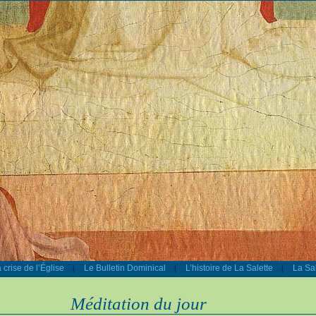
 crise de l’Église
Le Bulletin Dominical
L’histoire de La Salette
La Sal
|
|
|
Méditation du jour