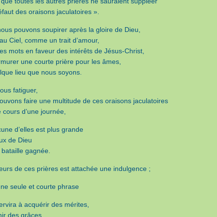
 que toutes les autres prières ne sauraient suppléer
faut des oraisons jaculatoires ».
 nous pouvons soupirer après la gloire de Dieu,
 au Ciel, comme un trait d’amour,
es mots en faveur des intérêts de Jésus-Christ,
murer une courte prière pour les âmes,
lque lieu que nous soyons.
ous fatiguer,
ouvons faire une multitude de ces oraisons jaculatoires
e cours d’une journée,
cune d’elles est plus grande
ux de Dieu
 bataille gagnée.
ieurs de ces prières est attachée une indulgence ;
une seule et courte phrase
ervira à acquérir des mérites,
nir des grâces,