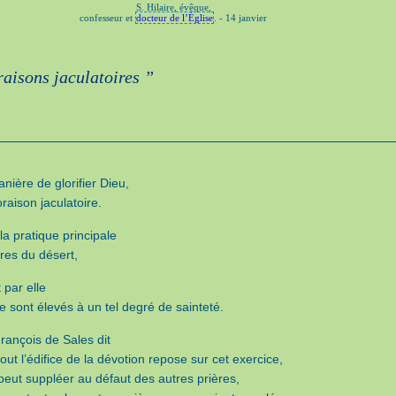
S. Hilaire, évêque,
confesseur et
docteur de l’Église
. - 14 janvier
raisons jaculatoires ”
nière de glorifier Dieu,
’oraison jaculatoire.
 la pratique principale
res du désert,
t par elle
se sont élevés à un tel degré de sainteté.
rançois de Sales dit
out l’édifice de la dévotion repose sur cet exercice,
 peut suppléer au défaut des autres prières,