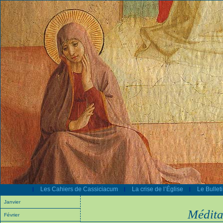
Les Cahiers de Cassiciacum
La crise de l’Église
Le Bullet
|
|
|
Janvier
Médita
Février