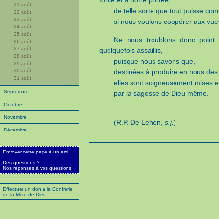
force et à notre portée,
21 août
de telle sorte que tout puisse conc
22 août
23 août
si nous voulons coopérer aux vue
24 août
25 août
Ne nous troublons donc point
26 août
27 août
quelquefois assaillis,
28 août
puisque nous savons que,
29 août
30 août
destinées à produire en nous des f
31 août
elles sont soigneusement mises e
Septembre
par la sagesse de Dieu même.
Octobre
Novembre
(R.P. De Lehen,
s.j.
)
Décembre
Envoyer cette page à un ami
Des questions ?
Nos réponses à vos questions
Effectuer un don à la Confrérie
de la Mère de Dieu