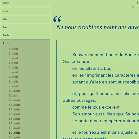
S
Mars
conf
Avril
“
Mai
Ne nous troublons point des adve
Juin
Juillet
Août
1 août
2 août
Souverainement bon et la Bonté 
3 août
Ses créatures,
4 août
5 août
en les attirant à Lui,
6 août
en leur imprimant les caractères e
7 août
autant qu’elles en sont susceptible
8 août
9 août
10 août
et, pour qu’Il nous aime infinim
11 août
autres ouvrages,
12 août
13 août
comme le plus excellent,
14 août
Son amour aussi bien que Sa bon
15 août
16 août
Le porte à ne rien opérer autour 
17 août
18 août
et le fourreau est moins ajusté à 
19 août
20 août