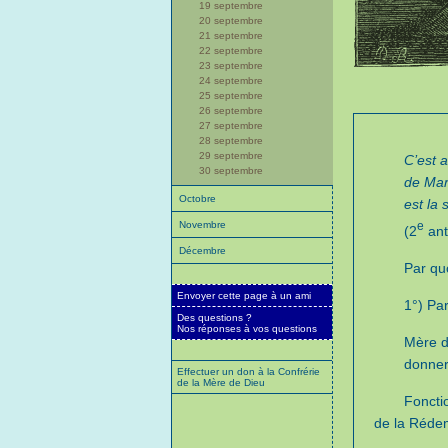
19 septembre
20 septembre
21 septembre
22 septembre
23 septembre
24 septembre
25 septembre
26 septembre
27 septembre
28 septembre
29 septembre
C’est a
30 septembre
de Mar
Octobre
est la 
Novembre
e
(2
ant
Décembre
Par quo
Envoyer cette page à un ami
1°) Par
Des questions ?
Nos réponses à vos questions
Mère d
donner
Effectuer un don à la Confrérie
de la Mère de Dieu
Fonct
de la Réde