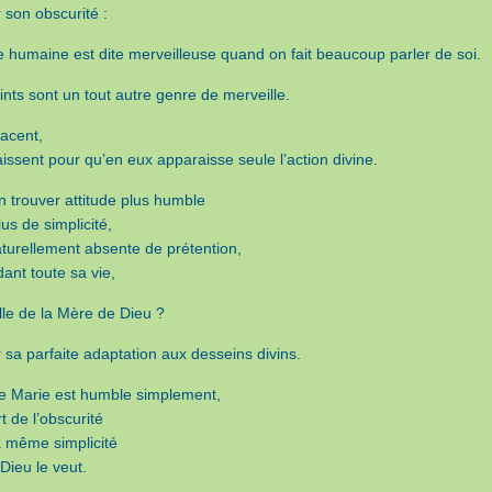
 son obscurité :
e humaine est dite merveilleuse quand on fait beaucoup parler de soi.
nts sont un tout autre genre de merveille.
ffacent,
issent pour qu’en eux apparaisse seule l’action divine.
n trouver attitude plus humble
us de simplicité,
aturellement absente de prétention,
ant toute sa vie,
lle de la Mère de Dieu ?
 sa parfaite adaptation aux desseins divins.
Marie est humble simplement,
rt de l’obscurité
a même simplicité
Dieu le veut.