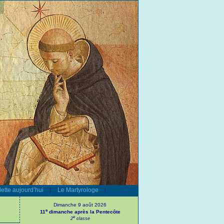
ette aujourd’hui
Le Martyrologe
|
|
Dimanche 9 août 2026
e
11
dimanche après la Pentecôte
e
2
classe