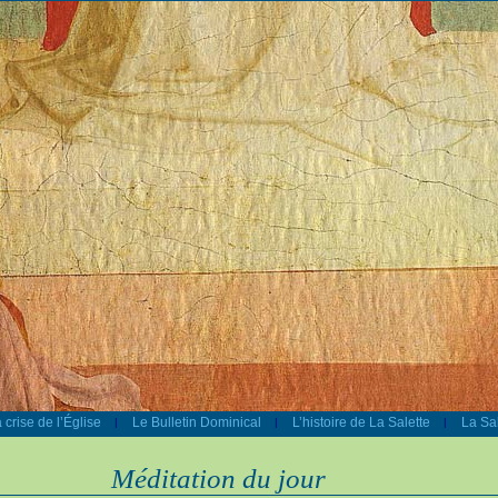
 crise de l’Église
Le Bulletin Dominical
L’histoire de La Salette
La Sal
|
|
|
Méditation du jour