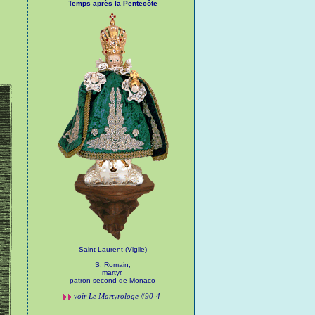
Temps après la Pentecôte
Saint Laurent (Vigile)
S. Romain
,
martyr,
patron second de Monaco
voir
Le Martyrologe
#90-4