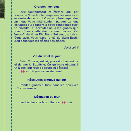
Oraison - collecte
Dieu tout-puissant et éternel, qui, par
l’excès de Votre bonté, surpassez les mérites et
les désirs de ceux qui Vous supplient, répandez
sur nous Votre miséricorde ; pardonnez-nous
les fautes qui donnent à notre conscience sujet
de craindre, et accordez-nous les grâces que
nous n’osons attendre de nos prières. Par
Jésus-Christ Votre Fils, Notre Seigneur, qui vit et
règne avec Vous dans l’unité du Saint-Esprit,
Dieu dans tous les siècles des siècles.
Ainsi soit-il
Vie du Saint du jour
Saint Romain, soldat, pria saint Laurent de
lui donner le Baptême. Ce qu’ayant obtenu, il
fut à son tour roué de coups et décapité.
voir la grande vie du Saint
Résolution pratique du jour
Rendez grâces à Dieu dans les épreuves
qu’Il vous envoie.
Méditation du jour
suite
Les bienfaits de la souffrance