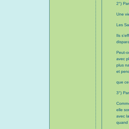
2°) Par
Une vi
Les Sai
Ils s’e
dispara
Peut-o
avec pl
plus n
et pend
que ce
3°) Par
Comme 
elle so
avec l
quand 