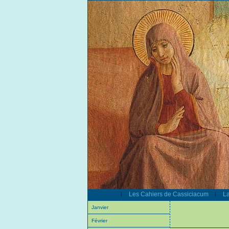
Les Cahiers de Cassiciacum
La
|
|
Janvier
Février