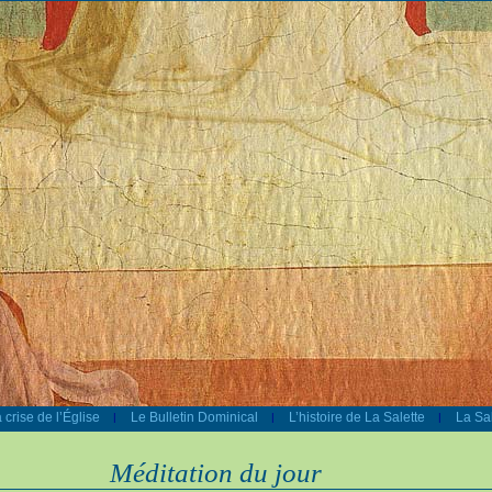
 crise de l’Église
Le Bulletin Dominical
L’histoire de La Salette
La Sal
|
|
|
Méditation du jour