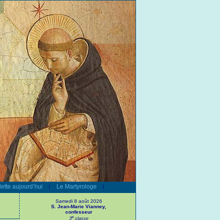
ette aujourd’hui
Le Martyrologe
|
|
Samedi 8 août 2026
S. Jean-Marie Vianney,
confesseur
e
3
classe