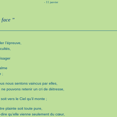
- 11 janvier
e face ”
er l’épreuve,
icultés,
visager
alme
e ;
ous nous sentons vaincus par elles,
s ne pouvons retenir un cri de détresse,
soit vers le Ciel qu’il monte ;
re plainte soit toute pure,
à-dire qu’elle vienne seulement du cœur,