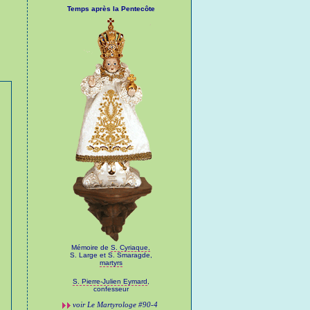
Temps après la Pentecôte
Mémoire de
S. Cyriaque,
S. Large et S. Smaragde,
martyrs
S. Pierre-Julien Eymard
,
confesseur
voir
Le Martyrologe
#90-4