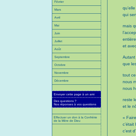
Février
qu’elle
Mars
qui sen
Avril
mais q
Mai
l’accep
Juin
entièr
Juillet
et ave
Août
Autant
Septembre
que le
Octobre
Novembre
tout ce
Décembre
nous me
nous h
Envoyer cette page à un ami
reste l
Des questions ?
Nos réponses à vos questions
et le n
« Faire
Effectuer un don à la Confrérie
de la Mère de Dieu
c’était
c’est d