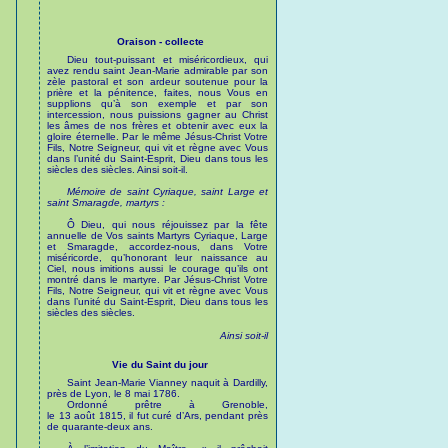
Oraison - collecte
Dieu tout-puissant et miséricordieux, qui
avez rendu saint Jean-Marie admirable par son
zèle pastoral et son ardeur soutenue pour la
prière et la pénitence, faites, nous Vous en
supplions qu’à son exemple et par son
intercession, nous puissions gagner au Christ
les âmes de nos frères et obtenir avec eux la
gloire éternelle. Par le même Jésus-Christ Votre
Fils, Notre Seigneur, qui vit et règne avec Vous
dans l’unité du Saint-Esprit, Dieu dans tous les
siècles des siècles. Ainsi soit-il.
Mémoire de saint Cyriaque, saint Large et
saint Smaragde, martyrs :
Ô Dieu, qui nous réjouissez par la fête
annuelle de Vos saints Martyrs Cyriaque, Large
et Smaragde, accordez-nous, dans Votre
miséricorde, qu’honorant leur naissance au
Ciel, nous imitions aussi le courage qu’ils ont
montré dans le martyre. Par Jésus-Christ Votre
Fils, Notre Seigneur, qui vit et règne avec Vous
dans l’unité du Saint-Esprit, Dieu dans tous les
siècles des siècles.
Ainsi soit-il
Vie du Saint du jour
Saint Jean-Marie Vianney naquit à Dardilly,
près de Lyon, le 8 mai 1786.
Ordonné prêtre à Grenoble,
le 13 août 1815, il fut curé d’Ars, pendant près
de quarante-deux ans.