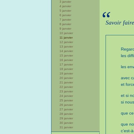
3 janvier
4 janvier
“
5 janvier
6 janvier
7 janvier
Savoir fair
8 janvier
9 janvier
10 janvier
11 janvier
12 janvier
13 janvier
Regard
14 janvier
les diff
15 janvier
16 janvier
17 janvier
les en
18 janvier
19 janvier
avec c
20 janvier
21 janvier
et forc
22 janvier
23 janvier
et si n
24 janvier
25 janvier
si nou
26 janvier
27 janvier
que ce 
28 janvier
29 janvier
30 janvier
que not
31 janvier
c’est-