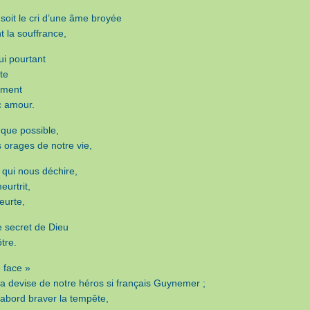
 soit le cri d’une âme broyée
t la souffrance,
ui pourtant
te
ement
c amour.
 que possible,
s orages de notre vie,
 qui nous déchire,
urtrit,
eurte,
e secret de Dieu
ôtre.
 face »
 la devise de notre héros si français Guynemer ;
’abord braver la tempête,