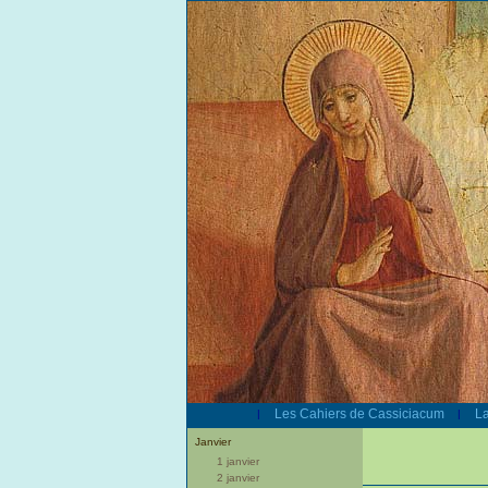
Les Cahiers de Cassiciacum
La
|
|
Janvier
1 janvier
2 janvier