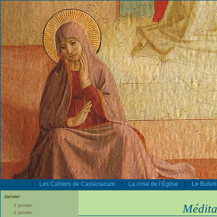
Les Cahiers de Cassiciacum
La crise de l’Église
Le Bullet
|
|
|
Janvier
Médita
1 janvier
2 janvier