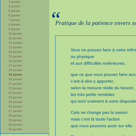
3 janvier
4 janvier
“
5 janvier
6 janvier
7 janvier
Pratique de la patience envers 
8 janvier
9 janvier
10 janvier
11 janvier
12 janvier
13 janvier
Vous ne pouvez faire à votre infir
14 janvier
ou physique
15 janvier
16 janvier
et aux difficultés extérieures,
17 janvier
18 janvier
que ce que vous pouvez faire aux
19 janvier
20 janvier
c’est-à-dire y apporter,
21 janvier
selon la mesure réelle du besoin,
22 janvier
23 janvier
les très petits remèdes
24 janvier
qui sont vraiment à votre dispositi
25 janvier
26 janvier
27 janvier
Cela ne change pas la saison,
28 janvier
mais c’est là toute l’action
29 janvier
30 janvier
que nous pouvons avoir sur elle.
31 janvier