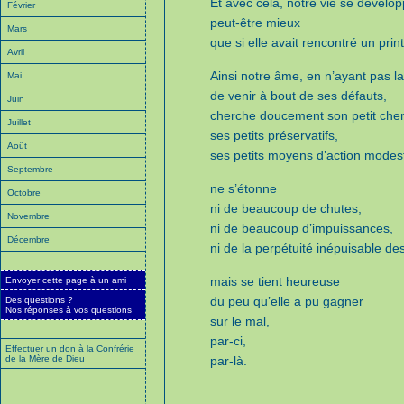
Et avec cela, notre vie se dévelop
Février
peut-être mieux
Mars
que si elle avait rencontré un pri
Avril
Ainsi notre âme, en n’ayant pas la
Mai
de venir à bout de ses défauts,
Juin
cherche doucement son petit che
Juillet
ses petits préservatifs,
Août
ses petits moyens d’action modes
Septembre
ne s’étonne
Octobre
ni de beaucoup de chutes,
Novembre
ni de beaucoup d’impuissances,
Décembre
ni de la perpétuité inépuisable de
mais se tient heureuse
Envoyer cette page à un ami
du peu qu’elle a pu gagner
Des questions ?
Nos réponses à vos questions
sur le mal,
par-ci,
Effectuer un don à la Confrérie
de la Mère de Dieu
par-là.