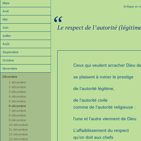
Mars
évêque et c
Avril
“
Mai
Le respect de l’autorité (légitim
Juin
Juillet
Août
Septembre
Octobre
Ceux qui veulent arracher Dieu d
Novembre
se plaisent à ruiner le prestige
Décembre
1 décembre
2 décembre
de l’autorité légitime,
3 décembre
4 décembre
de l’autorité civile
5 décembre
6 décembre
comme de l’autorité religieuse :
7 décembre
8 décembre
l’une et l’autre viennent de Dieu.
9 décembre
10 décembre
11 décembre
L’affaiblissement du respect
12 décembre
qu’on doit aux chefs
13 décembre