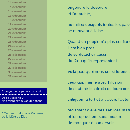
14 décembre
engendre le désordre
15 décembre
16 décembre
et l’anarchie,
17 décembre
18 décembre
au milieu desquels toutes les pas
19 décembre
20 décembre
se meuvent à l’aise.
21 décembre
22 décembre
Quand un peuple n’a plus confian
23 décembre
24 décembre
il est bien près
25 décembre
de se détacher aussi
26 décembre
27 décembre
du Dieu qu’ils représentent.
28 décembre
29 décembre
Voilà pourquoi nous considéron
30 décembre
31 décembre
ceux qui, même avec l’illusion
de soutenir les droits de leurs con
Envoyer cette page à un ami
Des questions ?
critiquent à tort et à travers l’autor
Nos réponses à vos questions
réclament d’elle des services mat
Effectuer un don à la Confrérie
et lui reprochent sans mesure
de la Mère de Dieu
de manquer à son devoir,