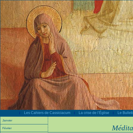
Les Cahiers de Cassiciacum
La crise de l’Église
Le Bullet
|
|
|
Janvier
Médita
Février