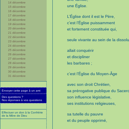
14 décembre
une Église.
15 décembre
16 décembre
17 décembre
L’Église dont il est le Père,
18 décembre
c’est l’Église puissamment
19 décembre
20 décembre
et fortement constituée qui,
21 décembre
22 décembre
seule vivante au sein de la dissol
23 décembre
24 décembre
allait conquérir
25 décembre
26 décembre
et discipliner
27 décembre
les barbares ;
28 décembre
29 décembre
30 décembre
c’est l’Église du Moyen-Âge
31 décembre
avec son droit Chrétien,
sa prérogative publique du Sacer
Envoyer cette page à un ami
son influence législative,
Des questions ?
Nos réponses à vos questions
ses institutions religieuses,
Effectuer un don à la Confrérie
sa tutelle du pauvre
de la Mère de Dieu
et du peuple opprimé,