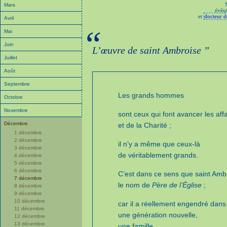
Mars
évêqu
et
docteur d
Avril
“
Mai
Juin
L’œuvre de saint Ambroise ”
Juillet
Août
Septembre
Les grands hommes
Octobre
Novembre
sont ceux qui font avancer les affa
Décembre
et de la Charité ;
1 décembre
2 décembre
il n’y a même que ceux-là
3 décembre
de véritablement grands.
4 décembre
5 décembre
6 décembre
C’est dans ce sens que saint Am
7 décembre
le nom de
Père de l’Église
;
8 décembre
9 décembre
10 décembre
car il a réellement engendré dans 
11 décembre
une génération nouvelle,
12 décembre
13 décembre
une famille,