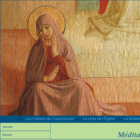
Les Cahiers de Cassiciacum
La crise de l’Église
Le Bullet
|
|
|
Janvier
Médita
Février