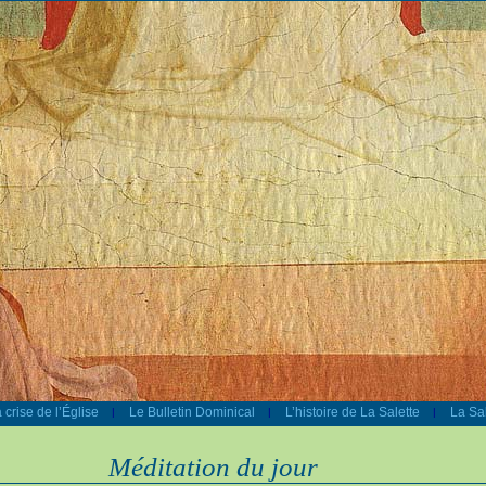
 crise de l’Église
Le Bulletin Dominical
L’histoire de La Salette
La Sal
|
|
|
Méditation du jour