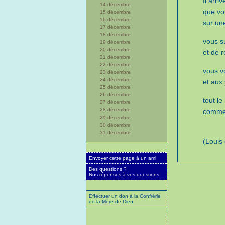
Il arri
14 décembre
que vou
15 décembre
16 décembre
sur une
17 décembre
18 décembre
vous s
19 décembre
20 décembre
et de 
21 décembre
22 décembre
vous v
23 décembre
24 décembre
et aux
25 décembre
26 décembre
tout l
27 décembre
28 décembre
comme 
29 décembre
30 décembre
31 décembre
(Louis
Envoyer cette page à un ami
Des questions ?
Nos réponses à vos questions
Effectuer un don à la Confrérie
de la Mère de Dieu