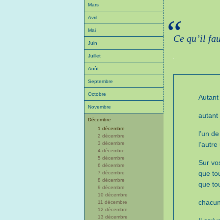
Mars
“
Avril
Mai
Ce qu’il fa
Juin
Juillet
Août
Septembre
Octobre
Autant
Novembre
autant
Décembre
1 décembre
l’un d
2 décembre
l’autre
3 décembre
4 décembre
5 décembre
Sur vos
6 décembre
que to
7 décembre
8 décembre
que to
9 décembre
10 décembre
chacun
11 décembre
12 décembre
13 décembre