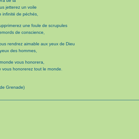
vera de là
s jetterez un voile
 infinité de péchés,
upprimerez une foule de scrupules
remords de conscience,
ous rendrez aimable aux yeux de Dieu
 yeux des hommes,
e monde vous honorera,
vous honorerez tout le monde.
 de Grenade)