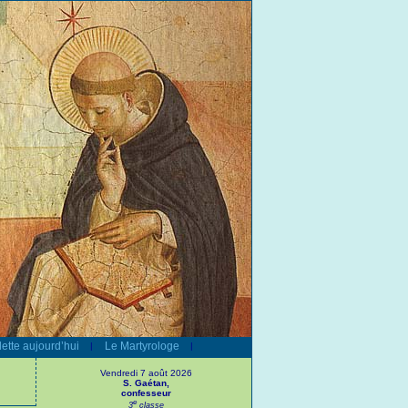
ette aujourd’hui
Le Martyrologe
|
|
Vendredi 7 août 2026
S. Gaétan,
confesseur
e
3
classe