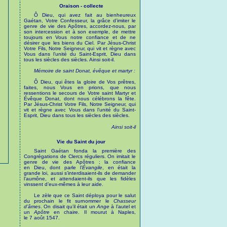
Oraison - collecte
Ô Dieu, qui avez fait au bienheureux
Gaétan, Votre Confesseur, la grâce d’imiter le
genre de vie des Apôtres, accordez-nous, par
son intercession et à son exemple, de mettre
toujours en Vous notre confiance et de ne
désirer que les biens du Ciel. Par Jésus-Christ
Votre Fils, Notre Seigneur, qui vit et règne avec
Vous dans l’unité du Saint-Esprit, Dieu dans
tous les siècles des siècles. Ainsi soit-il.
Mémoire de saint Donat, évêque et martyr :
Ô Dieu, qui êtes la gloire de Vos prêtres,
faites, nous Vous en prions, que nous
ressentions le secours de Votre saint Martyr et
Évêque Donat, dont nous célébrons la fête.
Par Jésus-Christ Votre Fils, Notre Seigneur, qui
vit et règne avec Vous dans l’unité du Saint-
Esprit, Dieu dans tous les siècles des siècles.
Ainsi soit-il
Vie du Saint du jour
Saint Gaétan fonda la première des
Congrégations de Clercs réguliers. On imitait le
genre de vie des Apôtres ; la confiance
en Dieu, dont parle l’
Évangile
, en était la
grande loi, aussi s’interdisaient-ils de demander
l’aumône, et attendaient-ils que les fidèles
vinssent d’eux-mêmes à leur aide.
Le zèle que ce Saint déploya pour le salut
du prochain le fit surnommer le
Chasseur
d’âmes
. On disait qu’il était un
Ange
à l’autel et
un
Apôtre
en chaire. Il mourut à Naples,
le 7 août 1547.