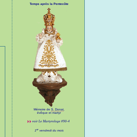
Temps après la Pentecôte
Mémoire de
S. Donat
,
évêque et martyr
voir
Le Martyrologe
#90-4
er
1
vendredi du mois