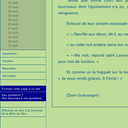
Tandis que Rome court aux pla
21 août
bourreaux dont l’épuisement n’a pu, q
22 août
23 août
vengeance.
24 août
25 août
Entouré de leur sinistre escouade 
26 août
27 août
28 août
« —Sacrifie aux dieux, dit-il, au v
29 août
30 août
« ou cette nuit entière verra ton s
31 août
Septembre
« —Ma nuit, répond saint Laurent
pour moi de lumière. »
Octobre
Novembre
Et comme on le frappait sur la bou
Décembre
« Je vous rends grâces, ô Christ ! »
Envoyer cette page à un ami
(Dom Guéranger)
Des questions ?
Nos réponses à vos questions
Effectuer un don à la Confrérie
de la Mère de Dieu