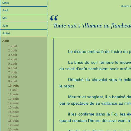
Mars
diacre 
Avril
“
Mai
Toute nuit s’illumine au flambea
Juin
Juillet
Août
1 août
2 août
Le disque embrasé de l’astre du j
3 août
4 août
La brise du soir ramène le mouve
5 août
6 août
du soleil d’août semblaient avoir arrêté
7 août
8 août
Détaché du chevalet vers le milie
9 août
le repos.
10 août
11 août
12 août
Meurtri et sanglant, il a baptisé 
13 août
par le spectacle de sa vaillance au mil
14 août
15 août
16 août
il les confirme dans la Foi, les é
17 août
quand soudain l’heure décisive vient à 
18 août
19 août
20 août