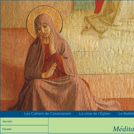
Les Cahiers de Cassiciacum
La crise de l’Église
Le Bullet
|
|
|
Janvier
Médita
Février