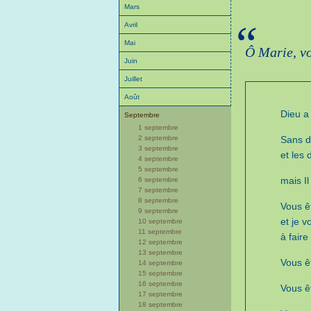
Mars
“
Avril
Mai
Ô Marie, vo
Juin
Juillet
Août
Dieu a
Septembre
1 septembre
2 septembre
Sans d
3 septembre
et les 
4 septembre
5 septembre
mais Il
6 septembre
7 septembre
8 septembre
Vous êt
9 septembre
et je v
10 septembre
11 septembre
à fair
12 septembre
13 septembre
Vous ê
14 septembre
15 septembre
16 septembre
Vous ê
17 septembre
18 septembre