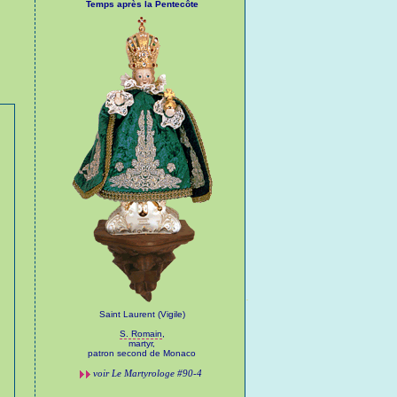
Temps après la Pentecôte
Saint Laurent (Vigile)
S. Romain
,
martyr,
patron second de Monaco
voir
Le Martyrologe
#90-4