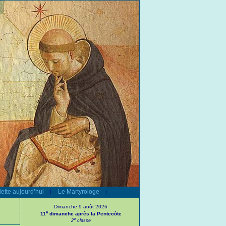
ette aujourd’hui
Le Martyrologe
|
|
Dimanche 9 août 2026
e
11
dimanche après la Pentecôte
e
2
classe