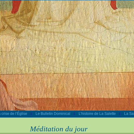
 crise de l’Église
Le Bulletin Dominical
L’histoire de La Salette
La Sal
|
|
|
Méditation du jour