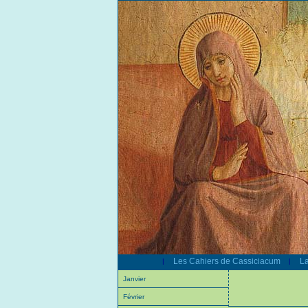
Les Cahiers de Cassiciacum
La
|
|
Janvier
Février