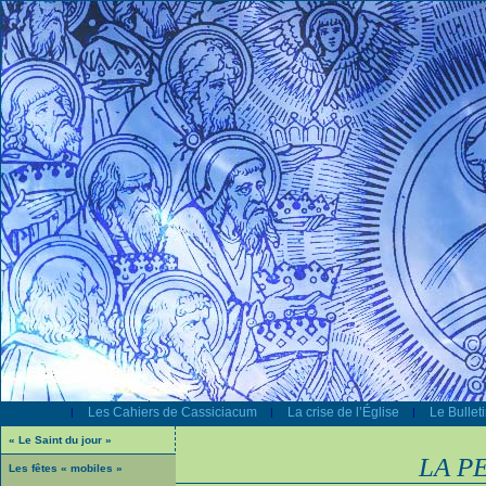
Les Cahiers de Cassiciacum
La crise de l’Église
Le Bullet
|
|
|
« Le Saint du jour »
LA P
Les fêtes « mobiles »