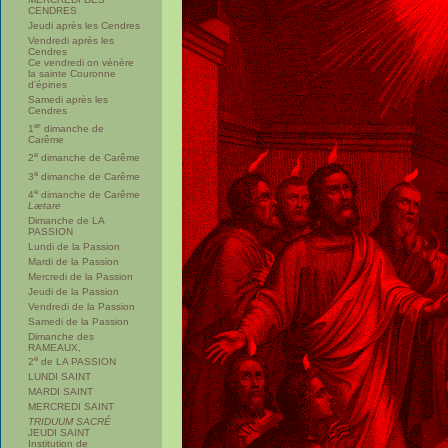
CENDRES
Jeudi après les Cendres
Vendredi après les
Cendres
Ce vendredi on vénère
la sainte Couronne
d’épines
Samedi après les
Cendres
er
1
dimanche de
Carême
e
2
dimanche de Carême
e
3
dimanche de Carême
e
4
dimanche de Carême
Lætare
Dimanche de LA
PASSION
Lundi de la Passion
Mardi de la Passion
Mercredi de la Passion
Jeudi de la Passion
Vendredi de la Passion
Samedi de la Passion
Dimanche des
RAMEAUX,
e
2
de LA PASSION
LUNDI SAINT
MARDI SAINT
MERCREDI SAINT
TRIDUUM SACRÉ
JEUDI SAINT
Institution de