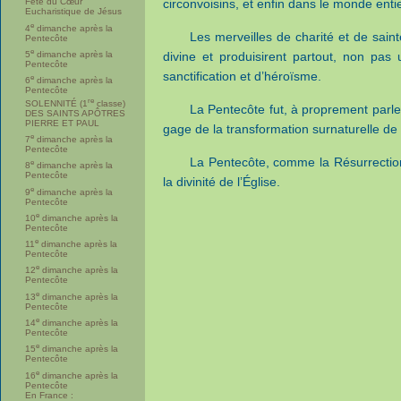
circonvoisins, et enfin dans le monde entie
Fête du Cœur
Eucharistique de Jésus
e
4
dimanche après la
Les merveilles de charité et de saint
Pentecôte
e
5
dimanche après la
divine et produisirent partout, non pas
Pentecôte
sanctification et d’héroïsme.
e
6
dimanche après la
Pentecôte
re
SOLENNITÉ (1
classe)
La Pentecôte fut, à proprement parler,
DES SAINTS APÔTRES
PIERRE ET PAUL
gage de la transformation surnaturelle de 
e
7
dimanche après la
Pentecôte
La Pentecôte, comme la Résurrection
e
8
dimanche après la
Pentecôte
la divinité de l’Église.
e
9
dimanche après la
Pentecôte
e
10
dimanche après la
Pentecôte
e
11
dimanche après la
Pentecôte
e
12
dimanche après la
Pentecôte
e
13
dimanche après la
Pentecôte
e
14
dimanche après la
Pentecôte
e
15
dimanche après la
Pentecôte
e
16
dimanche après la
Pentecôte
En France :