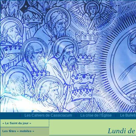
Les Cahiers de Cassiciacum
La crise de l’Église
Le Bullet
|
|
|
« Le Saint du jour »
Lundi d
Les fêtes « mobiles »