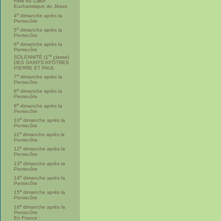
Fête du Cœur
Eucharistique de Jésus
e
4
dimanche après la
Pentecôte
e
5
dimanche après la
Pentecôte
e
6
dimanche après la
Pentecôte
re
SOLENNITÉ (1
classe)
DES SAINTS APÔTRES
PIERRE ET PAUL
e
7
dimanche après la
Pentecôte
e
8
dimanche après la
Pentecôte
e
9
dimanche après la
Pentecôte
e
10
dimanche après la
Pentecôte
e
11
dimanche après la
Pentecôte
e
12
dimanche après la
Pentecôte
e
13
dimanche après la
Pentecôte
e
14
dimanche après la
Pentecôte
e
15
dimanche après la
Pentecôte
e
16
dimanche après la
Pentecôte
En France :