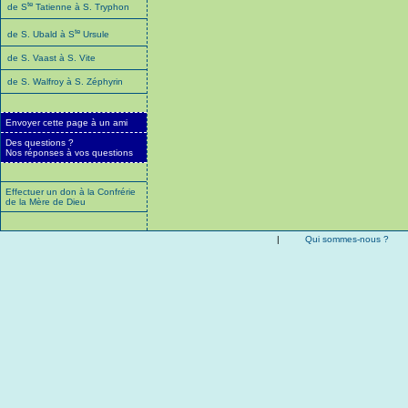
te
de S
Tatienne à S. Tryphon
te
de S. Ubald à S
Ursule
de S. Vaast à S. Vite
de S. Walfroy à S. Zéphyrin
Envoyer cette page à un ami
Des questions ?
Nos réponses à vos questions
Effectuer un don à la Confrérie
de la Mère de Dieu
|
Qui sommes-nous ?