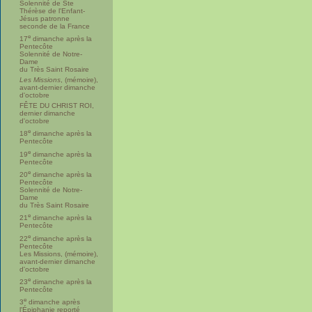
Solennité de Ste
Thérèse de l'Enfant-
Jésus patronne
seconde de la France
e
17
dimanche après la
Pentecôte
Solennité de Notre-
Dame
du Très Saint Rosaire
Les Missions
, (mémoire),
avant-dernier dimanche
d'octobre
FÊTE DU CHRIST ROI,
dernier dimanche
d'octobre
e
18
dimanche après la
Pentecôte
e
19
dimanche après la
Pentecôte
e
20
dimanche après la
Pentecôte
Solennité de Notre-
Dame
du Très Saint Rosaire
e
21
dimanche après la
Pentecôte
e
22
dimanche après la
Pentecôte
Les Missions, (mémoire),
avant-dernier dimanche
d'octobre
e
23
dimanche après la
Pentecôte
e
3
dimanche après
l'Épiphanie reporté