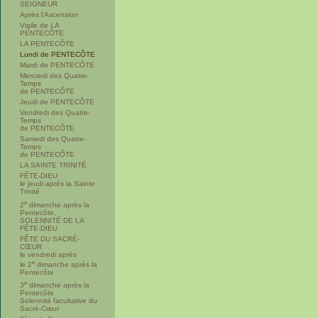
SEIGNEUR
Après l'Ascension
Vigile de LA
PENTECÔTE
LA PENTECÔTE
Lundi de PENTECÔTE
Mardi de PENTECÔTE
Mercredi des Quatre-
Temps
de PENTECÔTE
Jeudi de PENTECÔTE
Vendredi des Quatre-
Temps
de PENTECÔTE
Samedi des Quatre-
Temps
de PENTECÔTE
LA SAINTE TRINITÉ
FÊTE-DIEU
le jeudi après la Sainte
Trinité
e
2
dimanche après la
Pentecôte,
SOLENNITÉ DE LA
FÊTE-DIEU
FÊTE DU SACRÉ-
CŒUR
le vendredi après
e
le 2
dimanche après la
Pentecôte
e
3
dimanche après la
Pentecôte
Solennité facultative du
Sacré-Cœur