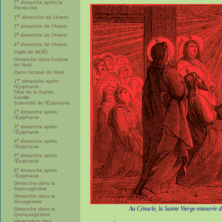
e
7
dimanche après la
Pentecôte
er
1
dimanche de l'Avent
e
2
dimanche de l'Avent
e
3
dimanche de l'Avent
e
4
dimanche de l'Avent
Vigile de NOËL
Dimanche dans l'octave
de Noël
Dans l'octave de Noël
er
1
dimanche après
l'Épiphanie :
Fête de la Sainte
Famille
Solennité de l'Épiphanie
e
2
dimanche après
l'Épiphanie
e
3
dimanche après
l'Épiphanie
e
4
dimanche après
l'Épiphanie
e
5
dimanche après
l'Épiphanie
e
6
dimanche après
l'Épiphanie
Dimanche dans la
Septuagésime
Dimanche dans la
Sexagésime
Au Cénacle, la Sainte Vierge entourée de
Dimanche dans la
Quinquagésime
MERCREDI DES