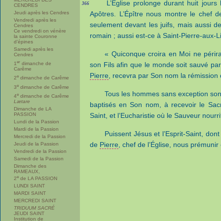
L’Église prolonge durant huit jours 
366
CENDRES
Jeudi après les Cendres
Apôtres. L’Épître nous montre le chef d
Vendredi après les
seulement devant les juifs, mais aussi d
Cendres
Ce vendredi on vénère
romain ; aussi est-ce à Saint-Pierre-aux-Li
la sainte Couronne
d’épines
Samedi après les
« Quiconque croira en Moi ne périra
Cendres
er
1
dimanche de
son Fils afin que le monde soit sauvé par
Carême
Pierre
, recevra par Son nom la rémission
e
2
dimanche de Carême
e
3
dimanche de Carême
Tous les hommes sans exception sont 
e
4
dimanche de Carême
Lætare
baptisés en Son nom, à recevoir le Sacr
Dimanche de LA
PASSION
Saint, et l’Eucharistie où le Sauveur nourri
Lundi de la Passion
Mardi de la Passion
Puissent Jésus et l’Esprit-Saint, do
Mercredi de la Passion
de
Pierre
, chef de l’Église, nous prémuni
Jeudi de la Passion
Vendredi de la Passion
Samedi de la Passion
Dimanche des
RAMEAUX,
e
2
de LA PASSION
LUNDI SAINT
MARDI SAINT
MERCREDI SAINT
TRIDUUM SACRÉ
JEUDI SAINT
Institution de