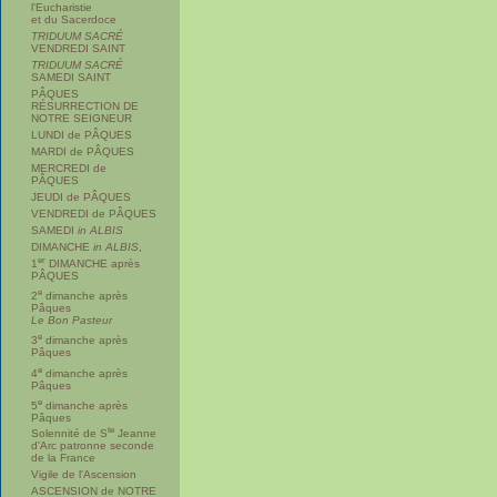
l'Eucharistie
et du Sacerdoce
TRIDUUM SACRÉ
VENDREDI SAINT
TRIDUUM SACRÉ
SAMEDI SAINT
PÂQUES
RÉSURRECTION DE
NOTRE SEIGNEUR
LUNDI de PÂQUES
MARDI de PÂQUES
MERCREDI de
PÂQUES
JEUDI de PÂQUES
VENDREDI de PÂQUES
SAMEDI
in ALBIS
DIMANCHE
in ALBIS
,
er
1
DIMANCHE après
PÂQUES
e
2
dimanche après
Pâques
Le Bon Pasteur
e
3
dimanche après
Pâques
e
4
dimanche après
Pâques
e
5
dimanche après
Pâques
te
Solennité de S
Jeanne
d'Arc patronne seconde
de la France
Vigile de l'Ascension
ASCENSION de NOTRE