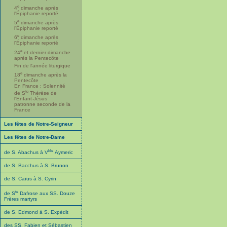
e
4
dimanche après
l'Épiphanie reporté
e
5
dimanche après
l'Épiphanie reporté
e
6
dimanche après
l'Épiphanie reporté
e
24
et dernier dimanche
après la Pentecôte
Fin de l'année liturgique
e
18
dimanche après la
Pentecôte
En France : Solennité
te
de S
Thérèse de
l'Enfant-Jésus
patronne seconde de la
France
Les fêtes de Notre-Seigneur
Les fêtes de Notre-Dame
ble
de S. Abachus à V
Aymeric
de S. Bacchus à S. Brunon
de S. Caïus à S. Cyrin
te
de S
Dafrose aux SS. Douze
Frères martyrs
de S. Edmond à S. Expédit
des SS. Fabien et Sébastien