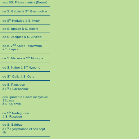
aux SS. Frères martyrs (Douze)
te
de S. Gabriel à S
Gwendoline
te
de S
Hedwige à S. Hygin
de S. Ignace à S. Isidore
de S. Jacques à S. Juvénal
ble
de la V
Kateri Tekakwitha
à S. Lupicin
te
de S. Macaire à S
Monique
te
de S. Nabor à S
Nymphe
te
de S
Odile à S. Ours
de S. Pancrace
te
à S
Pudentienne
des Quarante Saints martyrs de
Sébaste
à S. Quentin
te
de S
Radegonde
à S. Rustique
de S. Sabbas
te
à S
Symphorose et ses sept
fils