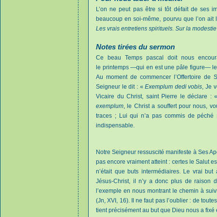
L’on ne peut pas être si tôt défait de ses im
beaucoup en soi-même, pourvu que l’on ait la
Les vrais entretiens spirituels. Sur la modestie
Notes tirées du sermon
Ce beau Temps pascal doit nous encoura
le printemps —qui en est une pâle figure— l
Au moment de commencer l’Offertoire de Son
Seigneur le dit : «
Exemplum dedi vobis
, Je 
Vicaire du Christ, saint Pierre le déclare :
exemplum
, le Christ a souffert pour nous, 
traces ; Lui qui n’a pas commis de péché » 
indispensable.
Notre Seigneur ressuscité manifeste à Ses Ap
pas encore vraiment atteint : certes le Salut 
n’était que buts intermédiaires. Le vrai but à
Jésus-Christ, il n’y a donc plus de raison d
l’exemple en nous montrant le chemin à suiv
(Jn, XVI, 16). Il ne faut pas l’oublier : de tout
tient précisément au but que Dieu nous a fixé e