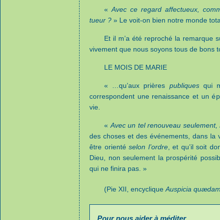
«
Avec ce regard affectueux, comm
tueur ?
» Le voit-on bien notre monde tot
Et il m’a été reproché la remarque s
vivement que nous soyons tous de bons t
LE MOIS DE MARIE
« …qu’aux prières
publiques
qui m
correspondent une renaissance et un é
vie.
«
Avec un tel renouveau seulement, il
des choses et des événements, dans la v
être orienté
selon l’ordre
, et qu’il soit 
Dieu, non seulement la prospérité possib
qui ne finira pas. »
(Pie XII, encyclique
Auspicia quæda
Pour nous aider à méditer