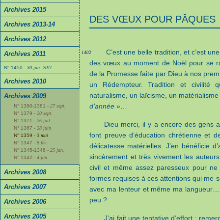
Archives 2015
DES VŒUX POUR PÂQUES
Archives 2013-14
Archives 2012
C’est une belle tradition, et c’est u
Archives 2011
1402
des vœux au moment de Noël pour se rapp
N° 1450
- 30 jan. 2011
de la Promesse faite par Dieu à nos pre
Archives 2010
un Rédempteur. Tradition et civilité
naturalisme, un laïcisme, un matérialisme
Archives 2009
d’année
»…
N° 1380-1381
- 27 sept.
N° 1379
- 20 sept.
N° 1371
- 26 juil.
Dieu merci, il y a encore des gens 
N° 1367
- 28 juin
font preuve d’éducation chrétienne et de 
N° 1359
- 3 mai
N° 1347
- 8 fév.
délicatesse matérielles. J’en bénéficie d
N° 1345-1346
- 25 jan.
sincèrement et très vivement les auteurs
N° 1342
- 4 jan.
civil et même assez paresseux pour ne 
Archives 2008
formes requises à ces attentions qui me so
Archives 2007
avec ma lenteur et même ma langueur… A
peu ?
Archives 2006
Archives 2005
J’ai fait une tentative d’effort : re