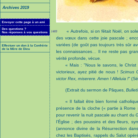
Archives 2019
Envoyer cette page à un ami
Des questions ?
« Autrefois, si on fêtait Noël, on s
1403
Nos réponses à vos questions
des vœux dans cette joie pascale ; enco
variées (de goût pas toujours très sûr 
Effectuer un don à la Confrérie
de la Mère de Dieu
les connaissances… Il ne reste pas gran
vérité profonde, vécue.
« Mais : "Nous le savons, le Christ
victorieux, ayez pitié de nous !
Scimus C
victor Rex, miserere. Amen ! Alleluia !
" (S
(Extrait du sermon de Pâques,
Bullet
« Il fallait être bien formé catholi
présence de la cloche (« partie à Rome 
pour revenir la nuit pascale au chant du
G
l’Église ; des poussins et des fleurs, s
(annonce divine de la Résurrection dans
chez les Baptisés, rappels du Salut opér