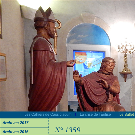
Les Cahiers de Cassiciacum
La crise de l’Église
Le Bullet
|
|
|
Archives 2017
N° 1359
Archives 2016