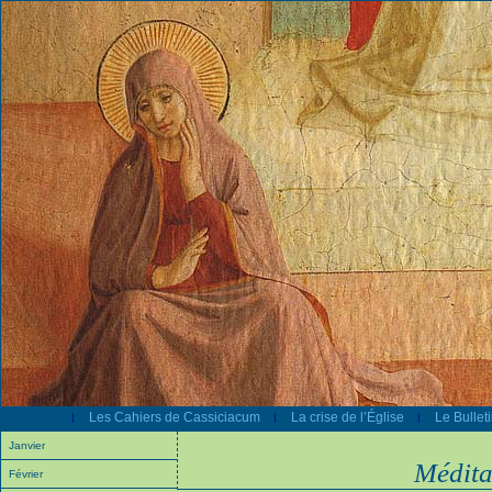
Les Cahiers de Cassiciacum
La crise de l’Église
Le Bullet
|
|
|
Janvier
Médita
Février