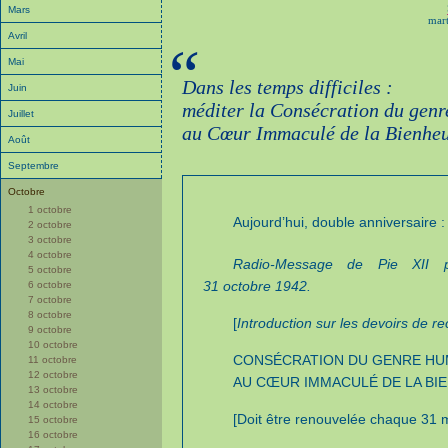
Mars
mart
Avril
“
Mai
Dans les temps difficiles :
Juin
méditer la Consécration du gen
Juillet
au Cœur Immaculé de la Bienheu
Août
Septembre
Octobre
1 octobre
Aujourd’hui, double anniversaire :
2 octobre
3 octobre
4 octobre
Radio-Message de Pie XII 
5 octobre
31 octobre 1942.
6 octobre
7 octobre
8 octobre
[
Introduction sur les devoirs de r
9 octobre
10 octobre
CONSÉCRATION DU GENRE HU
11 octobre
12 octobre
AU CŒUR IMMACULÉ DE LA BI
13 octobre
14 octobre
[Doit être renouvelée chaque 31 
15 octobre
16 octobre