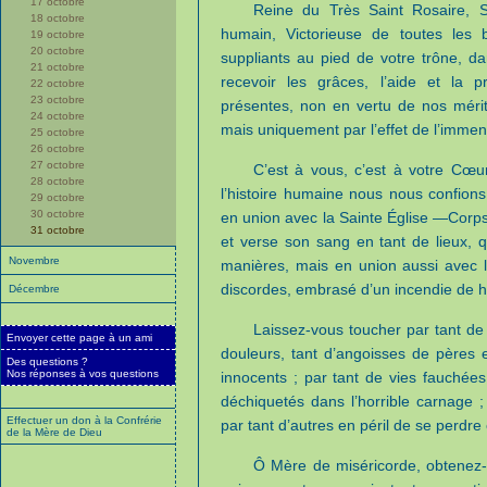
17 octobre
Reine du Très Saint Rosaire, 
18 octobre
humain, Victorieuse de toutes les b
19 octobre
20 octobre
suppliants au pied de votre trône, da
21 octobre
recevoir les grâces, l’aide et la p
22 octobre
23 octobre
présentes, non en vertu de nos mérit
24 octobre
mais uniquement par l’effet de l’imme
25 octobre
26 octobre
27 octobre
C’est à vous, c’est à votre Cœu
28 octobre
l’histoire humaine nous nous confio
29 octobre
30 octobre
en union avec la Sainte Église —Corps
31 octobre
et verse son sang en tant de lieux, q
Novembre
manières, mais en union aussi avec 
discordes, embrasé d’un incendie de ha
Décembre
Laissez-vous toucher par tant de 
Envoyer cette page à un ami
douleurs, tant d’angoisses de pères 
Des questions ?
Nos réponses à vos questions
innocents ; par tant de vies fauchées
déchiquetés dans l’horrible carnage ;
Effectuer un don à la Confrérie
par tant d’autres en péril de se perdre
de la Mère de Dieu
Ô Mère de miséricorde, obtenez-n