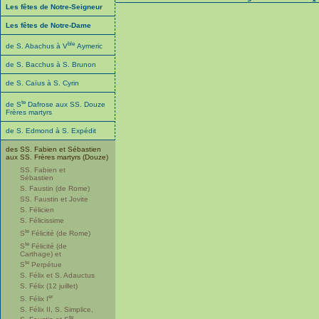
Les fêtes de Notre-Seigneur
Les fêtes de Notre-Dame
ble
de S. Abachus à V
Aymeric
de S. Bacchus à S. Brunon
de S. Caïus à S. Cyrin
te
de S
Dafrose aux SS. Douze
Frères martyrs
de S. Edmond à S. Expédit
des SS. Fabien et Sébastien
aux SS. Frères martyrs (Douze)
SS. Fabien et
Sébastien
S. Faustin (de Rome)
SS. Faustin et Jovite
S. Félicien
S. Félicissime
te
S
Félicité (de Rome)
te
S
Félicité (de
Carthage) et
te
S
Perpétue
S. Félix et S. Adauctus
S. Félix (12 juillet)
er
S. Félix I
S. Félix II, S. Simplice,
te