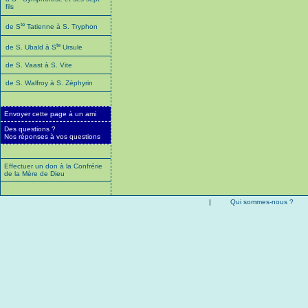
fils
te
de S
Tatienne à S. Tryphon
te
de S. Ubald à S
Ursule
de S. Vaast à S. Vite
de S. Walfroy à S. Zéphyrin
Envoyer cette page à un ami
Des questions ?
Nos réponses à vos questions
Effectuer un don à la Confrérie
de la Mère de Dieu
|
Qui sommes-nous ?