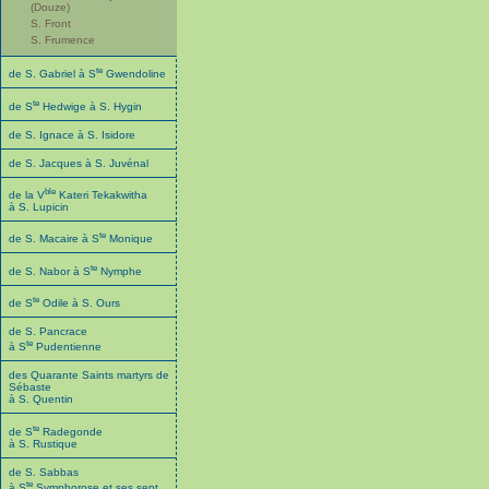
(Douze)
S. Front
S. Frumence
te
de S. Gabriel à S
Gwendoline
te
de S
Hedwige à S. Hygin
de S. Ignace à S. Isidore
de S. Jacques à S. Juvénal
ble
de la V
Kateri Tekakwitha
à S. Lupicin
te
de S. Macaire à S
Monique
te
de S. Nabor à S
Nymphe
te
de S
Odile à S. Ours
de S. Pancrace
te
à S
Pudentienne
des Quarante Saints martyrs de
Sébaste
à S. Quentin
te
de S
Radegonde
à S. Rustique
de S. Sabbas
te
à S
Symphorose et ses sept