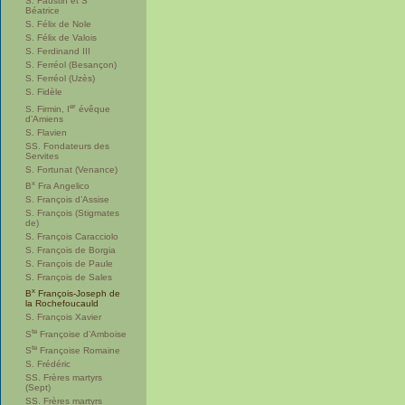
S. Faustin et S
Béatrice
S. Félix de Nole
S. Félix de Valois
S. Ferdinand III
S. Ferréol (Besançon)
S. Ferréol (Uzès)
S. Fidèle
er
S. Firmin, I
évêque
d’Amiens
S. Flavien
SS. Fondateurs des
Servites
S. Fortunat (Venance)
x
B
Fra Angelico
S. François d’Assise
S. François (Stigmates
de)
S. François Caracciolo
S. François de Borgia
S. François de Paule
S. François de Sales
x
B
François-Joseph de
la Rochefoucauld
S. François Xavier
te
S
Françoise d’Amboise
te
S
Françoise Romaine
S. Frédéric
SS. Frères martyrs
(Sept)
SS. Frères martyrs