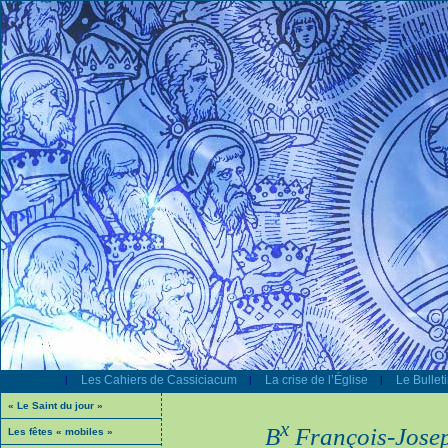
Les Cahiers de Cassiciacum
La crise de l’Église
Le Bullet
|
|
|
« Le Saint du jour »
x
B
François-Josep
Les fêtes « mobiles »