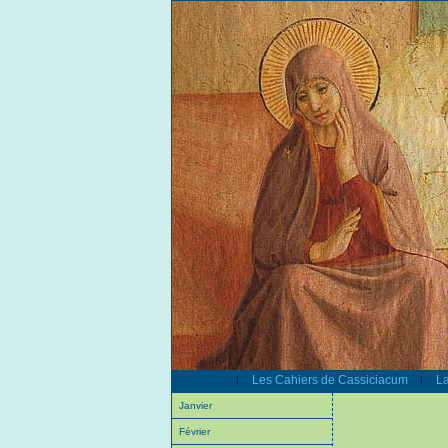
Les Cahiers de Cassiciacum
La
|
|
Janvier
Février