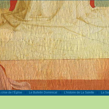
 crise de l’Église
Le Bulletin Dominical
L’histoire de La Salette
La Sal
|
|
|