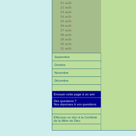
21 août
22 août
23 août
24 août
25 août
26 août
27 août
28 août
29 août
30 août
31 août
Septembre
Octobre
Novembre
Décembre
Envoyer cette page à un ami
Des questions ?
Nos réponses à vos questions
Effectuer un don à la Confrérie
de la Mère de Dieu