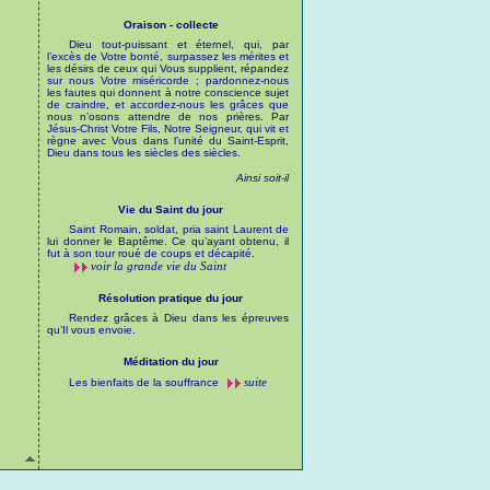
Oraison - collecte
Dieu tout-puissant et éternel, qui, par
l’excès de Votre bonté, surpassez les mérites et
les désirs de ceux qui Vous supplient, répandez
sur nous Votre miséricorde ; pardonnez-nous
les fautes qui donnent à notre conscience sujet
de craindre, et accordez-nous les grâces que
nous n’osons attendre de nos prières. Par
Jésus-Christ Votre Fils, Notre Seigneur, qui vit et
règne avec Vous dans l’unité du Saint-Esprit,
Dieu dans tous les siècles des siècles.
Ainsi soit-il
Vie du Saint du jour
Saint Romain, soldat, pria saint Laurent de
lui donner le Baptême. Ce qu’ayant obtenu, il
fut à son tour roué de coups et décapité.
voir la grande vie du Saint
Résolution pratique du jour
Rendez grâces à Dieu dans les épreuves
qu’Il vous envoie.
Méditation du jour
suite
Les bienfaits de la souffrance