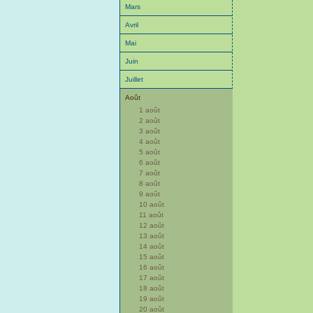
Mars
Avril
Mai
Juin
Juillet
Août
1 août
2 août
3 août
4 août
5 août
6 août
7 août
8 août
9 août
10 août
11 août
12 août
13 août
14 août
15 août
16 août
17 août
18 août
19 août
20 août