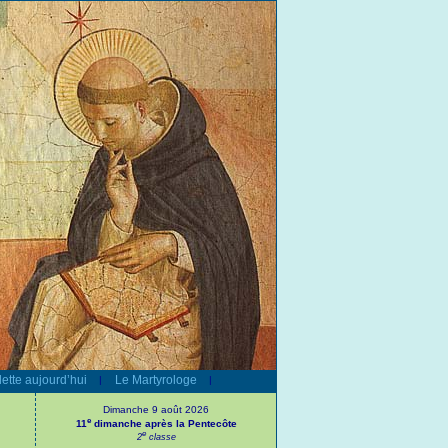
ette aujourd’hui
Le Martyrologe
|
|
Dimanche 9 août 2026
e
11
dimanche après la Pentecôte
e
2
classe