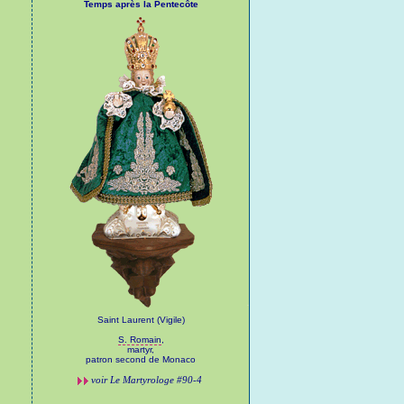
Temps après la Pentecôte
Saint Laurent (Vigile)
S. Romain
,
martyr,
patron second de Monaco
voir
Le Martyrologe
#90-4