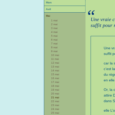
Mars
“
Avril
Mai
Une vraie c
1 mai
suffit pour 
2 mai
3 mai
4 mai
5 mai
6 mai
7 mai
8 mai
Une vr
9 mai
suffit 
10 mai
11 mai
car la 
12 mai
13 mai
c’est l
14 mai
du règ
15 mai
16 mai
en elle
17 mai
18 mai
Or, la 
19 mai
20 mai
attire 
21 mai
dans S
22 mai
23 mai
24 mai
elle L’
25 mai