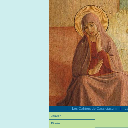
Les Cahiers de Cassiciacum
La
|
|
Janvier
Février