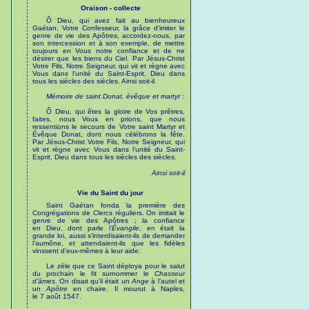
Oraison - collecte
Ô Dieu, qui avez fait au bienheureux
Gaétan, Votre Confesseur, la grâce d’imiter le
genre de vie des Apôtres, accordez-nous, par
son intercession et à son exemple, de mettre
toujours en Vous notre confiance et de ne
désirer que les biens du Ciel. Par Jésus-Christ
Votre Fils, Notre Seigneur, qui vit et règne avec
Vous dans l’unité du Saint-Esprit, Dieu dans
tous les siècles des siècles. Ainsi soit-il.
Mémoire de saint Donat, évêque et martyr :
Ô Dieu, qui êtes la gloire de Vos prêtres,
faites, nous Vous en prions, que nous
ressentions le secours de Votre saint Martyr et
Évêque Donat, dont nous célébrons la fête.
Par Jésus-Christ Votre Fils, Notre Seigneur, qui
vit et règne avec Vous dans l’unité du Saint-
Esprit, Dieu dans tous les siècles des siècles.
Ainsi soit-il
Vie du Saint du jour
Saint Gaétan fonda la première des
Congrégations de Clercs réguliers. On imitait le
genre de vie des Apôtres ; la confiance
en Dieu, dont parle l’
Évangile
, en était la
grande loi, aussi s’interdisaient-ils de demander
l’aumône, et attendaient-ils que les fidèles
vinssent d’eux-mêmes à leur aide.
Le zèle que ce Saint déploya pour le salut
du prochain le fit surnommer le
Chasseur
d’âmes
. On disait qu’il était un
Ange
à l’autel et
un
Apôtre
en chaire. Il mourut à Naples,
le 7 août 1547.