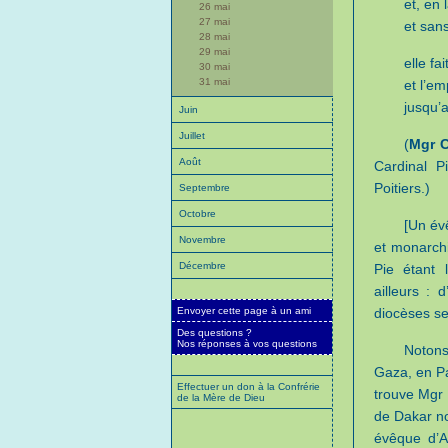
et, en 
26 mai
27 mai
et san
28 mai
29 mai
elle fa
30 mai
31 mai
et l’emp
jusqu’
Juin
Juillet
(
Mgr C
Août
Cardinal P
Poitiers.)
Septembre
Octobre
[Un év
Novembre
et monarchi
Décembre
Pie étant 
ailleurs : 
Envoyer cette page à un ami
diocèses se
Des questions ?
Nos réponses à vos questions
Notons
Gaza, en Pa
Effectuer un don à la Confrérie
trouve Mgr M
de la Mère de Dieu
de Dakar no
évêque d’A