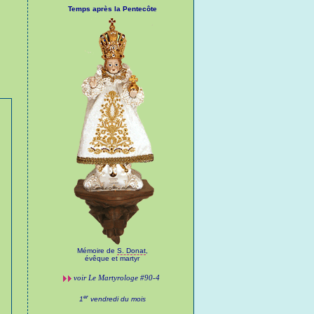
Temps après la Pentecôte
Mémoire de
S. Donat
,
évêque et martyr
voir
Le Martyrologe
#90-4
er
1
vendredi du mois