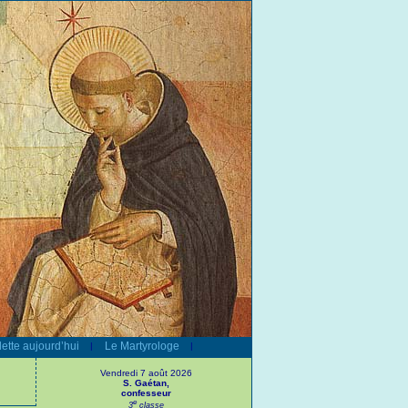
ette aujourd’hui
Le Martyrologe
|
|
Vendredi 7 août 2026
S. Gaétan,
confesseur
e
3
classe