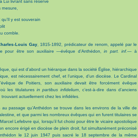
la Lui livrant sans réserve
s mesure,
it qu’Il y est souverain
lit
au comble.
harles-Louis Gay
, 1815-1892, prédicateur de renom, appelé par le
ie pour être son auxiliaire —évêque d’Anthédon,
in part. inf.
— à
êque, qui est d’abord un hiérarque dans la société Église, hiérarchique
que, est nécessairement chef, et l’unique, d’un diocèse. Le Cardinal
l’évêque de Poitiers, son auxiliaire devait être forcément évêque
d’où les titulatures
in partibus infidelium
, c’est-à-dire dans d’anciens
 trouvant actuellement chez les infidèles.
 au passage qu’Anthédon se trouve dans les environs de la ville de
lestine, et que parmi les nombreux évêques qui en furent titulaires se
arcel Lefebvre qui, lorsqu’il fut choisi pour être le vicaire apostolique
n encore érigé en diocèse de plein droit, fut simultanément préconisé
nthédon le 12 juin 1947 puis sacré le 18 septembre de la même