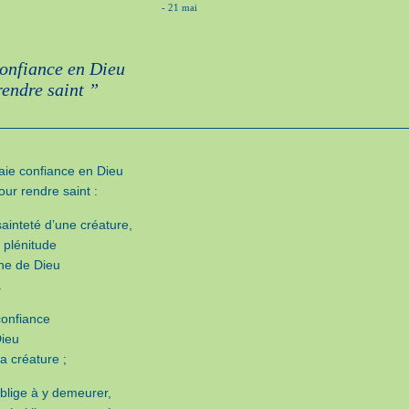
- 21 mai
onfiance en Dieu
rendre saint ”
aie confiance en Dieu
pour rendre saint :
sainteté d’une créature,
a plénitude
ne de Dieu
.
confiance
Dieu
a créature ;
oblige à y demeurer,