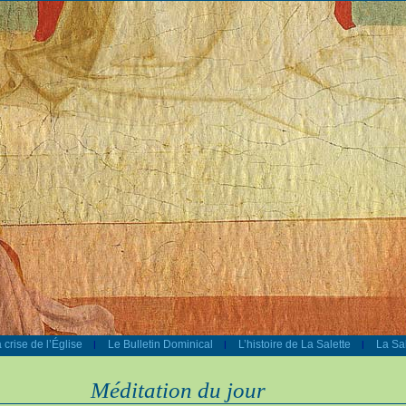
 crise de l’Église
Le Bulletin Dominical
L’histoire de La Salette
La Sal
|
|
|
Méditation du jour