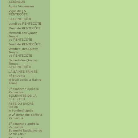
SEIGNEUR
Après l'Ascension
Vigile de LA
PENTECÔTE
LA PENTECÔTE
Lundi de PENTECÔTE
Mardi de PENTECÔTE
Mercredi des Quatre-
Temps
de PENTECÔTE
Jeudi de PENTECÔTE
Vendredi des Quatre-
Temps
de PENTECÔTE
Samedi des Quatre-
Temps
de PENTECÔTE
LA SAINTE TRINITÉ
FÊTE-DIEU
le jeudi après la Sainte
Trinité
e
2
dimanche après la
Pentecôte,
SOLENNITÉ DE LA
FÊTE-DIEU
FÊTE DU SACRÉ-
CŒUR
le vendredi après
e
le 2
dimanche après la
Pentecôte
e
3
dimanche après la
Pentecôte
Solennité facultative du
Sacré-Cœur