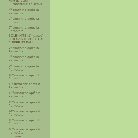
Fête du Cœur
Eucharistique de Jésus
e
4
dimanche après la
Pentecôte
e
5
dimanche après la
Pentecôte
e
6
dimanche après la
Pentecôte
re
SOLENNITÉ (1
classe)
DES SAINTS APÔTRES
PIERRE ET PAUL
e
7
dimanche après la
Pentecôte
e
8
dimanche après la
Pentecôte
e
9
dimanche après la
Pentecôte
e
10
dimanche après la
Pentecôte
e
11
dimanche après la
Pentecôte
e
12
dimanche après la
Pentecôte
e
13
dimanche après la
Pentecôte
e
14
dimanche après la
Pentecôte
e
15
dimanche après la
Pentecôte
e
16
dimanche après la
Pentecôte
En France :