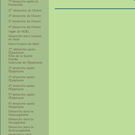
e
7
dimanche après la
Pentecôte
er
1
dimanche de l'Avent
e
2
dimanche de l'Avent
e
3
dimanche de l'Avent
e
4
dimanche de l'Avent
Vigile de NOËL
Dimanche dans l'octave
de Noël
Dans l'octave de Noël
er
1
dimanche après
l'Épiphanie :
Fête de la Sainte
Famille
Solennité de l'Épiphanie
e
2
dimanche après
l'Épiphanie
e
3
dimanche après
l'Épiphanie
e
4
dimanche après
l'Épiphanie
e
5
dimanche après
l'Épiphanie
e
6
dimanche après
l'Épiphanie
Dimanche dans la
Septuagésime
Dimanche dans la
Sexagésime
Dimanche dans la
Quinquagésime
MERCREDI DES