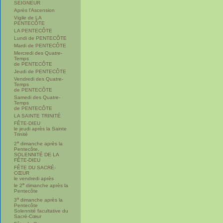
SEIGNEUR
Après l'Ascension
Vigile de LA
PENTECÔTE
LA PENTECÔTE
Lundi de PENTECÔTE
Mardi de PENTECÔTE
Mercredi des Quatre-
Temps
de PENTECÔTE
Jeudi de PENTECÔTE
Vendredi des Quatre-
Temps
de PENTECÔTE
Samedi des Quatre-
Temps
de PENTECÔTE
LA SAINTE TRINITÉ
FÊTE-DIEU
le jeudi après la Sainte
Trinité
e
2
dimanche après la
Pentecôte,
SOLENNITÉ DE LA
FÊTE-DIEU
FÊTE DU SACRÉ-
CŒUR
le vendredi après
e
le 2
dimanche après la
Pentecôte
e
3
dimanche après la
Pentecôte
Solennité facultative du
Sacré-Cœur