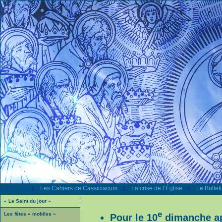
Les Cahiers de Cassiciacum
La crise de l’Église
Le Bullet
|
|
|
« Le Saint du jour »
e
Les fêtes « mobiles »
Pour le 10
dimanche ap