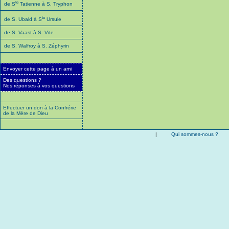
te
de S
Tatienne à S. Tryphon
te
de S. Ubald à S
Ursule
de S. Vaast à S. Vite
de S. Walfroy à S. Zéphyrin
Envoyer cette page à un ami
Des questions ?
Nos réponses à vos questions
Effectuer un don à la Confrérie
de la Mère de Dieu
|
Qui sommes-nous ?