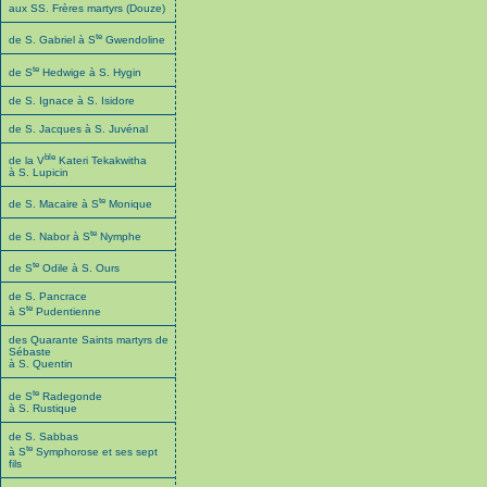
aux SS. Frères martyrs (Douze)
te
de S. Gabriel à S
Gwendoline
te
de S
Hedwige à S. Hygin
de S. Ignace à S. Isidore
de S. Jacques à S. Juvénal
ble
de la V
Kateri Tekakwitha
à S. Lupicin
te
de S. Macaire à S
Monique
te
de S. Nabor à S
Nymphe
te
de S
Odile à S. Ours
de S. Pancrace
te
à S
Pudentienne
des Quarante Saints martyrs de
Sébaste
à S. Quentin
te
de S
Radegonde
à S. Rustique
de S. Sabbas
te
à S
Symphorose et ses sept
fils