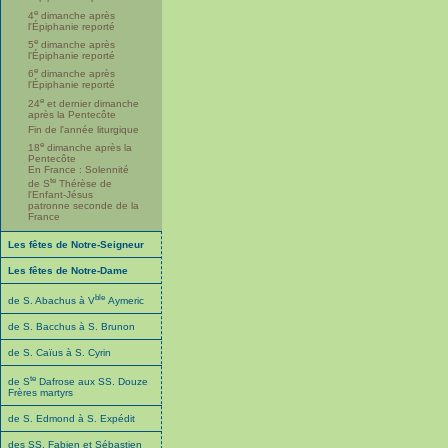
e
4
dimanche après
l'Épiphanie reporté
e
5
dimanche après
l'Épiphanie reporté
e
6
dimanche après
l'Épiphanie reporté
e
24
et dernier dimanche
après la Pentecôte
Fin de l'année liturgique
e
18
dimanche après la
Pentecôte
En France : Solennité
te
de S
Thérèse de
l'Enfant-Jésus
patronne seconde de la
France
Les fêtes de Notre-Seigneur
Les fêtes de Notre-Dame
ble
de S. Abachus à V
Aymeric
de S. Bacchus à S. Brunon
de S. Caïus à S. Cyrin
te
de S
Dafrose aux SS. Douze
Frères martyrs
de S. Edmond à S. Expédit
des SS. Fabien et Sébastien