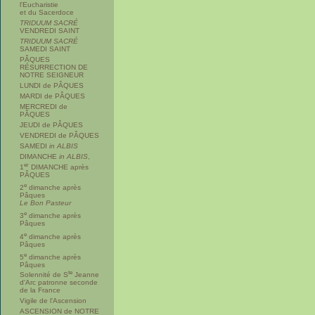
l'Eucharistie
et du Sacerdoce
TRIDUUM SACRÉ
VENDREDI SAINT
TRIDUUM SACRÉ
SAMEDI SAINT
PÂQUES
RÉSURRECTION DE
NOTRE SEIGNEUR
LUNDI de PÂQUES
MARDI de PÂQUES
MERCREDI de
PÂQUES
JEUDI de PÂQUES
VENDREDI de PÂQUES
SAMEDI
in ALBIS
DIMANCHE
in ALBIS
,
er
1
DIMANCHE après
PÂQUES
e
2
dimanche après
Pâques
Le Bon Pasteur
e
3
dimanche après
Pâques
e
4
dimanche après
Pâques
e
5
dimanche après
Pâques
te
Solennité de S
Jeanne
d'Arc patronne seconde
de la France
Vigile de l'Ascension
ASCENSION de NOTRE