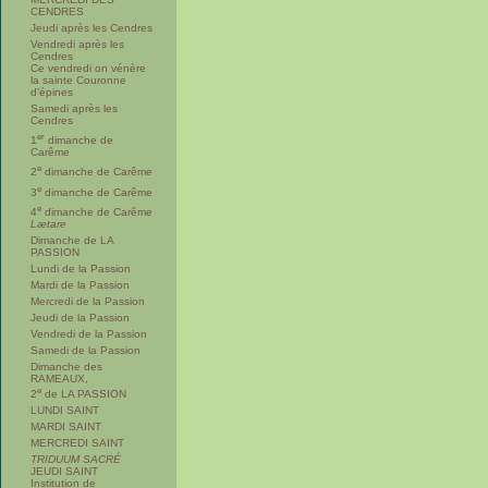
CENDRES
Jeudi après les Cendres
Vendredi après les
Cendres
Ce vendredi on vénère
la sainte Couronne
d’épines
Samedi après les
Cendres
er
1
dimanche de
Carême
e
2
dimanche de Carême
e
3
dimanche de Carême
e
4
dimanche de Carême
Lætare
Dimanche de LA
PASSION
Lundi de la Passion
Mardi de la Passion
Mercredi de la Passion
Jeudi de la Passion
Vendredi de la Passion
Samedi de la Passion
Dimanche des
RAMEAUX,
e
2
de LA PASSION
LUNDI SAINT
MARDI SAINT
MERCREDI SAINT
TRIDUUM SACRÉ
JEUDI SAINT
Institution de