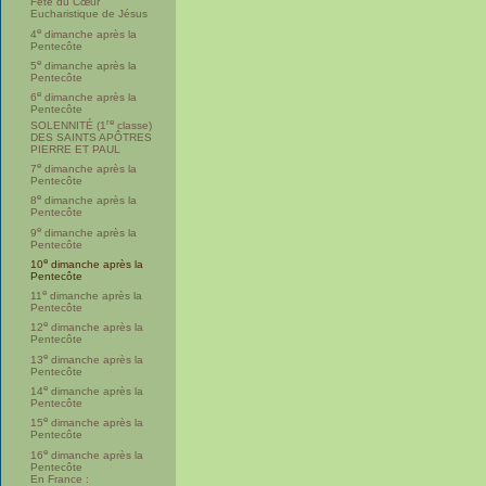
Fête du Cœur
Eucharistique de Jésus
e
4
dimanche après la
Pentecôte
e
5
dimanche après la
Pentecôte
e
6
dimanche après la
Pentecôte
re
SOLENNITÉ (1
classe)
DES SAINTS APÔTRES
PIERRE ET PAUL
e
7
dimanche après la
Pentecôte
e
8
dimanche après la
Pentecôte
e
9
dimanche après la
Pentecôte
e
10
dimanche après la
Pentecôte
e
11
dimanche après la
Pentecôte
e
12
dimanche après la
Pentecôte
e
13
dimanche après la
Pentecôte
e
14
dimanche après la
Pentecôte
e
15
dimanche après la
Pentecôte
e
16
dimanche après la
Pentecôte
En France :